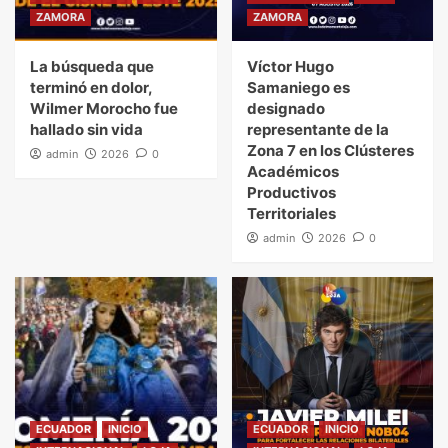
ZAMORA
ZAMORA
La búsqueda que
Víctor Hugo
terminó en dolor,
Samaniego es
Wilmer Morocho fue
designado
hallado sin vida
representante de la
Zona 7 en los Clústeres
admin
2026
0
Académicos
Productivos
Territoriales
admin
2026
0
ECUADOR
INICIO
ECUADOR
INICIO