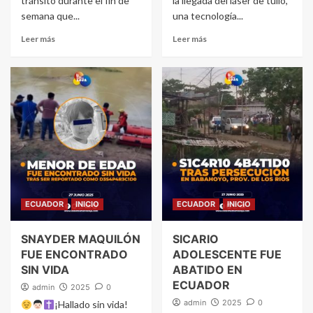
tránsito durante el fin de
la llegada del láser de tulio,
semana que...
una tecnología...
Leer más
Leer más
ECUADOR
INICIO
ECUADOR
INICIO
SNAYDER MAQUILÓN
SICARIO
FUE ENCONTRADO
ADOLESCENTE FUE
SIN VIDA
ABATIDO EN
ECUADOR
admin
2025
0
admin
2025
0
¡Hallado sin vida!