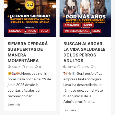
ECUADOR
INICIO
ECUADOR
INICIO
LOJA
INTERNACIONAL
LOJA
SIEMBRA CERRARÁ
BUSCAN ALARGAR
SUS PUERTAS DE
LA VIDA SALUDABLE
MANERA
DE LOS PERROS
MOMENTÁNEA
ADULTOS
admin
2025
0
admin
2025
0
¡Nooo, eso no! En
¿Será posible? La
horas de la noche del 29 de
empresa biotecnológica
junio 2025 desde la
Loyal ha desarrollado un
cuentas oficiales del
fármaco que, con el visto
reconocido bar...
bueno inicial de la
Administración de...
Leer más
Leer más