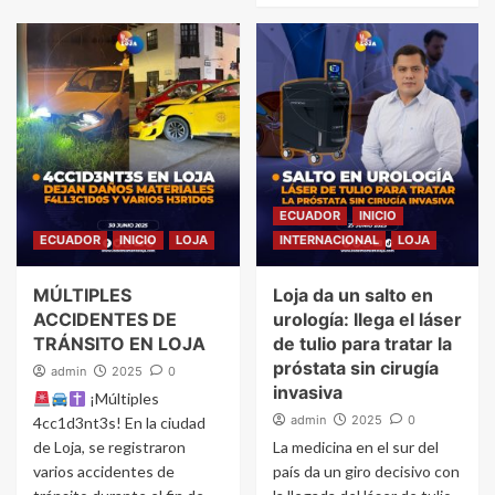
ECUADOR
INICIO
ECUADOR
INICIO
LOJA
INTERNACIONAL
LOJA
MÚLTIPLES
Loja da un salto en
ACCIDENTES DE
urología: llega el láser
TRÁNSITO EN LOJA
de tulio para tratar la
próstata sin cirugía
admin
2025
0
invasiva
¡Múltiples
admin
2025
0
4cc1d3nt3s! En la ciudad
de Loja, se registraron
La medicina en el sur del
varios accidentes de
país da un giro decisivo con