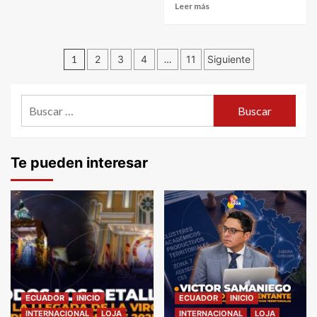
Leer más
Navegación
1
2
3
4
…
11
Siguiente
de
Buscar:
entradas
Te pueden interesar
ECUADOR
INICIO
ECUADOR
INICIO
INTERNACIONAL
LOJA
INTERNACIONAL
LOJA