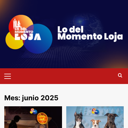
Saltar
al
contenido
Menú
primario
Mes:
junio 2025