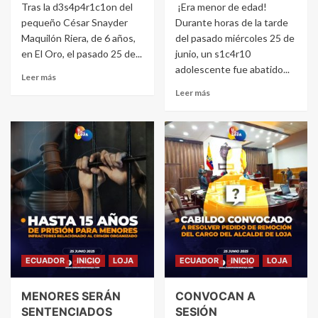
Tras la d3s4p4r1c1on del
¡Era menor de edad!
pequeño César Snayder
Durante horas de la tarde
Maquilón Riera, de 6 años,
del pasado miércoles 25 de
en El Oro, el pasado 25 de...
junio, un s1c4r10
adolescente fue abatido...
Leer más
Leer más
ECUADOR
INICIO
LOJA
ECUADOR
INICIO
LOJA
MENORES SERÁN
CONVOCAN A
SENTENCIADOS
SESIÓN