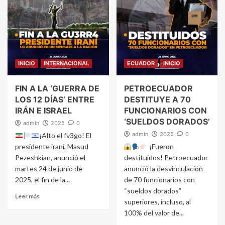
INICIO
INTERNACIONAL
ECUADOR
INICIO
FIN A LA ‘GUERRA DE
PETROECUADOR
LOS 12 DÍAS’ ENTRE
DESTITUYE A 70
IRÁN E ISRAEL
FUNCIONARIOS CON
‘SUELDOS DORADOS’
admin
2025
0
admin
2025
0
¡Alto el fv3go! El
presidente iraní, Masud
¡Fueron
Pezeshkian, anunció el
destituidos! Petroecuador
martes 24 de junio de
anunció la desvinculación
2025, el fin de la...
de 70 funcionarios con
“sueldos dorados”
Leer más
superiores, incluso, al
100% del valor de...