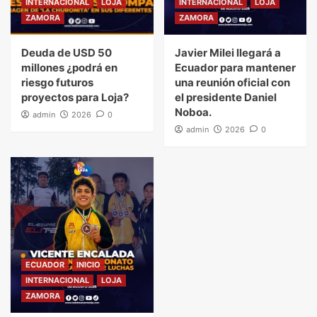
INTERNACIONAL
LOJA
INTERNACIONAL
LOJA
ZAMORA
ZAMORA
Deuda de USD 50
Javier Milei llegará a
millones ¿podrá en
Ecuador para mantener
riesgo futuros
una reunión oficial con
proyectos para Loja?
el presidente Daniel
Noboa.
admin
2026
0
admin
2026
0
ECUADOR
INICIO
INTERNACIONAL
LOJA
ZAMORA