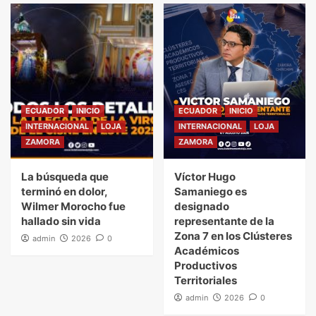
ECUADOR
INICIO
ECUADOR
INICIO
INTERNACIONAL
LOJA
INTERNACIONAL
LOJA
ZAMORA
ZAMORA
La búsqueda que
Víctor Hugo
terminó en dolor,
Samaniego es
Wilmer Morocho fue
designado
hallado sin vida
representante de la
Zona 7 en los Clústeres
admin
2026
0
Académicos
Productivos
Territoriales
admin
2026
0