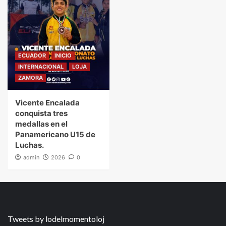
ECUADOR
INICIO
INTERNACIONAL
LOJA
ZAMORA
Vicente Encalada
conquista tres
medallas en el
Panamericano U15 de
Luchas.
admin
2026
0
Tweets by lodelmomentoloj