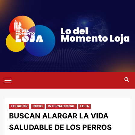
Saltar
al
contenido
Menú
primario
ECUADOR
INICIO
INTERNACIONAL
LOJA
BUSCAN ALARGAR LA VIDA
SALUDABLE DE LOS PERROS