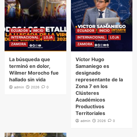
ECUADOR
INICIO
ECUADOR
INICIO
INTERNACIONAL
LOJA
INTERNACIONAL
LOJA
ZAMORA
ZAMORA
La búsqueda que
Víctor Hugo
terminó en dolor,
Samaniego es
Wilmer Morocho fue
designado
hallado sin vida
representante de la
Zona 7 en los
admin
2026
0
Clústeres
Académicos
Productivos
Territoriales
admin
2026
0