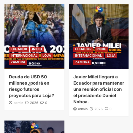
ECUADOR
INICIO
ECUADOR
INICIO
INTERNACIONAL
LOJA
INTERNACIONAL
LOJA
ZAMORA
ZAMORA
Deuda de USD 50
Javier Milei llegará a
millones ¿podrá en
Ecuador para mantener
riesgo futuros
una reunión oficial con
proyectos para Loja?
el presidente Daniel
Noboa.
admin
2026
0
admin
2026
0