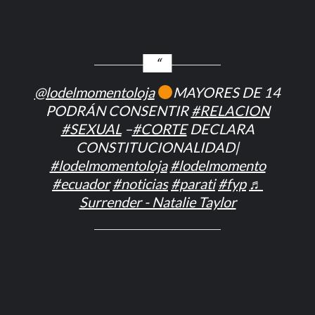
@lodelmomentoloja
MAYORES DE 14
PODRÁN CONSENTIR
#RELACION
#SEXUAL
–
#CORTE
DECLARA
CONSTITUCIONALIDAD|
#lodelmomentoloja
#lodelmomento
#ecuador
#noticias
#parati
#fyp
♬
Surrender - Natalie Taylor