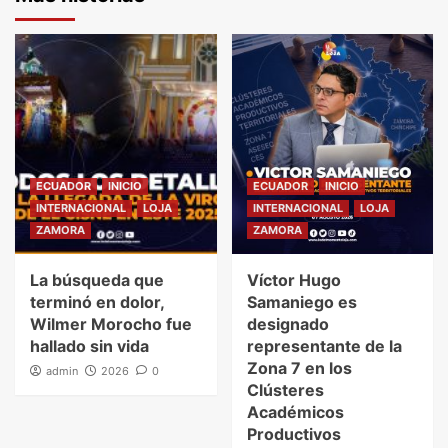
ECUADOR
INICIO
ECUADOR
INICIO
INTERNACIONAL
LOJA
INTERNACIONAL
LOJA
ZAMORA
ZAMORA
La búsqueda que
Víctor Hugo
terminó en dolor,
Samaniego es
Wilmer Morocho fue
designado
hallado sin vida
representante de la
Zona 7 en los
admin
2026
0
Clústeres
Académicos
Productivos