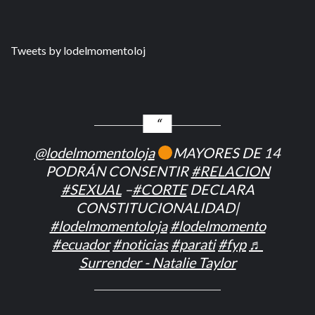
Tweets by lodelmomentoloj
@lodelmomentoloja
MAYORES DE 14
PODRÁN CONSENTIR
#RELACION
#SEXUAL
–
#CORTE
DECLARA
CONSTITUCIONALIDAD|
#lodelmomentoloja
#lodelmomento
#ecuador
#noticias
#parati
#fyp
♬
Surrender - Natalie Taylor