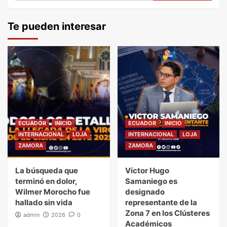
Te pueden interesar
ECUADOR
INICIO
ECUADOR
INICIO
INTERNACIONAL
LOJA
INTERNACIONAL
LOJA
ZAMORA
ZAMORA
La búsqueda que
Víctor Hugo
terminó en dolor,
Samaniego es
Wilmer Morocho fue
designado
hallado sin vida
representante de la
Zona 7 en los Clústeres
admin
2026
0
Académicos