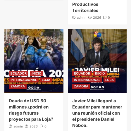
Productivos
Territoriales
admin
2026
0
ECUADOR
INICIO
ECUADOR
INICIO
INTERNACIONAL
LOJA
INTERNACIONAL
LOJA
ZAMORA
ZAMORA
Deuda de USD 50
Javier Milei llegará a
millones ¿podrá en
Ecuador para mantener
riesgo futuros
una reunión oficial con
proyectos para Loja?
el presidente Daniel
Noboa.
admin
2026
0