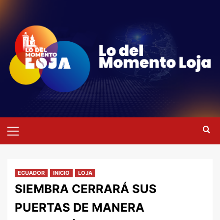
Saltar
al
contenido
Menú
primario
ECUADOR
INICIO
LOJA
SIEMBRA CERRARÁ SUS
PUERTAS DE MANERA