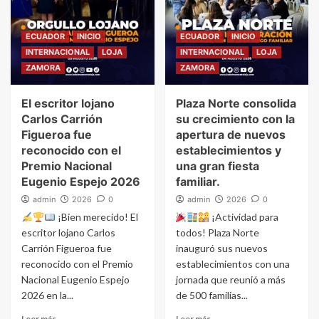
ECUADOR
INICIO
ECUADOR
INICIO
INTERNACIONAL
LOJA
INTERNACIONAL
LOJA
ZAMORA
ZAMORA
El escritor lojano
Plaza Norte consolida
Carlos Carrión
su crecimiento con la
Figueroa fue
apertura de nuevos
reconocido con el
establecimientos y
Premio Nacional
una gran fiesta
Eugenio Espejo 2026
familiar.
admin
2026
0
admin
2026
0
¡Bien merecido! El
¡Actividad para
escritor lojano Carlos
todos! Plaza Norte
Carrión Figueroa fue
inauguró sus nuevos
reconocido con el Premio
establecimientos con una
Nacional Eugenio Espejo
jornada que reunió a más
2026 en la...
de 500 familias...
Leer más
Leer más