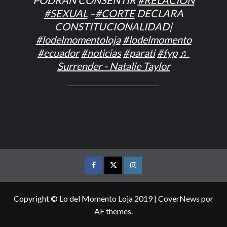
PODRÁN CONSENTIR
#RELACION
#SEXUAL
–
#CORTE
DECLARA
CONSTITUCIONALIDAD|
#lodelmomentoloja
#lodelmomento
#ecuador
#noticias
#parati
#fyp
♬
Surrender - Natalie Taylor
FACEBOOK
TWITTER
INSTAGRAM
Copyright © Lo del Momento Loja 2019
|
CoverNews
por
AF themes.