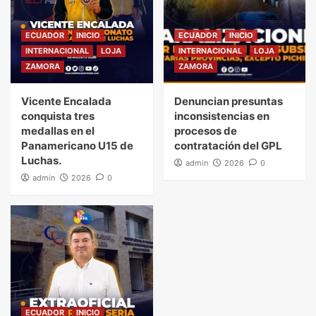
ECUADOR
INICIO
ECUADOR
INICIO
INTERNACIONAL
LOJA
INTERNACIONAL
LOJA
ZAMORA
ZAMORA
Vicente Encalada
Denuncian presuntas
conquista tres
inconsistencias en
medallas en el
procesos de
Panamericano U15 de
contratación del GPL
Luchas.
admin
2026
0
admin
2026
0
ECUADOR
INICIO