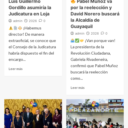
Luis Guillermo
Pabel Muñoz va
Gordillo asumiría la
por la reelección y
Judicatura en Loja
David Norero buscará
la Alcaldía de
admin
2026
0
Guayaquil
¡Habemus
admin
2026
0
director! De manera
extraoficial, se conoce que
¡Van porque van!
el Consejo de la Judicatura
La presidenta de la
habría dispuesto el fin del
Revolución Ciudadana,
encargo...
Gabriela Rivadeneira,
confirmó que Pabel Muñoz
Leer más
buscará la reelección
como...
Leer más