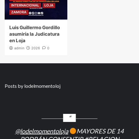
INTERNACIONAL
LOJA
ZAMORA
Luis Guillermo Gordillo
asumiría la Judicatura
en Loja
admin
2026
0
Posts by lodelmomentoloj
@lodelmomentoloja
MAYORES DE 14