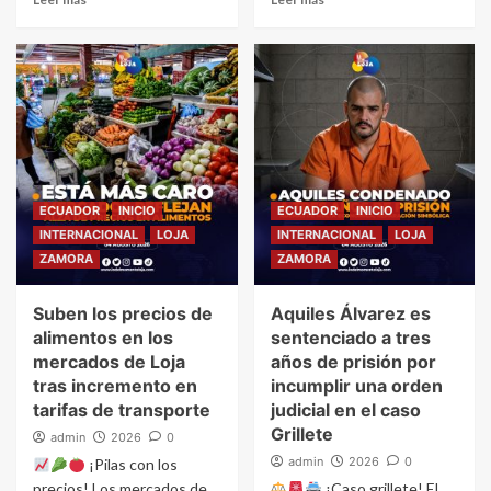
ECUADOR
INICIO
ECUADOR
INICIO
INTERNACIONAL
LOJA
INTERNACIONAL
LOJA
ZAMORA
ZAMORA
Suben los precios de
Aquiles Álvarez es
alimentos en los
sentenciado a tres
mercados de Loja
años de prisión por
tras incremento en
incumplir una orden
tarifas de transporte
judicial en el caso
Grillete
admin
2026
0
admin
2026
0
¡Pilas con los
precios! Los mercados de
¡Caso grillete! El