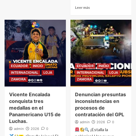
Leer más
ECUADOR
INICIO
ECUADOR
INICIO
INTERNACIONAL
LOJA
INTERNACIONAL
LOJA
ZAMORA
ZAMORA
Vicente Encalada
Denuncian presuntas
conquista tres
inconsistencias en
medallas en el
procesos de
Panamericano U15 de
contratación del GPL
Luchas.
admin
2026
0
admin
2026
0
¡Estalla la