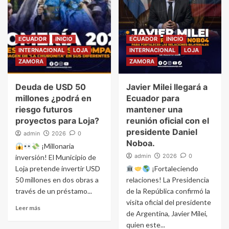
ECUADOR
INICIO
ECUADOR
INICIO
INTERNACIONAL
LOJA
INTERNACIONAL
LOJA
ZAMORA
ZAMORA
Deuda de USD 50
Javier Milei llegará a
millones ¿podrá en
Ecuador para
riesgo futuros
mantener una
proyectos para Loja?
reunión oficial con el
presidente Daniel
admin
2026
0
Noboa.
¡Millonaria
admin
2026
0
inversión! El Municipio de
Loja pretende invertir USD
¡Fortaleciendo
50 millones en dos obras a
relaciones! La Presidencia
través de un préstamo...
de la República confirmó la
visita oficial del presidente
Leer más
de Argentina, Javier Milei,
quien este...