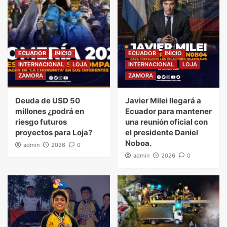
ECUADOR
INICIO
ECUADOR
INICIO
INTERNACIONAL
LOJA
INTERNACIONAL
LOJA
ZAMORA
ZAMORA
Deuda de USD 50
Javier Milei llegará a
millones ¿podrá en
Ecuador para mantener
riesgo futuros
una reunión oficial con
proyectos para Loja?
el presidente Daniel
Noboa.
admin
2026
0
admin
2026
0