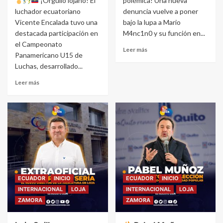
¡Orgullo lojano! El
polémica! Una nueva
luchador ecuatoriano
denuncia vuelve a poner
Vicente Encalada tuvo una
bajo la lupa a Mario
destacada participación en
M4nc1n0 y su función en...
el Campeonato
Leer más
Panamericano U15 de
Luchas, desarrollado...
Leer más
ECUADOR
INICIO
ECUADOR
INICIO
INTERNACIONAL
LOJA
INTERNACIONAL
LOJA
ZAMORA
ZAMORA