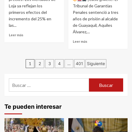
Loja ya reflejan los
Tribunal de Garantías
primeros efectos del
Penales sentenció a tres
incremento del 25% en
años de prisión al alcalde
las...
de Guayaquil, Aquiles
Álvarez,...
Leer más
Leer más
Navegación
1
2
3
4
…
401
Siguiente
de
Buscar:
entradas
Te pueden interesar