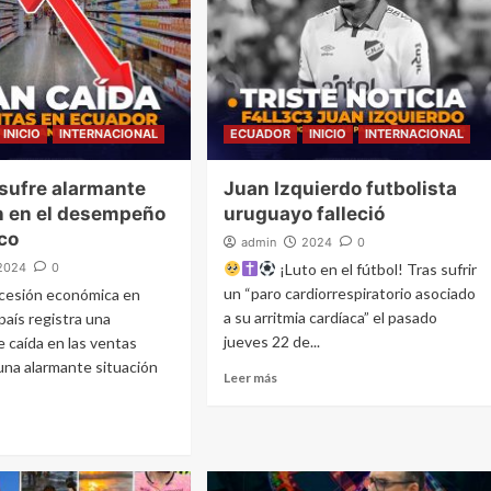
INICIO
INTERNACIONAL
ECUADOR
INICIO
INTERNACIONAL
sufre alarmante
Juan Izquierdo futbolista
n en el desempeño
uruguayo falleció
co
admin
2024
0
2024
0
¡Luto en el fútbol! Tras sufrir
un “paro cardiorrespiratorio asociado
cesión económica en
a su arritmia cardíaca” el pasado
país registra una
jueves 22 de...
e caída en las ventas
na alarmante situación
Leer más