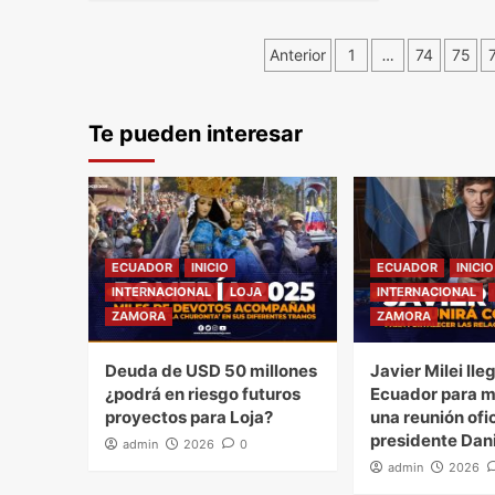
Navegación
Anterior
1
…
74
75
de
Te pueden interesar
entradas
ECUADOR
INICIO
ECUADOR
INICIO
INTERNACIONAL
LOJA
INTERNACIONAL
ZAMORA
ZAMORA
Deuda de USD 50 millones
Javier Milei lle
¿podrá en riesgo futuros
Ecuador para 
proyectos para Loja?
una reunión ofic
presidente Dan
admin
2026
0
admin
2026