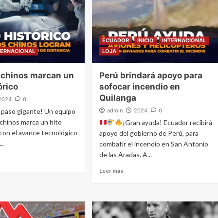
ECUADOR
INICIO
INTERNACIONAL
TERNACIONAL
LOJA
 chinos marcan un
Perú brindará apoyo para
órico
sofocar incendio en
Quilanga
2024
0
 paso gigante! Un equipo
admin
2024
0
chinos marca un hito
¡Gran ayuda! Ecuador recibirá
con el avance tecnológico
apoyo del gobierno de Perú, para
..
combatir el incendio en San Antonio
de las Aradas. A...
Leer más