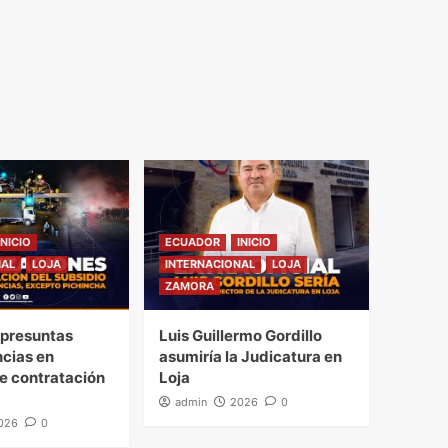
INICIO
ECUADOR
INICIO
NAL
LOJA
INTERNACIONAL
LOJA
ZAMORA
presuntas
Luis Guillermo Gordillo
ncias en
asumiría la Judicatura en
e contratación
Loja
admin
2026
0
026
0