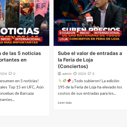
ECUADOR
INICIO
INTERNACIONAL
INICIO
INTERNACIONAL
LOJA
de las 5 noticias
Sube el valor de entradas a
ortantes en
la Feria de Loja
(Conciertos)
2024
0
admin
2024
0
resumen en 5 noticias!
¡Todo subieron! La edición
ales Top 15 en UFC, Aún
195 de la Feria de Loja ha elevado los
n pruebas de Barcaza
costos de sus entradas para los...
rantes...
Leer más