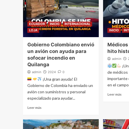
ECUADOR
INICIO
INTERNACIONAL
LOJA
INICIO
IN
Gobierno Colombiano envió
Médicos
un avión con ayuda para
hito hist
sofocar incendio en
admin
Quilanga
¡Un
de médicos 
admin
2024
0
importante 
¡Una gran ayuda! El
en el campo.
Gobierno de Colombia ha enviado un
avión con suministros y personal
Leer más
especializado para ayudar...
Leer más