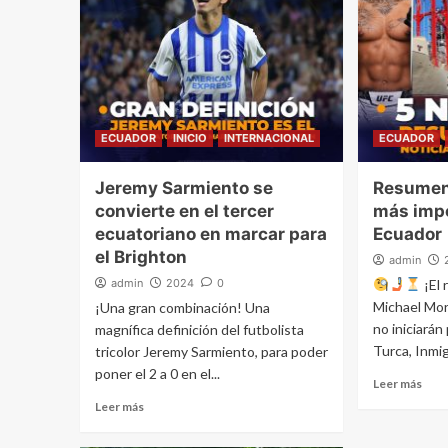
ECUADOR
INICIO
INTERNACIONAL
ECUADOR
Jeremy Sarmiento se
Resumen 
convierte en el tercer
más imp
ecuatoriano en marcar para
Ecuador
el Brighton
admin
admin
2024
0
¡El 
Michael Mor
¡Una gran combinación! Una
no iniciará
magnífica definición del futbolista
Turca, Inmig
tricolor Jeremy Sarmiento, para poder
poner el 2 a 0 en el...
Leer más
Leer más