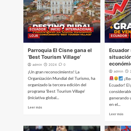
ECUADOR
INICIO
INTERNACIONAL
LOJA
ECUADOR
Parroquia El Cisne gana el
Ecuador 
‘Best Tourism Village’
situació
económi
admin
2024
0
¡Un gran reconocimiento! La
admin
Organización Mundial del Turismo, ha
¡Re
organizado la tercera edición del
Ecuador! El 
programa 'Best Tourism Village'
considerabl
(iniciativa global...
generando u
en el...
Leer más
Leer más