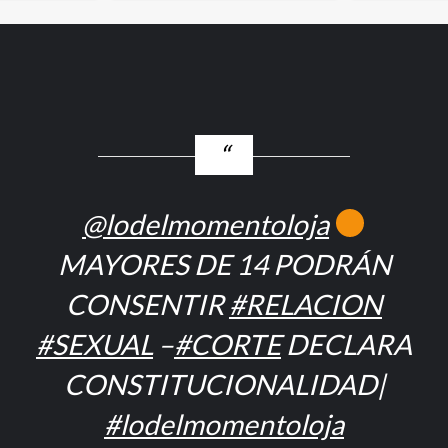
@lodelmomentoloja
MAYORES DE 14 PODRÁN
CONSENTIR
#RELACION
#SEXUAL
–
#CORTE
DECLARA
CONSTITUCIONALIDAD|
#lodelmomentoloja