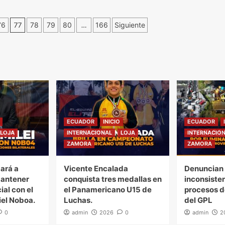
76
77
78
79
80
…
166
Siguiente
ECUADOR
INICIO
ECUADOR
LOJA
INTERNACIONAL
LOJA
INTERNACIO
ZAMORA
ZAMORA
gará a
Vicente Encalada
Denuncian 
mantener
conquista tres medallas en
inconsiste
ial con el
el Panamericano U15 de
procesos d
iel Noboa.
Luchas.
del GPL
0
admin
2026
0
admin
2