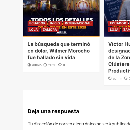
ECUADOR
INICIO
INTERNACIONAL
ECUADOR
LOJA
ZAMORA
LOJA
ZA
La búsqueda que terminó
Víctor H
en dolor, Wilmer Morocho
designad
fue hallado sin vida
de la Zon
Clúster
admin
2026
0
Producti
admin
Deja una respuesta
Tu dirección de correo electrónico no será publicad