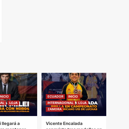
INICIO
ECUADOR
INICIO
NAL
LOJA
INTERNACIONAL
LOJA
ZAMORA
i llegará a
Vicente Encalada