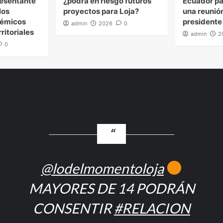
esentante
¿podrá en riesgo futuros
Ecuador pa
los
proyectos para Loja?
una reunión
démicos
presidente
admin
2026
0
ritoriales
admin
2
0
@lodelmomentoloja
MAYORES DE 14 PODRÁN
CONSENTIR
#RELACION