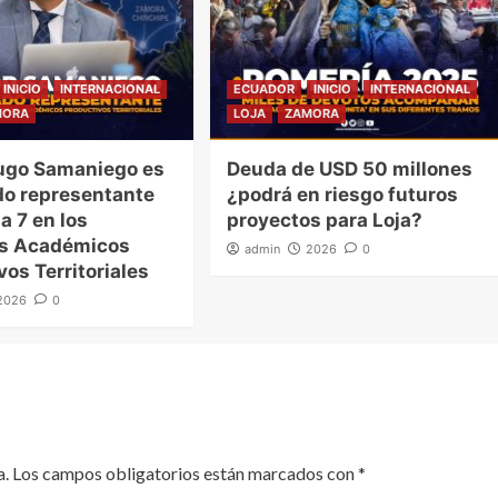
INICIO
INTERNACIONAL
ECUADOR
INICIO
INTERNACIONAL
MORA
LOJA
ZAMORA
ugo Samaniego es
Deuda de USD 50 millones
o representante
¿podrá en riesgo futuros
a 7 en los
proyectos para Loja?
es Académicos
admin
2026
0
vos Territoriales
2026
0
a.
Los campos obligatorios están marcados con
*