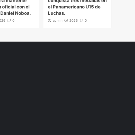
ra mantener
conquista tres medallas en
 oficial con el
el Panamericano U15 de
 Daniel Noboa.
Luchas.
026
0
admin
2026
0