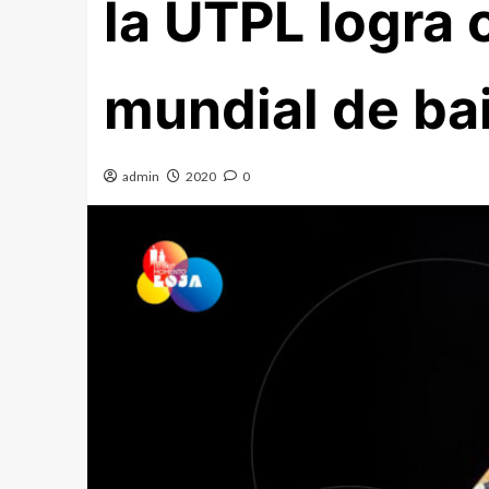
la UTPL logra
mundial de bai
admin
2020
0