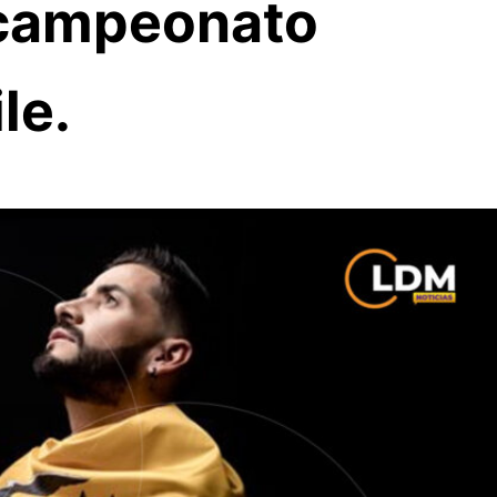
 campeonato
le.