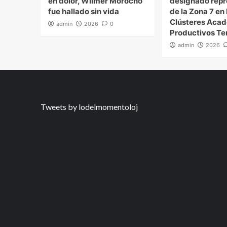
en dolor, Wilmer Morocho
designado repr
fue hallado sin vida
de la Zona 7 en 
Clústeres Aca
admin
2026
0
Productivos Ter
admin
2026
Tweets by lodelmomentoloj