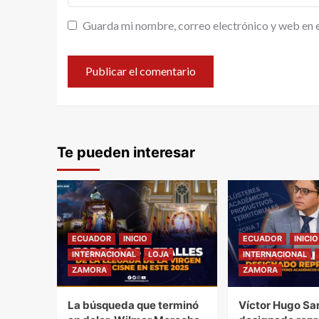
Guarda mi nombre, correo electrónico y web en 
Te pueden interesar
ECUADOR
INICIO
ECUADOR
INICIO
INTERNACIONAL
LOJA
INTERNACIONAL
ZAMORA
ZAMORA
La búsqueda que terminó
Víctor Hugo Sa