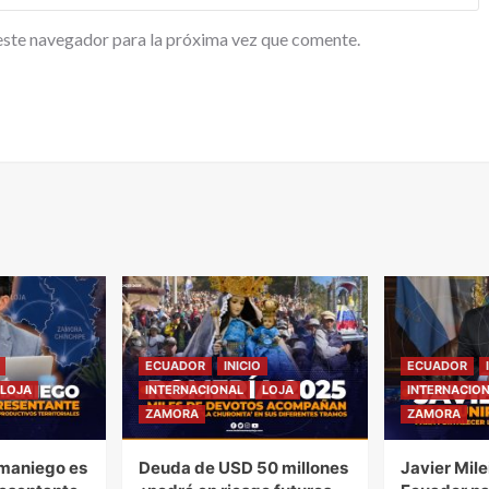
este navegador para la próxima vez que comente.
ECUADOR
INICIO
ECUADOR
LOJA
INTERNACIONAL
LOJA
INTERNACIO
ZAMORA
ZAMORA
maniego es
Deuda de USD 50 millones
Javier Mile