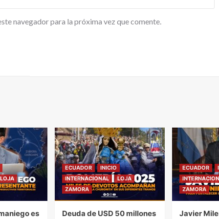
este navegador para la próxima vez que comente.
ECUADOR
INICIO
ECUADOR
LOJA
INTERNACIONAL
LOJA
INTERNACIO
ZAMORA
ZAMORA
maniego es
Deuda de USD 50 millones
Javier Mile