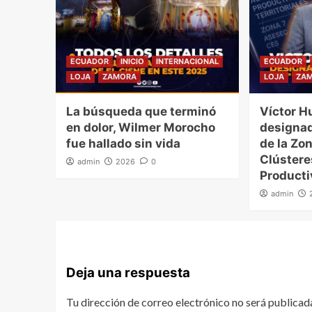
ECUADOR
INICIO
INTERNACIONAL
ECUADOR
LOJA
ZAMORA
LOJA
ZA
La búsqueda que terminó
Víctor H
en dolor, Wilmer Morocho
designad
fue hallado sin vida
de la Zon
Clúster
admin
2026
0
Producti
admin
Deja una respuesta
Tu dirección de correo electrónico no será publicad