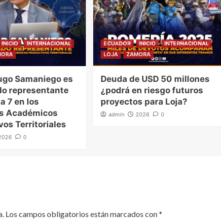
INICIO
INTERNACIONAL
ECUADOR
INICIO
INTERNACIONAL
MORA
LOJA
ZAMORA
ugo Samaniego es
Deuda de USD 50 millones
o representante
¿podrá en riesgo futuros
a 7 en los
proyectos para Loja?
es Académicos
admin
2026
0
vos Territoriales
2026
0
a.
Los campos obligatorios están marcados con
*