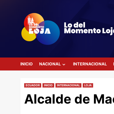
Saltar
al
contenido
INICIO
NACIONAL
INTERNACIONAL
ECUADOR
INICIO
INTERNACIONAL
LOJA
Alcalde de Ma