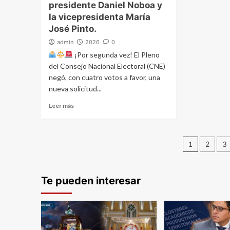
presidente Daniel Noboa y
la vicepresidenta María
José Pinto.
admin
2026
0
¡Por segunda vez! El Pleno
del Consejo Nacional Electoral (CNE)
negó, con cuatro votos a favor, una
nueva solicitud...
Leer más
Navega
1
2
3
de
Te pueden interesar
entrada