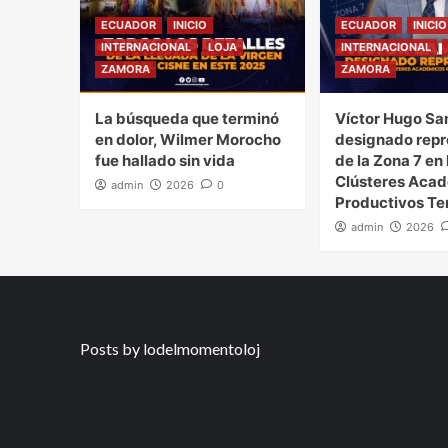
ECUADOR
INICIO
ECUADOR
INICIO
INTERNACIONAL
LOJA
INTERNACIONAL
ZAMORA
ZAMORA
La búsqueda que terminó
Víctor Hugo Sa
en dolor, Wilmer Morocho
designado repr
fue hallado sin vida
de la Zona 7 en 
Clústeres Aca
admin
2026
0
Productivos Ter
admin
2026
Posts by lodelmomentoloj