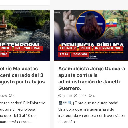
INICIO
INTERNACIONAL
ECUADOR
INICIO
INTERNACIONAL
MORA
LOJA
ZAMORA
el río Malacatos
Asambleísta Jorge Guevara
erá cerrado del 3
apunta contra la
 agosto por trabajos
administración de Janeth
Guerrero.
2026
0
admin
2026
0
ntos todos! El Ministerio
¡Obra que no duran nada!
ructura y Tecnología
Una obra que ni siquiera ha sido
ó que, del 3 al 10 de
inaugurada ya genera controversia en
manecerá cerrada...
el cantón...