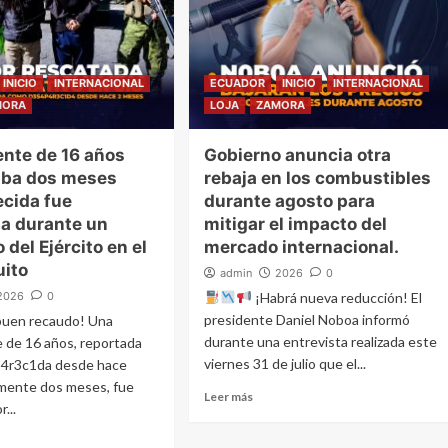
INICIO
INTERNACIONAL
ECUADOR
INICIO
INTERNACIONAL
MORA
LOJA
ZAMORA
nte de 16 años
Gobierno anuncia otra
aba dos meses
rebaja en los combustibles
cida fue
durante agosto para
da durante un
mitigar el impacto del
 del Ejército en el
mercado internacional.
uito
admin
2026
0
2026
0
¡Habrá nueva reducción! El
presidente Daniel Noboa informó
buen recaudo! Una
durante una entrevista realizada este
 de 16 años, reportada
viernes 31 de julio que el...
4r3c1da desde hace
mente dos meses, fue
Leer más
r...