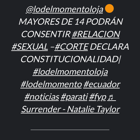
@lodelmomentoloja
MAYORES DE 14 PODRÁN
CONSENTIR
#RELACION
#SEXUAL
–
#CORTE
DECLARA
CONSTITUCIONALIDAD|
#lodelmomentoloja
#lodelmomento
#ecuador
#noticias
#parati
#fyp
♬
Surrender - Natalie Taylor