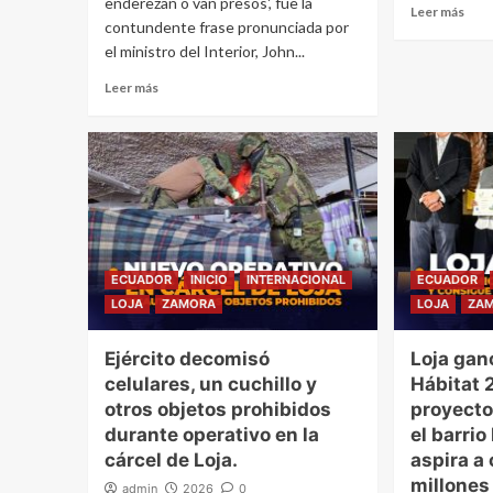
enderezan o van presos', fue la
Leer más
contundente frase pronunciada por
el ministro del Interior, John...
Leer más
ECUADOR
INICIO
INTERNACIONAL
ECUADOR
LOJA
ZAMORA
LOJA
ZA
Ejército decomisó
Loja gan
celulares, un cuchillo y
Hábitat 
otros objetos prohibidos
proyecto
durante operativo en la
el barri
cárcel de Loja.
aspira a
millones
admin
2026
0