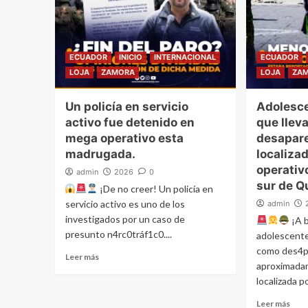
ECUADOR
INICIO
INTERNACIONAL
ECUADOR
LOJA
ZAMORA
LOJA
ZA
Un policía en servicio
Adolesce
activo fue detenido en
que llev
mega operativo esta
desapare
madrugada.
localiza
operativo
admin
2026
0
sur de Q
¡De no creer! Un policía en
servicio activo es uno de los
admin
investigados por un caso de
¡A 
presunto n4rc0tráf1c0....
adolescente
como des4p
Leer más
aproximada
localizada po
Leer más