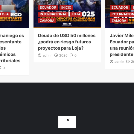
ECUADOR
INICIO
ECUADOR
LOJA
INTERNACIONAL
LOJA
INTERNACIO
ZAMORA
ZAMORA
maniego es
Deuda de USD 50 millones
Javier Mile
esentante
¿podrá en riesgo futuros
Ecuador pa
los
proyectos para Loja?
una reunión
démicos
presidente
admin
2026
0
ritoriales
admin
2
0