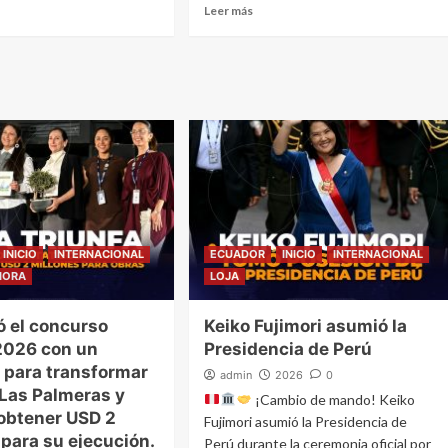
Leer más
INICIO
INTERNACIONAL
ECUADOR
INICIO
INTERNACIONAL
MORA
LOJA
ó el concurso
Keiko Fujimori asumió la
2026 con un
Presidencia de Perú
 para transformar
admin
2026
0
o Las Palmeras y
¡Cambio de mando! Keiko
 obtener USD 2
Fujimori asumió la Presidencia de
 para su ejecución.
Perú durante la ceremonia oficial por