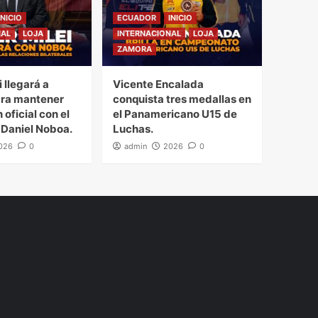
INICIO
ECUADOR
INICIO
NAL
LOJA
INTERNACIONAL
LOJA
ZAMORA
i llegará a
Vicente Encalada
ra mantener
conquista tres medallas en
 oficial con el
el Panamericano U15 de
 Daniel Noboa.
Luchas.
026
0
admin
2026
0