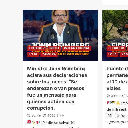
ECUADOR
INICIO
INTERNACIONAL
ECUADOR
LOJA
ZAMORA
LOJA
ZA
Ministro John Reimberg
Puente d
aclara sus declaraciones
permanec
sobre los jueces: “Se
al 10 de
enderezan o van presos”
viales
fue un mensaje para
admin
quienes actúen con
¡Ate
corrupción.
de Infraest
(MIT) inform
admin
2026
0
agosto, per
¡Nadie se salva! 'Se