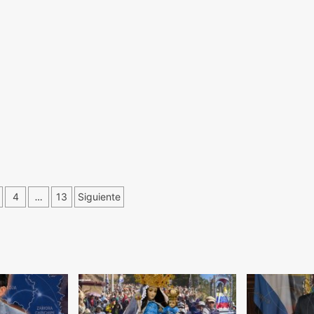
ción
4
…
13
Siguiente
s