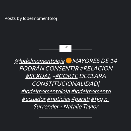
Posts by lodelmomentoloj
@lodelmomentoloja
MAYORES DE 14
PODRÁN CONSENTIR
#RELACION
#SEXUAL
–
#CORTE
DECLARA
CONSTITUCIONALIDAD|
#lodelmomentoloja
#lodelmomento
#ecuador
#noticias
#parati
#fyp
♬
Surrender - Natalie Taylor