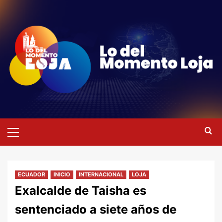
Saltar
al
contenido
Menú
primario
ECUADOR
INICIO
INTERNACIONAL
LOJA
Exalcalde de Taisha es
sentenciado a siete años de