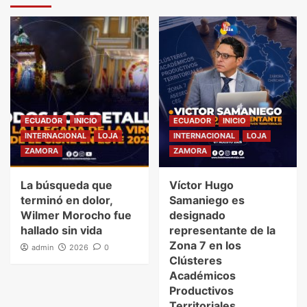
ECUADOR
INICIO
ECUADOR
INICIO
INTERNACIONAL
LOJA
INTERNACIONAL
LOJA
ZAMORA
ZAMORA
La búsqueda que
Víctor Hugo
terminó en dolor,
Samaniego es
Wilmer Morocho fue
designado
hallado sin vida
representante de la
Zona 7 en los
admin
2026
0
Clústeres
Académicos
Productivos
Territoriales