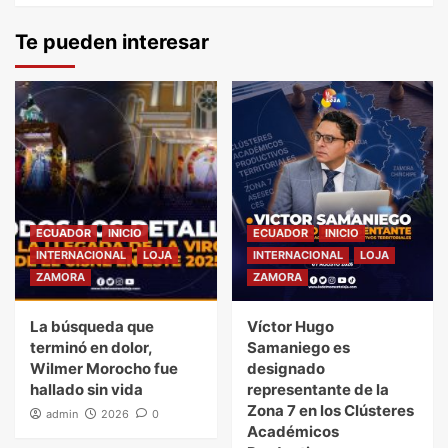
Te pueden interesar
ECUADOR
INICIO
ECUADOR
INICIO
INTERNACIONAL
LOJA
INTERNACIONAL
LOJA
ZAMORA
ZAMORA
La búsqueda que
Víctor Hugo
terminó en dolor,
Samaniego es
Wilmer Morocho fue
designado
hallado sin vida
representante de la
Zona 7 en los Clústeres
admin
2026
0
Académicos