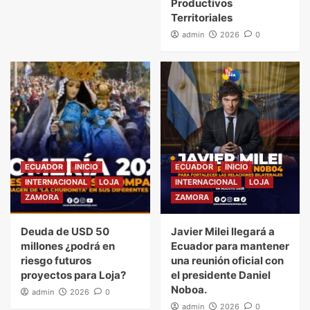
Productivos
Territoriales
admin
2026
0
ECUADOR
INICIO
ECUADOR
INICIO
INTERNACIONAL
LOJA
INTERNACIONAL
LOJA
ZAMORA
ZAMORA
Deuda de USD 50
Javier Milei llegará a
millones ¿podrá en
Ecuador para mantener
riesgo futuros
una reunión oficial con
proyectos para Loja?
el presidente Daniel
Noboa.
admin
2026
0
admin
2026
0