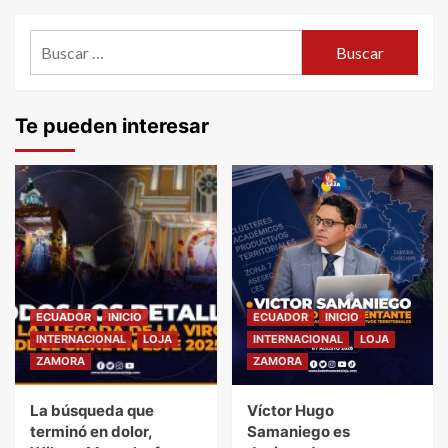
Buscar:
Te pueden interesar
ECUADOR
INICIO
ECUADOR
INICIO
INTERNACIONAL
LOJA
INTERNACIONAL
LOJA
ZAMORA
ZAMORA
La búsqueda que
Víctor Hugo
terminó en dolor,
Samaniego es