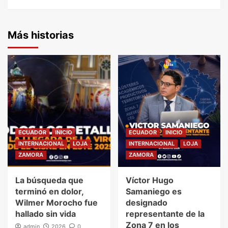
Más historias
ECUADOR
INICIO
ECUADOR
INICIO
INTERNACIONAL
LOJA
INTERNACIONAL
LOJA
ZAMORA
ZAMORA
La búsqueda que
Víctor Hugo
terminó en dolor,
Samaniego es
Wilmer Morocho fue
designado
hallado sin vida
representante de la
Zona 7 en los
admin
2026
0