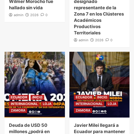
Wilmer Morocho fue
designado
hallado sin vida
representante de la
Zona 7 en los Clústeres
admin
2026
0
Académicos
Productivos
Territoriales
admin
2026
0
ECUADOR
INICIO
ECUADOR
INICIO
INTERNACIONAL
LOJA
INTERNACIONAL
LOJA
ZAMORA
ZAMORA
Deuda de USD 50
Javier Milei llegará a
millones ¿podrá en
Ecuador para mantener