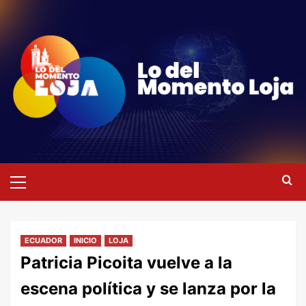
Saltar
al
contenido
Menú
primario
ECUADOR
INICIO
LOJA
Patricia Picoita vuelve a la
escena política y se lanza por la