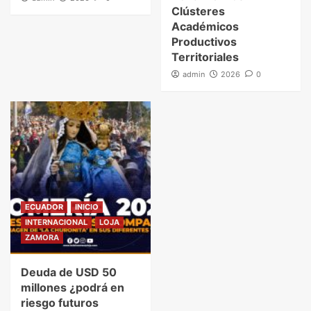
Clústeres
Académicos
Productivos
Territoriales
admin
2026
0
ECUADOR
INICIO
INTERNACIONAL
LOJA
ZAMORA
Deuda de USD 50
millones ¿podrá en
riesgo futuros