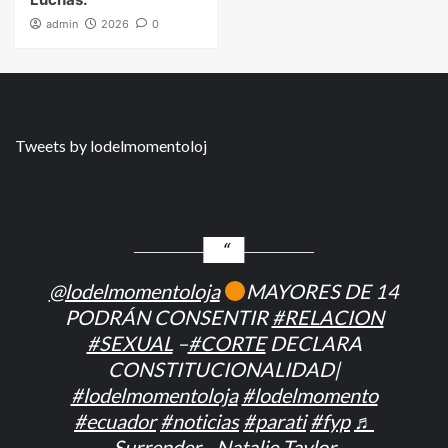
admin
2026
0
Tweets by lodelmomentoloj
@lodelmomentoloja
MAYORES DE 14
PODRÁN CONSENTIR
#RELACION
#SEXUAL
–
#CORTE
DECLARA
CONSTITUCIONALIDAD|
#lodelmomentoloja
#lodelmomento
#ecuador
#noticias
#parati
#fyp
♬
Surrender - Natalie Taylor