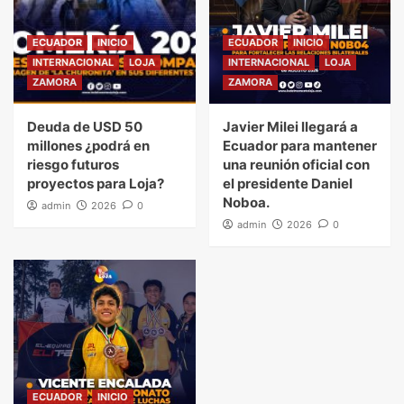
ECUADOR
INICIO
ECUADOR
INICIO
INTERNACIONAL
LOJA
INTERNACIONAL
LOJA
ZAMORA
ZAMORA
Deuda de USD 50
Javier Milei llegará a
millones ¿podrá en
Ecuador para mantener
riesgo futuros
una reunión oficial con
proyectos para Loja?
el presidente Daniel
Noboa.
admin
2026
0
admin
2026
0
ECUADOR
INICIO