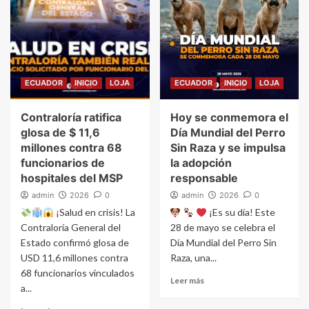
ECUADOR
INICIO
LOJA
ECUADOR
INICIO
LOJA
Contraloría ratifica
Hoy se conmemora el
glosa de $ 11,6
Día Mundial del Perro
millones contra 68
Sin Raza y se impulsa
funcionarios de
la adopción
hospitales del MSP
responsable
admin
2026
0
admin
2026
0
¡Salud en crisis! La
¡Es su día! Este
Contraloría General del
28 de mayo se celebra el
Estado confirmó glosa de
Día Mundial del Perro Sin
USD 11,6 millones contra
Raza, una...
68 funcionarios vinculados
Leer más
a...