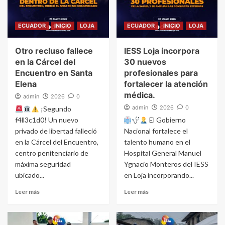
ECUADOR
INICIO
LOJA
ECUADOR
INICIO
LOJA
Otro recluso fallece
IESS Loja incorpora
en la Cárcel del
30 nuevos
Encuentro en Santa
profesionales para
Elena
fortalecer la atención
médica.
admin
2026
0
admin
2026
0
¡Segundo
f4ll3c1d0! Un nuevo
El Gobierno
privado de libertad falleció
Nacional fortalece el
en la Cárcel del Encuentro,
talento humano en el
centro penitenciario de
Hospital General Manuel
máxima seguridad
Ygnacio Monteros del IESS
ubicado...
en Loja incorporando...
Leer más
Leer más