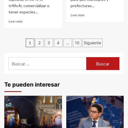
tr4fic4r, comercializar o
prefecturas...
tener especies...
Leer más
Leer más
Navegación
1
2
3
4
…
10
Siguiente
de
Buscar:
entradas
Te pueden interesar