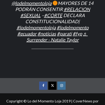
@lodelmomentoloja
MAYORES DE 14
PODRÁN CONSENTIR
#RELACION
#SEXUAL
–
#CORTE
DECLARA
CONSTITUCIONALIDAD|
#lodelmomentoloja
#lodelmomento
#ecuador
#noticias
#parati
#fyp
♬
Surrender - Natalie Taylor
FACEBOOK
TWITTER
INSTAGRAM
Copyright © Lo del Momento Loja 2019
|
CoverNews
por