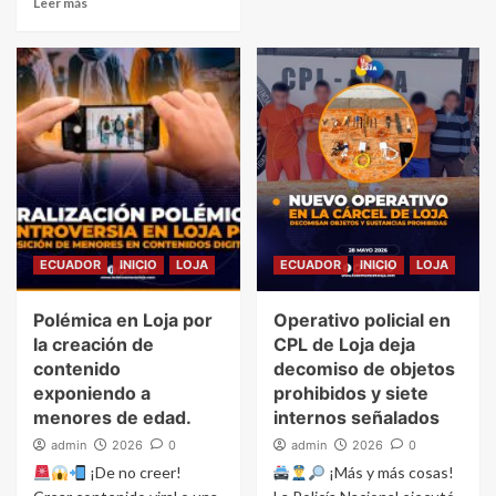
Leer más
ECUADOR
INICIO
LOJA
ECUADOR
INICIO
LOJA
Polémica en Loja por
Operativo policial en
la creación de
CPL de Loja deja
contenido
decomiso de objetos
exponiendo a
prohibidos y siete
menores de edad.
internos señalados
admin
2026
0
admin
2026
0
¡De no creer!
¡Más y más cosas!