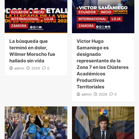
ECUADOR
INICIO
ECUADOR
INICIO
INTERNACIONAL
LOJA
INTERNACIONAL
LOJA
ZAMORA
ZAMORA
La búsqueda que
Víctor Hugo
terminó en dolor,
Samaniego es
Wilmer Morocho fue
designado
hallado sin vida
representante de la
Zona 7 en los Clústeres
admin
2026
0
Académicos
Productivos
Territoriales
admin
2026
0