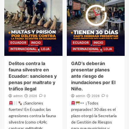
ECUADOR
INICIO
ECUADOR
INICIO
INTERNACIONAL
LOJA
INTERNACIONAL
LOJA
Delitos contra la
GAD’s deberán
fauna silvestre en
presentar planes
Ecuador: sanciones y
ante riesgo de
penas por maltrato y
inundaciones por El
tráfico ilegal
Niño.
admin
2026
0
admin
2026
0
¡Sanciones
¡Todos
fuertes! En Ecuador, las
preparados! 30 días es el
agresiones contra la fauna
plazo otorgó la Secretaría
silvestre (como c4z4r,
de Gestión de Riesgos
capturar, m4ltr4t4r,
para que municipios y