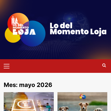
Saltar
al
contenido
Menú
primario
Mes:
mayo 2026