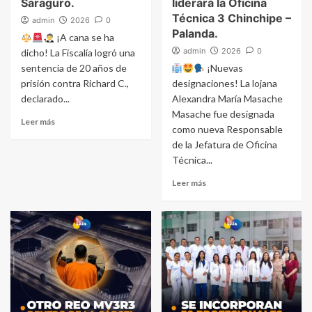
Saraguro.
liderará la Oficina
Técnica 3 Chinchipe –
admin
2026
0
Palanda.
¡A cana se ha
admin
2026
0
dicho! La Fiscalía logró una
sentencia de 20 años de
¡Nuevas
prisión contra Richard C.,
designaciones! La lojana
declarado...
Alexandra María Masache
Masache fue designada
Leer más
como nueva Responsable
de la Jefatura de Oficina
Técnica...
Leer más