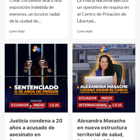
Crear contenido viral o una
La Policía Nacional ejecutó
exposición indebida de
un operativo de requisa en
menores, un locutor radial
el Centro de Privación de
de la ciudad de...
Libertad...
Leer más
Leer más
ECUADOR
INICIO
ECUADOR
INICIO
LOJA
INTERNACIONAL
LOJA
Justicia condena a 20
Alexandra Masache
años a acusado de
en nueva estructura
asesinato en
territorial de salud,