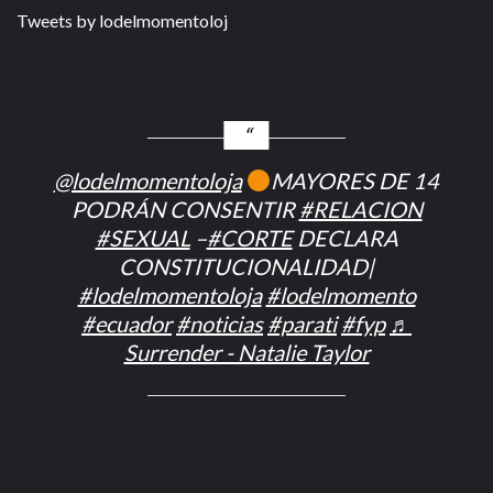
Tweets by lodelmomentoloj
@lodelmomentoloja
MAYORES DE 14
PODRÁN CONSENTIR
#RELACION
#SEXUAL
–
#CORTE
DECLARA
CONSTITUCIONALIDAD|
#lodelmomentoloja
#lodelmomento
#ecuador
#noticias
#parati
#fyp
♬
Surrender - Natalie Taylor