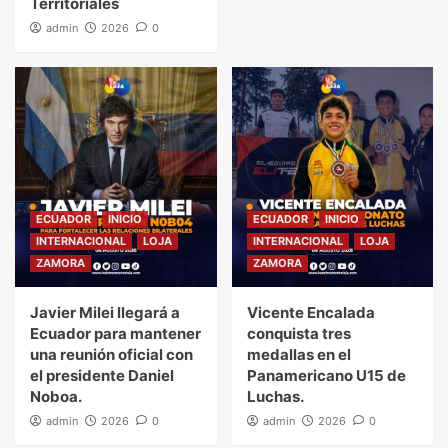
Territoriales
admin
2026
0
ECUADOR
INICIO
ECUADOR
INICIO
INTERNACIONAL
LOJA
INTERNACIONAL
LOJA
ZAMORA
ZAMORA
Javier Milei llegará a
Vicente Encalada
Ecuador para mantener
conquista tres
una reunión oficial con
medallas en el
el presidente Daniel
Panamericano U15 de
Noboa.
Luchas.
admin
2026
0
admin
2026
0