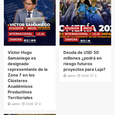
ECUADOR
INICIO
ECUADOR
INICIO
INTERNACIONAL
LOJA
INTERNACIONAL
LOJA
ZAMORA
ZAMORA
Víctor Hugo
Deuda de USD 50
Samaniego es
millones ¿podrá en
designado
riesgo futuros
representante de la
proyectos para Loja?
Zona 7 en los
admin
2026
0
Clústeres
Académicos
Productivos
Territoriales
admin
2026
0