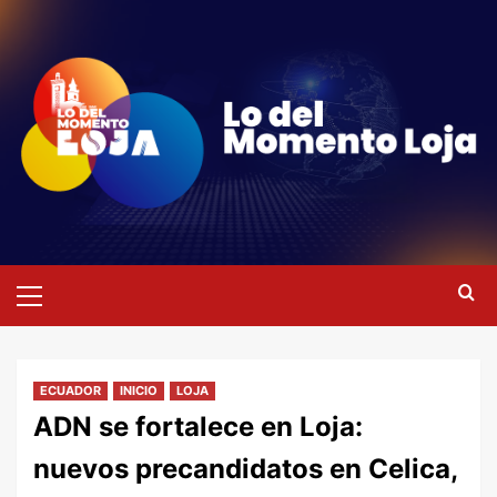
Saltar
al
contenido
Menú
primario
ECUADOR
INICIO
LOJA
ADN se fortalece en Loja:
nuevos precandidatos en Celica,