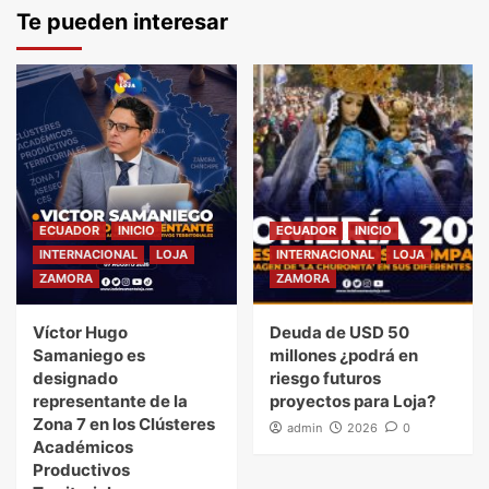
Te pueden interesar
ECUADOR
INICIO
ECUADOR
INICIO
INTERNACIONAL
LOJA
INTERNACIONAL
LOJA
ZAMORA
ZAMORA
Víctor Hugo
Deuda de USD 50
Samaniego es
millones ¿podrá en
designado
riesgo futuros
representante de la
proyectos para Loja?
Zona 7 en los Clústeres
admin
2026
0
Académicos
Productivos