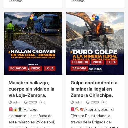
Leer más
Leer más
ECUADOR
INICIO
LOJA
ECUADOR
INICIO
LOJA
ZAMORA
Macabro hallazgo,
Golpe contundente a
cuerpo sin vida en la
la minería ilegal en
vía Loja–Zamora.
Zamora Chinchipe.
admin
2026
0
admin
2026
0
¡Hallazgo
¡Fuerte golpe! El
alarmante! La mañana de
Ejército Ecuatoriano, a
este miércoles 29 de abril,
través de la Brigada de