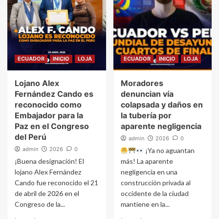
ECUADOR
INICIO
LOJA
ECUADOR
INICIO
LOJA
Lojano Alex
Moradores
Fernández Cando es
denuncian vía
reconocido como
colapsada y daños en
Embajador para la
la tubería por
Paz en el Congreso
aparente negligencia
del Perú
admin
2026
0
admin
2026
0
¡Ya no aguantan
¡Buena designación! El
más! La aparente
lojano Alex Fernández
negligencia en una
Cando fue reconocido el 21
construcción privada al
de abril de 2026 en el
occidente de la ciudad
Congreso de la...
mantiene en la...