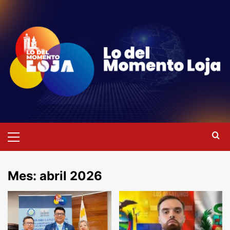
Saltar
al
contenido
Menú
primario
Mes:
abril 2026