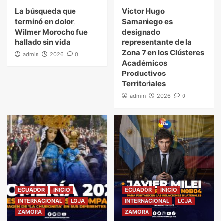
La búsqueda que
Víctor Hugo
terminó en dolor,
Samaniego es
Wilmer Morocho fue
designado
hallado sin vida
representante de la
Zona 7 en los Clústeres
admin
2026
0
Académicos
Productivos
Territoriales
admin
2026
0
ECUADOR
INICIO
ECUADOR
INICIO
INTERNACIONAL
LOJA
INTERNACIONAL
LOJA
ZAMORA
ZAMORA