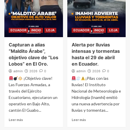
ECUADOR
INICIO
LOJA
ECUADOR
INICIO
LOJA
Capturan a alias
Alerta por lluvias
“Maldito Árabe”,
intensas y tormentas
objetivo clave de “Los
hasta el 29 de abril
Lobos” en El Oro.
en Ecuador.
admin
2026
0
admin
2026
0
¡Objetivo clave!
¡Pilas con las
Las Fuerzas Armadas, a
lluvias! El Instituto
través del Ejército
Nacional de Meteorología e
Ecuatoriano, ejecutaron un
Hidrología (Inamhi) emitió
operativo en Bajo Alto,
una nueva advertencia por
cantón El Guabo...
lluvias y tormentas...
Leer más
Leer más