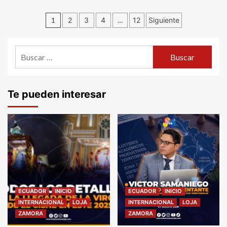
Navegación
1
2
3
4
…
12
Siguiente
de
Buscar:
entradas
Te pueden interesar
ECUADOR
INICIO
ECUADOR
INICIO
INTERNACIONAL
LOJA
INTERNACIONAL
LOJA
ZAMORA
ZAMORA