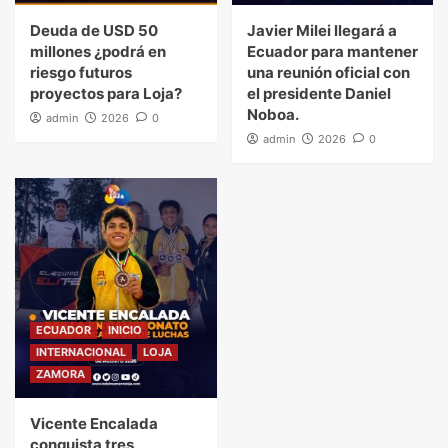
Deuda de USD 50
Javier Milei llegará a
millones ¿podrá en
Ecuador para mantener
riesgo futuros
una reunión oficial con
proyectos para Loja?
el presidente Daniel
Noboa.
admin
2026
0
admin
2026
0
ECUADOR
INICIO
INTERNACIONAL
LOJA
ZAMORA
Vicente Encalada
conquista tres