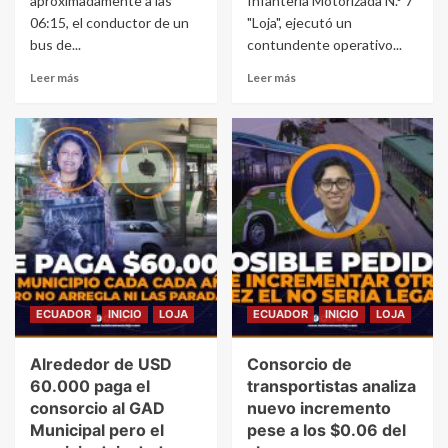
aproximadamente a las
Infantería Motorizada N.° 7
06:15, el conductor de un
"Loja", ejecutó un
bus de...
contundente operativo...
Leer más
Leer más
ECUADOR
INICIO
LOJA
ECUADOR
INICIO
LOJA
Alrededor de USD
Consorcio de
60.000 paga el
transportistas analiza
consorcio al GAD
nuevo incremento
Municipal pero el
pese a los $0.06 del