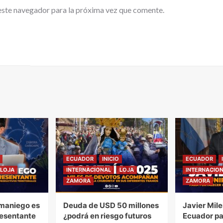
este navegador para la próxima vez que comente.
ECUADOR
INICIO
ECUADOR
LOJA
INTERNACIONAL
LOJA
INTERNACIO
ZAMORA
ZAMORA
maniego es
Deuda de USD 50 millones
Javier Mile
esentante
¿podrá en riesgo futuros
Ecuador pa