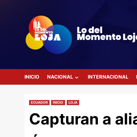
Saltar
al
contenido
INICIO
NACIONAL
INTERNACIONAL
ECUADOR
INICIO
LOJA
Capturan a ali