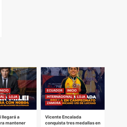
INICIO
ECUADOR
INICIO
NAL
LOJA
INTERNACIONAL
LOJA
ZAMORA
i llegará a
Vicente Encalada
ra mantener
conquista tres medallas en