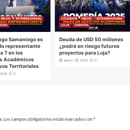
INICIO
INTERNACIONAL
ECUADOR
INICIO
INTERNACIONAL
MORA
LOJA
ZAMORA
ugo Samaniego es
Deuda de USD 50 millones
o representante
¿podrá en riesgo futuros
a 7 en los
proyectos para Loja?
es Académicos
admin
2026
0
vos Territoriales
2026
0
a.
Los campos obligatorios están marcados con
*