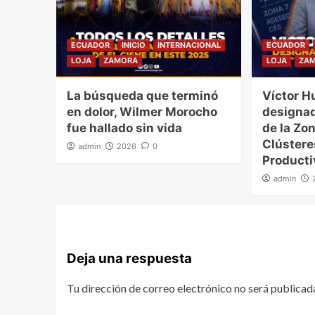
ECUADOR
INICIO
INTERNACIONAL
ECUADOR
LOJA
ZAMORA
LOJA
ZA
La búsqueda que terminó
Víctor H
en dolor, Wilmer Morocho
designad
fue hallado sin vida
de la Zon
Clúster
admin
2026
0
Producti
admin
Deja una respuesta
Tu dirección de correo electrónico no será publicad