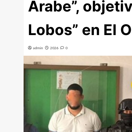
Árabe”, objeti
Lobos” en El O
admin
2026
0