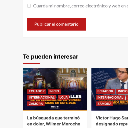
Guarda mi nombre, correo electrónico y web en 
Te pueden interesar
ECUADOR
INICIO
ECUADOR
INICIO
INTERNACIONAL
LOJA
INTERNACIONAL
ZAMORA
ZAMORA
La búsqueda que terminó
Víctor Hugo Sa
en dolor, Wilmer Morocho
designado repr