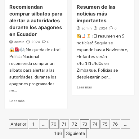
Recomiendan
Resumen de las
comprar silbatos para
noticias más
alertar a autoridades
importantes
durante los apagones
admin
2024
0
en Ecuador
¡El resumen en 5
admin
2024
0
noticias! Sequia se
¡No queda de otra!
expande hasta Noviembre,
Policía Nacional
Elefantes serán
recomienda comprar un
s4cr1f1c4d0s en
silbato para alertar a las
Zimbague, Policías se
autoridades, durante los
desplegarán por...
apagones programados
Leer más
en...
Leer más
Navegación
Anterior
1
…
70
71
72
73
74
75
76
…
166
Siguiente
de