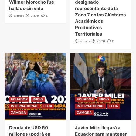
Wilmer Morocho fue
designado
hallado sin vida
representante de la
Zona 7 en los Clústeres
admin
2026
0
Académicos
Productivos
Territoriales
admin
2026
0
ECUADOR
INICIO
ECUADOR
INICIO
INTERNACIONAL
LOJA
INTERNACIONAL
LOJA
ZAMORA
ZAMORA
Deuda de USD 50
Javier Milei llegará a
millones ¿podrá en
Ecuador para mantener