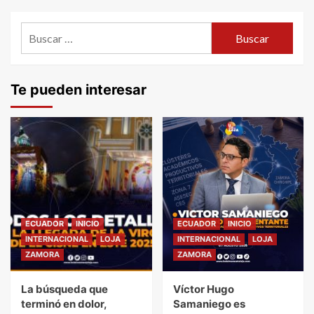
entradas
Buscar:
Te pueden interesar
ECUADOR
INICIO
ECUADOR
INICIO
INTERNACIONAL
LOJA
INTERNACIONAL
LOJA
ZAMORA
ZAMORA
La búsqueda que
Víctor Hugo
terminó en dolor,
Samaniego es