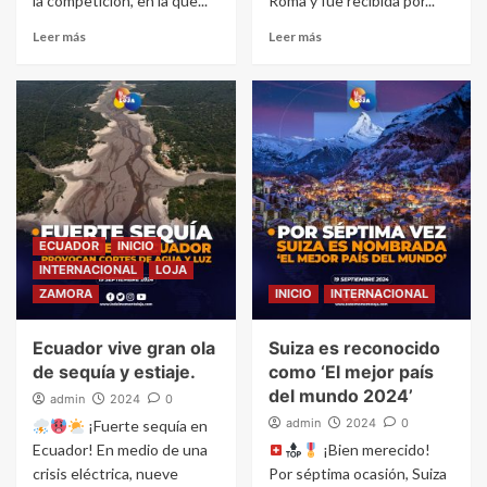
la competición, en la que...
Roma y fue recibida por...
Leer más
Leer más
ECUADOR
INICIO
INTERNACIONAL
LOJA
ZAMORA
INICIO
INTERNACIONAL
Ecuador vive gran ola
Suiza es reconocido
de sequía y estiaje.
como ‘El mejor país
del mundo 2024’
admin
2024
0
admin
2024
0
¡Fuerte sequía en
Ecuador! En medio de una
¡Bien merecido!
crisis eléctrica, nueve
Por séptima ocasión, Suiza