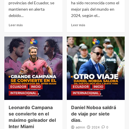
provincias del Ecuador, se
ha sido reconocida como el
mantienen en alerta
mejor país del mundo en
debido...
2024, según el...
Leer más
Leer más
ECUADOR
INICIO
ECUADOR
INICIO
INTERNACIONAL
INTERNACIONAL
Leonardo Campana
Daniel Noboa saldrá
se convierte en el
de viaje por siete
máximo goleador del
días.
Inter Miami
admin
2024
0