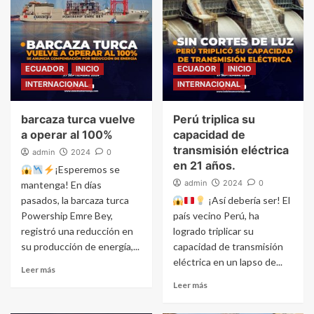
ECUADOR
INICIO
ECUADOR
INICIO
INTERNACIONAL
INTERNACIONAL
barcaza turca vuelve
Perú triplica su
a operar al 100%
capacidad de
transmisión eléctrica
admin
2024
0
en 21 años.
¡Esperemos se
admin
2024
0
mantenga! En días
pasados, la barcaza turca
¡Así debería ser! El
Powership Emre Bey,
país vecino Perú, ha
registró una reducción en
logrado triplicar su
su producción de energía,...
capacidad de transmisión
eléctrica en un lapso de...
Leer más
Leer más