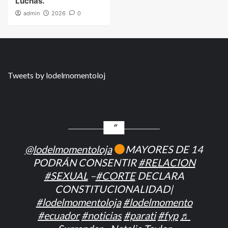
Luchas.
admin
2026
0
Tweets by lodelmomentoloj
@lodelmomentoloja
MAYORES DE 14
PODRÁN CONSENTIR
#RELACION
#SEXUAL
–
#CORTE
DECLARA
CONSTITUCIONALIDAD|
#lodelmomentoloja
#lodelmomento
#ecuador
#noticias
#parati
#fyp
♬