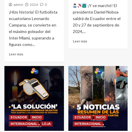
admin
2024
0
¡Y se marchó! El
¡Hizo historia! El futbolista
presidente Daniel Noboa
ecuatoriano Leonardo
saldrá de Ecuador entre el
Campana, se convierte en
20 y 27 de septiembre de
el máximo goleador del
2024,...
Inter Miami, superando a
Leer más
figuras como...
Leer más
ECUADOR
INICIO
ECUADOR
INICIO
INTERNACIONAL
LOJA
INTERNACIONAL