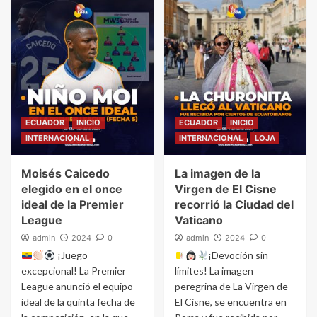
ECUADOR
INICIO
ECUADOR
INICIO
INTERNACIONAL
INTERNACIONAL
LOJA
Moisés Caicedo
La imagen de la
elegido en el once
Virgen de El Cisne
ideal de la Premier
recorrió la Ciudad del
League
Vaticano
admin
2024
0
admin
2024
0
¡Juego
¡Devoción sin
excepcional! La Premier
límites! La imagen
League anunció el equipo
peregrina de La Virgen de
ideal de la quinta fecha de
El Cisne, se encuentra en