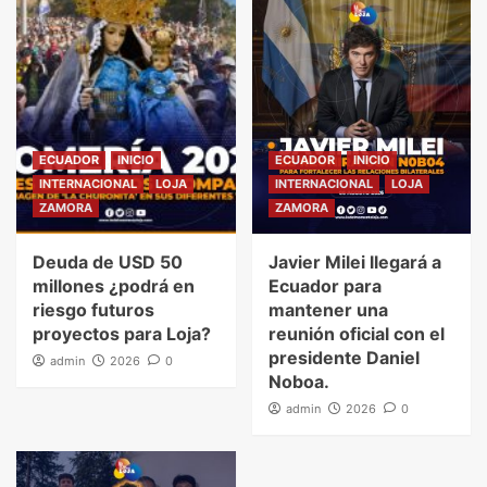
ECUADOR
INICIO
ECUADOR
INICIO
INTERNACIONAL
LOJA
INTERNACIONAL
LOJA
ZAMORA
ZAMORA
Deuda de USD 50
Javier Milei llegará a
millones ¿podrá en
Ecuador para
riesgo futuros
mantener una
proyectos para Loja?
reunión oficial con el
presidente Daniel
admin
2026
0
Noboa.
admin
2026
0