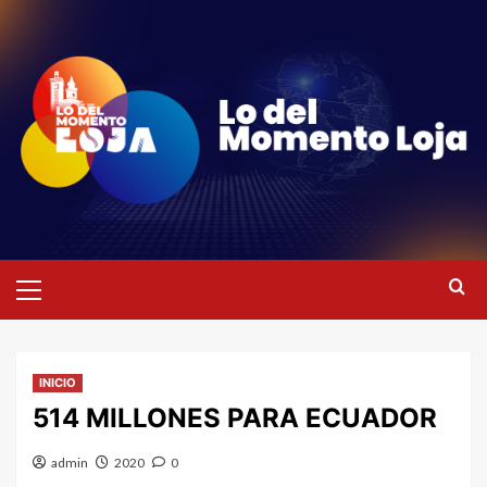
Saltar
al
contenido
Menú
primario
INICIO
514 MILLONES PARA ECUADOR
admin
2020
0