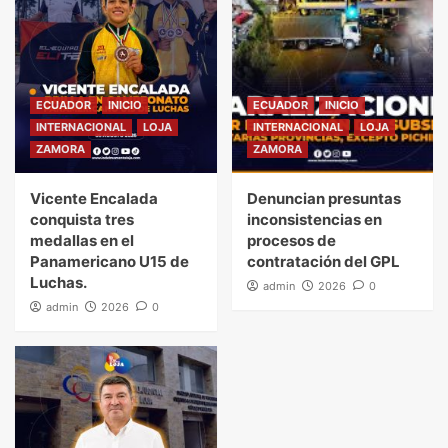
ECUADOR
INICIO
ECUADOR
INICIO
INTERNACIONAL
LOJA
INTERNACIONAL
LOJA
ZAMORA
ZAMORA
Vicente Encalada
Denuncian presuntas
conquista tres
inconsistencias en
medallas en el
procesos de
Panamericano U15 de
contratación del GPL
Luchas.
admin
2026
0
admin
2026
0