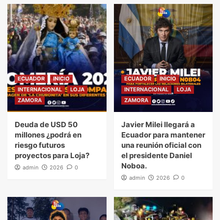
ECUADOR
INICIO
ECUADOR
INICIO
INTERNACIONAL
LOJA
INTERNACIONAL
LOJA
ZAMORA
ZAMORA
Deuda de USD 50
Javier Milei llegará a
millones ¿podrá en
Ecuador para mantener
riesgo futuros
una reunión oficial con
proyectos para Loja?
el presidente Daniel
Noboa.
admin
2026
0
admin
2026
0