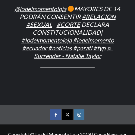
@lodelmomentoloja
MAYORES DE 14
PODRÁN CONSENTIR
#RELACION
#SEXUAL
–
#CORTE
DECLARA
CONSTITUCIONALIDAD|
#lodelmomentoloja
#lodelmomento
#ecuador
#noticias
#parati
#fyp
♬
Surrender - Natalie Taylor
FACEBOOK
TWITTER
INSTAGRAM
Copyright © Lo del Momento Loja 2019
|
CoverNews
por