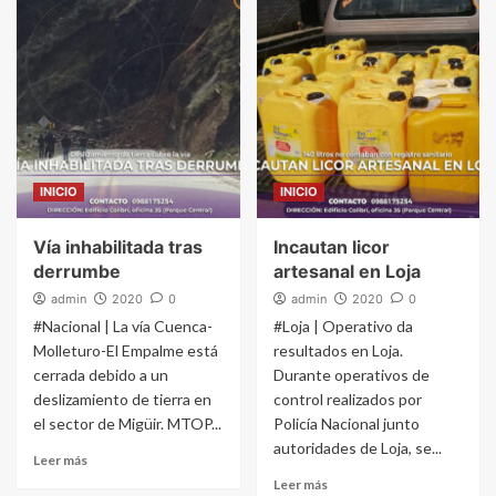
INICIO
INICIO
Vía inhabilitada tras
Incautan licor
derrumbe
artesanal en Loja
admin
2020
0
admin
2020
0
#Nacional | La vía Cuenca-
#Loja | Operativo da
Molleturo-El Empalme está
resultados en Loja.
cerrada debido a un
Durante operativos de
deslizamiento de tierra en
control realizados por
el sector de Migüir. MTOP...
Policía Nacional junto
autoridades de Loja, se...
Leer más
Leer más