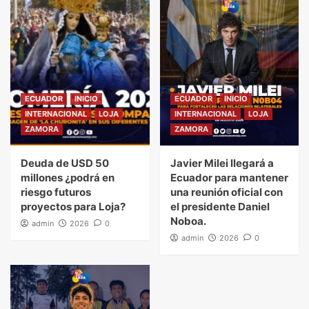
ECUADOR
INICIO
ECUADOR
INICIO
INTERNACIONAL
LOJA
INTERNACIONAL
LOJA
ZAMORA
ZAMORA
Deuda de USD 50
Javier Milei llegará a
millones ¿podrá en
Ecuador para mantener
riesgo futuros
una reunión oficial con
proyectos para Loja?
el presidente Daniel
Noboa.
admin
2026
0
admin
2026
0