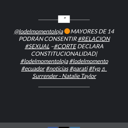
@lodelmomentoloja
MAYORES DE 14
PODRÁN CONSENTIR
#RELACION
#SEXUAL
–
#CORTE
DECLARA
CONSTITUCIONALIDAD|
#lodelmomentoloja
#lodelmomento
#ecuador
#noticias
#parati
#fyp
♬
Surrender - Natalie Taylor