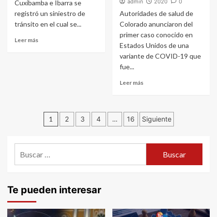
admin
2020
0
Cuxibamba e Ibarra se
registró un siniestro de
Autoridades de salud de
tránsito en el cual se...
Colorado anunciaron del
primer caso conocido en
Leer más
Estados Unidos de una
variante de COVID-19 que
fue...
Leer más
Navegación
1
2
3
4
…
16
Siguiente
de
Buscar:
entradas
Te pueden interesar