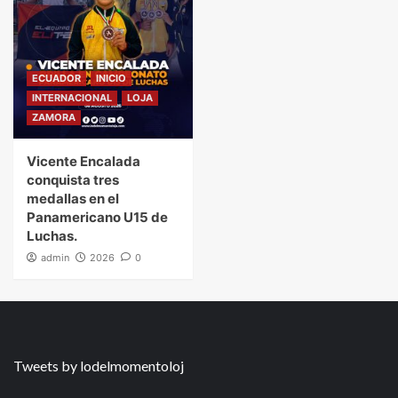
ECUADOR
INICIO
INTERNACIONAL
LOJA
ZAMORA
Vicente Encalada
conquista tres
medallas en el
Panamericano U15 de
Luchas.
admin
2026
0
Tweets by lodelmomentoloj