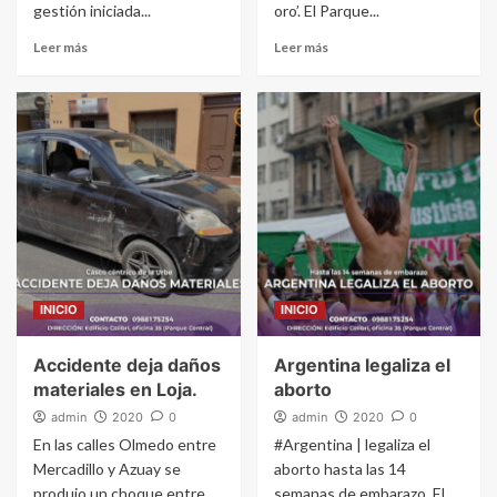
gestión iniciada...
oro’. El Parque...
Leer más
Leer más
INICIO
INICIO
Accidente deja daños
Argentina legaliza el
materiales en Loja.
aborto
admin
2020
0
admin
2020
0
En las calles Olmedo entre
#Argentina | legaliza el
Mercadillo y Azuay se
aborto hasta las 14
produjo un choque entre
semanas de embarazo. El