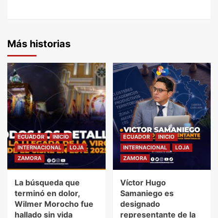
Más historias
ECUADOR
INICIO
ECUADOR
INICIO
INTERNACIONAL
LOJA
INTERNACIONAL
LOJA
ZAMORA
ZAMORA
La búsqueda que
Víctor Hugo
terminó en dolor,
Samaniego es
Wilmer Morocho fue
designado
hallado sin vida
representante de la