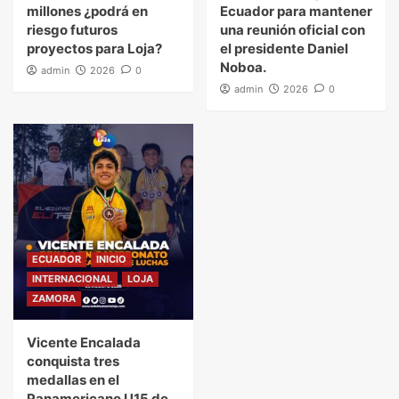
millones ¿podrá en
Ecuador para mantener
riesgo futuros
una reunión oficial con
proyectos para Loja?
el presidente Daniel
Noboa.
admin
2026
0
admin
2026
0
ECUADOR
INICIO
INTERNACIONAL
LOJA
ZAMORA
Vicente Encalada
conquista tres
medallas en el
Panamericano U15 de