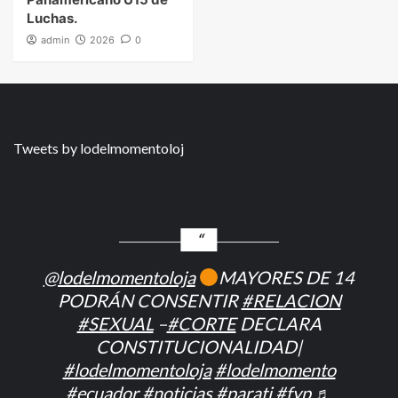
Luchas.
admin
2026
0
Tweets by lodelmomentoloj
@lodelmomentoloja
MAYORES DE 14
PODRÁN CONSENTIR
#RELACION
#SEXUAL
–
#CORTE
DECLARA
CONSTITUCIONALIDAD|
#lodelmomentoloja
#lodelmomento
#ecuador
#noticias
#parati
#fyp
♬