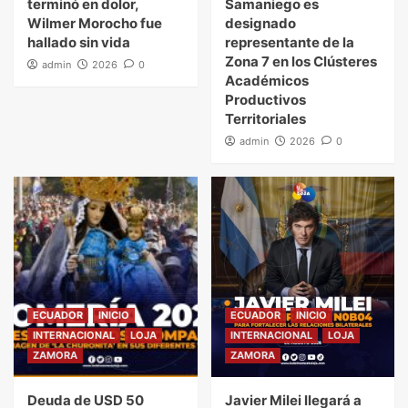
terminó en dolor,
Samaniego es
Wilmer Morocho fue
designado
hallado sin vida
representante de la
Zona 7 en los Clústeres
admin
2026
0
Académicos
Productivos
Territoriales
admin
2026
0
ECUADOR
INICIO
ECUADOR
INICIO
INTERNACIONAL
LOJA
INTERNACIONAL
LOJA
ZAMORA
ZAMORA
Deuda de USD 50
Javier Milei llegará a