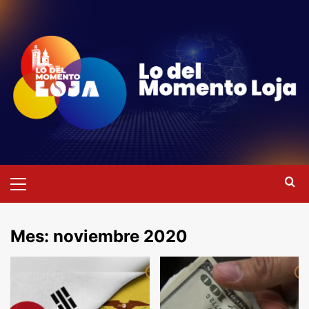
Saltar
al
contenido
Menú
primario
Mes:
noviembre 2020