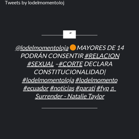
Tweets by lodelmomentoloj
@lodelmomentoloja
MAYORES DE 14
PODRÁN CONSENTIR
#RELACION
#SEXUAL
–
#CORTE
DECLARA
CONSTITUCIONALIDAD|
#lodelmomentoloja
#lodelmomento
#ecuador
#noticias
#parati
#fyp
♬
Surrender - Natalie Taylor