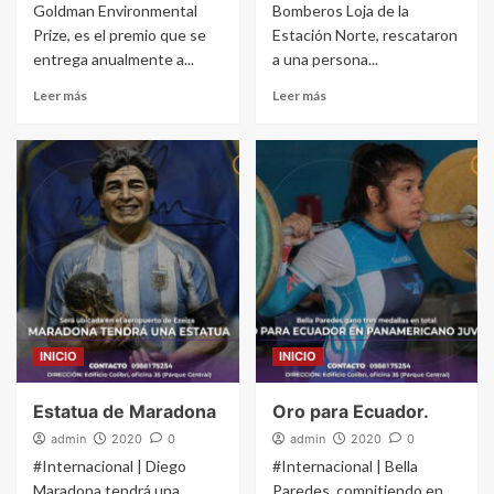
Goldman Environmental
Bomberos Loja de la
Prize, es el premio que se
Estación Norte, rescataron
entrega anualmente a...
a una persona...
Leer más
Leer más
INICIO
INICIO
Estatua de Maradona
Oro para Ecuador.
admin
2020
0
admin
2020
0
#Internacional | Diego
#Internacional | Bella
Maradona tendrá una
Paredes, compitiendo en