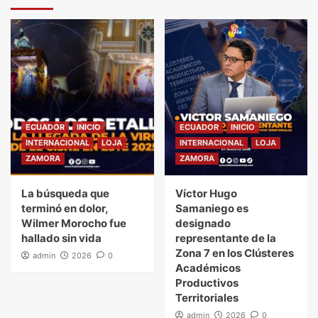
ECUADOR
INICIO
ECUADOR
INICIO
INTERNACIONAL
LOJA
INTERNACIONAL
LOJA
ZAMORA
ZAMORA
La búsqueda que
Víctor Hugo
terminó en dolor,
Samaniego es
Wilmer Morocho fue
designado
hallado sin vida
representante de la
Zona 7 en los Clústeres
admin
2026
0
Académicos
Productivos
Territoriales
admin
2026
0