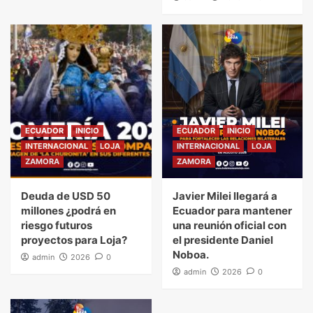
ECUADOR
INICIO
ECUADOR
INICIO
INTERNACIONAL
LOJA
INTERNACIONAL
LOJA
ZAMORA
ZAMORA
Deuda de USD 50
Javier Milei llegará a
millones ¿podrá en
Ecuador para mantener
riesgo futuros
una reunión oficial con
proyectos para Loja?
el presidente Daniel
Noboa.
admin
2026
0
admin
2026
0