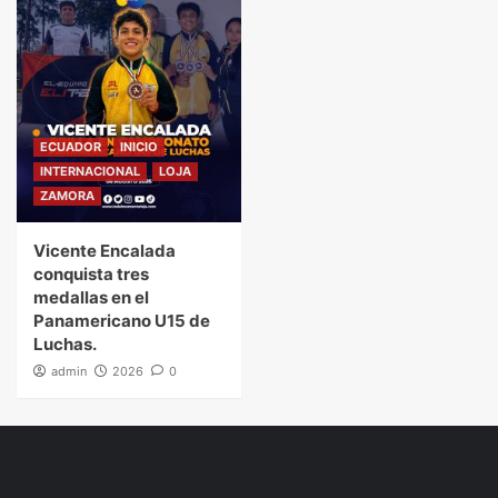
ECUADOR
INICIO
INTERNACIONAL
LOJA
ZAMORA
Vicente Encalada
conquista tres
medallas en el
Panamericano U15 de
Luchas.
admin
2026
0