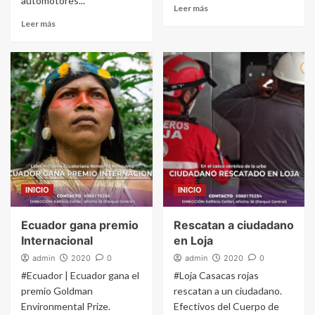
automotores...
Leer más
Leer más
INICIO
INICIO
Ecuador gana premio
Rescatan a ciudadano
Internacional
en Loja
admin
2020
0
admin
2020
0
#Ecuador | Ecuador gana el
#Loja Casacas rojas
premio Goldman
rescatan a un ciudadano.
Environmental Prize.
Efectivos del Cuerpo de