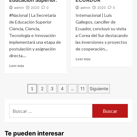
Educación Superior.
ECUADOR
admin
2020
0
admin
2020
0
#Nacional | La Secretaría
Internacional | Luis
de Educación Superior
Gallegos, canciller de
Ciencia, Ciencia,
Ecuador, concluyó su visita
Tecnología e Innovación
a Corea del Sur destacando
implementará una etapa de
las inversiones y proyectos
postulación y asignación
de cooperación...
directa....
Leer más
Leer más
Navegación
1
2
3
4
…
11
Siguiente
de
Buscar:
entradas
Te pueden interesar