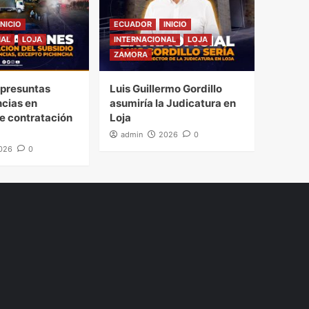
INICIO
ECUADOR
INICIO
NAL
LOJA
INTERNACIONAL
LOJA
ZAMORA
presuntas
Luis Guillermo Gordillo
ncias en
asumiría la Judicatura en
e contratación
Loja
admin
2026
0
026
0