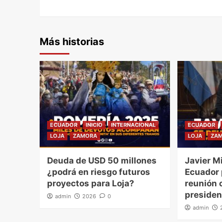
Más historias
ECUADOR
INICIO
INTERNACIONAL
ECUADOR
LOJA
ZAMORA
LOJA
ZA
Deuda de USD 50 millones
Javier Mi
¿podrá en riesgo futuros
Ecuador
proyectos para Loja?
reunión o
presiden
admin
2026
0
admin