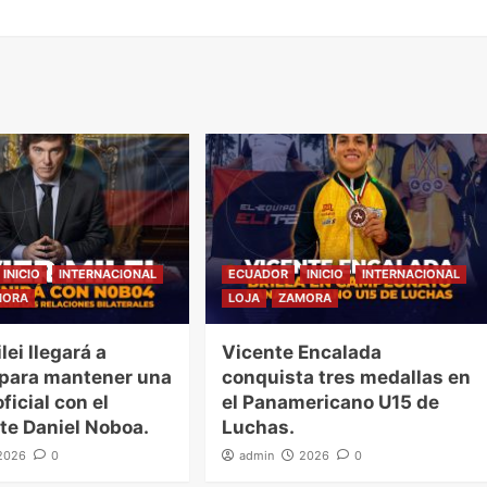
INICIO
INTERNACIONAL
ECUADOR
INICIO
INTERNACIONAL
MORA
LOJA
ZAMORA
lei llegará a
Vicente Encalada
 para mantener una
conquista tres medallas en
ficial con el
el Panamericano U15 de
te Daniel Noboa.
Luchas.
2026
0
admin
2026
0