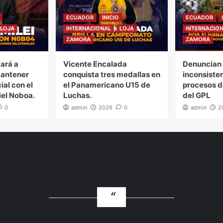
ECUADOR
INICIO
ECUADOR
LOJA
INTERNACIONAL
LOJA
INTERNACIO
ZAMORA
ZAMORA
gará a
Vicente Encalada
Denuncian 
mantener
conquista tres medallas en
inconsiste
ial con el
el Panamericano U15 de
procesos d
iel Noboa.
Luchas.
del GPL
0
admin
2026
0
admin
2