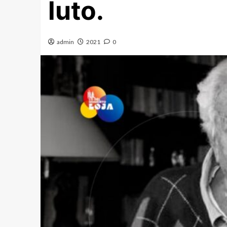
luto.
admin
2021
0