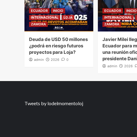
ECUADOR
INICIO
ECUADOR
INICIO
INTERNACIONAL
LOJA
INTERNACIONAL
ZAMORA
ZAMORA
Deuda de USD 50 millones
Javier Milei lle
¿podrá en riesgo futuros
Ecuador para 
proyectos para Loja?
una reunión ofic
presidente Dan
admin
2026
0
admin
2026
Tweets by lodelmomentoloj