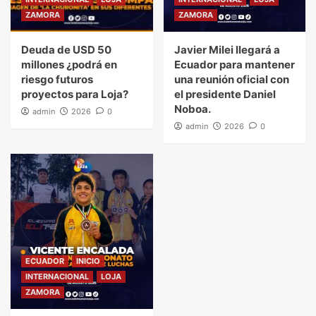
ZAMORA
ZAMORA
Deuda de USD 50
Javier Milei llegará a
millones ¿podrá en
Ecuador para mantener
riesgo futuros
una reunión oficial con
proyectos para Loja?
el presidente Daniel
Noboa.
admin
2026
0
admin
2026
0
ECUADOR
INICIO
INTERNACIONAL
LOJA
ZAMORA