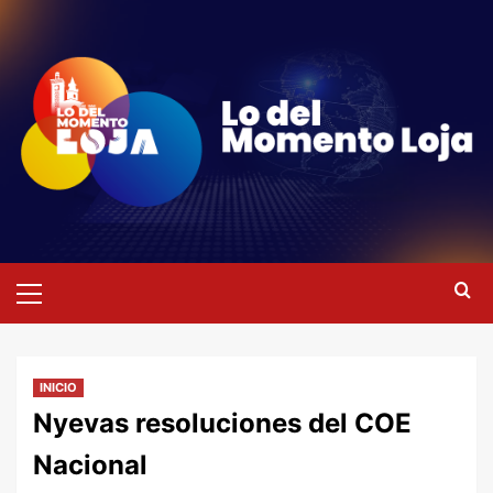
Saltar
al
contenido
Menú
primario
INICIO
Nyevas resoluciones del COE
Nacional