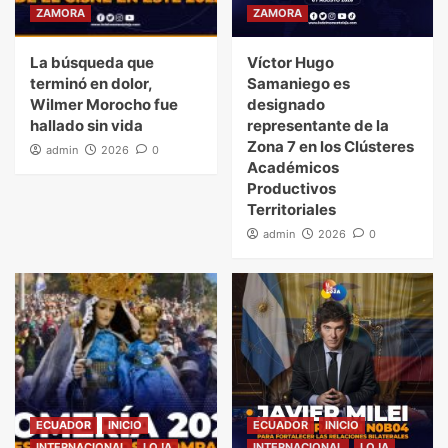
ZAMORA
ZAMORA
La búsqueda que
Víctor Hugo
terminó en dolor,
Samaniego es
Wilmer Morocho fue
designado
hallado sin vida
representante de la
Zona 7 en los Clústeres
admin
2026
0
Académicos
Productivos
Territoriales
admin
2026
0
ECUADOR
INICIO
ECUADOR
INICIO
INTERNACIONAL
LOJA
INTERNACIONAL
LOJA