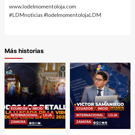
www.lodelmomentoloja.com
#LDMnoticias #lodelmomentolojaLDM
Más historias
ECUADOR
INICIO
ECUADOR
INICIO
INTERNACIONAL
LOJA
INTERNACIONAL
LOJA
ZAMORA
ZAMORA