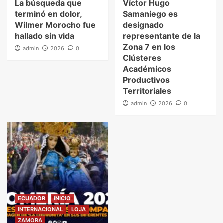
La búsqueda que
Víctor Hugo
terminó en dolor,
Samaniego es
Wilmer Morocho fue
designado
hallado sin vida
representante de la
Zona 7 en los
admin
2026
0
Clústeres
Académicos
Productivos
Territoriales
admin
2026
0
ECUADOR
INICIO
INTERNACIONAL
LOJA
ZAMORA