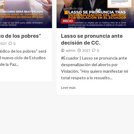
INICIO
co de los pobres”
Lasso se pronuncia ante
decisión de CC.
2021
0
médico de los pobres" será
admin
2021
0
l nuevo ciclo de Estudios
#Ecuador | Lasso se pronuncia ante
de la Paz...
despenalización del aborto por
Violación. “Hoy quiero manifestar mi
total respeto a lo resuelto...
Leer más