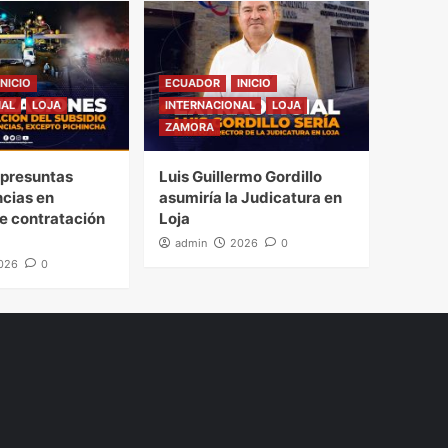
INICIO
ECUADOR
INICIO
NAL
LOJA
INTERNACIONAL
LOJA
ZAMORA
presuntas
Luis Guillermo Gordillo
ncias en
asumiría la Judicatura en
e contratación
Loja
admin
2026
0
026
0