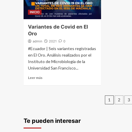
INICIO
Variantes de Covid en El
Oro
admin
2021
0
#Ecuador | Seis variantes registradas
en El Oro. Análisis realizados por el
Instituto de Microbiología de la
Universidad San Francisco...
Leer más
Navega
1
2
3
de
Te pueden interesar
entrada