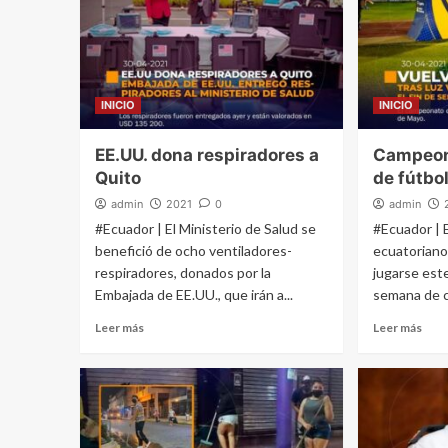
INICIO
INICIO
EE.UU. dona respiradores a
Campeon
Quito
de fútbo
admin
2021
0
admin
#Ecuador | El Ministerio de Salud se
#Ecuador | 
benefició de ocho ventiladores-
ecuatoriano
respiradores, donados por la
jugarse est
Embajada de EE.UU., que irán a...
semana de c
Leer más
Leer más