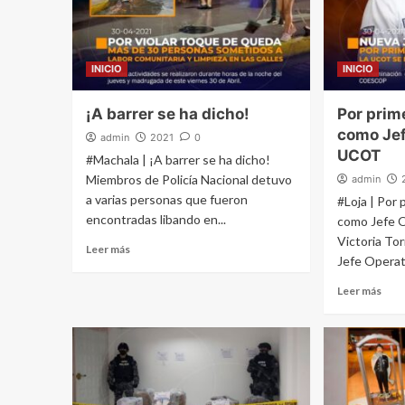
INICIO
INICIO
¡A barrer se ha dicho!
Por prim
como Jef
admin
2021
0
UCOT
#Machala | ¡A barrer se ha dicho!
Miembros de Policía Nacional detuvo
admin
a varias personas que fueron
#Loja | Por 
encontradas libando en...
como Jefe O
Victoria To
Leer más
Jefe Operati
Leer más