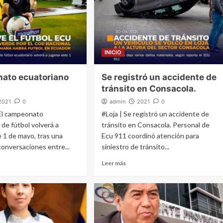
INICIO
ato ecuatoriano
Se registró un accidente de
l
tránsito en Consacola.
2021
0
admin
2021
0
El campeonato
#Loja | Se registró un accidente de
 de fútbol volverá a
tránsito en Consacola. Personal de
e 1 de mayo, tras una
Ecu 911 coordinó atención para
onversaciones entre...
siniestro de tránsito...
Leer más