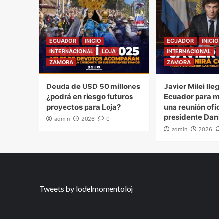
ECUADOR
INICIO
ECUADOR
INICIO
INTERNACIONAL
LOJA
INTERNACIONAL
ZAMORA
ZAMORA
Deuda de USD 50 millones
Javier Milei lle
¿podrá en riesgo futuros
Ecuador para 
proyectos para Loja?
una reunión ofic
presidente Dan
admin
2026
0
admin
2026
Tweets by lodelmomentoloj