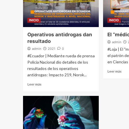
INICIO
INICIO
Operativos antidrogas dan
El “médi
resultado
admin
admin
2021
0
#Loja | El "
el patrón de
#Ecuador | Mediante rueda de prensa
en Ciencias 
Policía Nacional dio detalles de los
resultados de los operativos
Leer más
antidrogas: Impacto 219, Norok...
Leer más