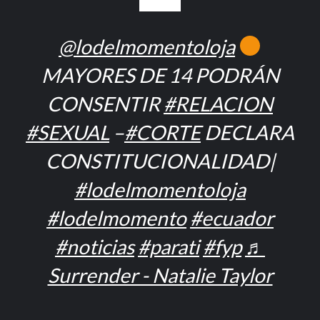
@lodelmomentoloja
MAYORES DE 14 PODRÁN
CONSENTIR
#RELACION
#SEXUAL
–
#CORTE
DECLARA
CONSTITUCIONALIDAD|
#lodelmomentoloja
#lodelmomento
#ecuador
#noticias
#parati
#fyp
♬
Surrender - Natalie Taylor