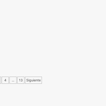
ción
4
…
13
Siguiente
s