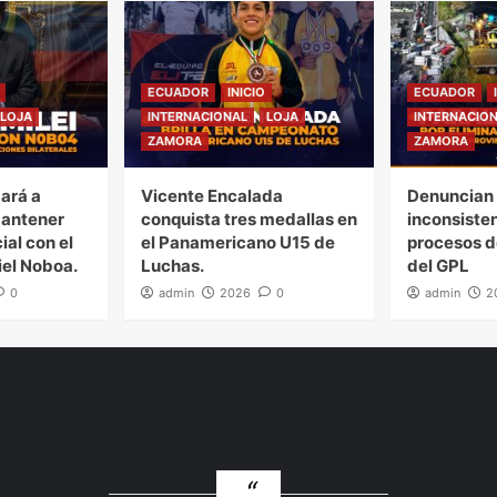
ECUADOR
INICIO
ECUADOR
LOJA
INTERNACIONAL
LOJA
INTERNACIO
ZAMORA
ZAMORA
gará a
Vicente Encalada
Denuncian 
mantener
conquista tres medallas en
inconsiste
ial con el
el Panamericano U15 de
procesos d
iel Noboa.
Luchas.
del GPL
0
admin
2026
0
admin
2