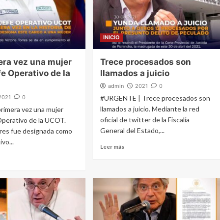
INICIO
era vez una mujer
Trece procesados son
e Operativo de la
llamados a juicio
admin
2021
0
2021
0
#URGENTE | Trece procesados son
llamados a juicio. Mediante la red
primera vez una mujer
oficial de twitter de la Fiscalía
perativo de la UCOT.
General del Estado,...
rres fue designada como
vo...
Leer más