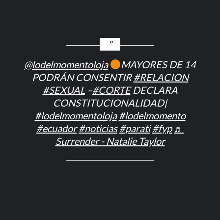
@lodelmomentoloja
MAYORES DE 14
PODRÁN CONSENTIR
#RELACION
#SEXUAL
–
#CORTE
DECLARA
CONSTITUCIONALIDAD|
#lodelmomentoloja
#lodelmomento
#ecuador
#noticias
#parati
#fyp
♬
Surrender - Natalie Taylor