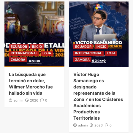
ECUADOR
INICIO
ECUADOR
INICIO
INTERNACIONAL
LOJA
INTERNACIONAL
LOJA
ZAMORA
ZAMORA
La búsqueda que
Víctor Hugo
terminó en dolor,
Samaniego es
Wilmer Morocho fue
designado
hallado sin vida
representante de la
Zona 7 en los Clústeres
admin
2026
0
Académicos
Productivos
Territoriales
admin
2026
0