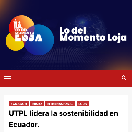
Saltar
al
contenido
Menú
primario
ECUADOR
INICIO
INTERNACIONAL
LOJA
UTPL lidera la sostenibilidad en
Ecuador.