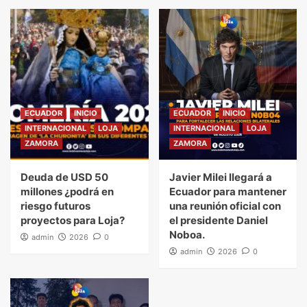
ECUADOR
INICIO
ECUADOR
INICIO
INTERNACIONAL
LOJA
INTERNACIONAL
LOJA
ZAMORA
ZAMORA
Deuda de USD 50
Javier Milei llegará a
millones ¿podrá en
Ecuador para mantener
riesgo futuros
una reunión oficial con
proyectos para Loja?
el presidente Daniel
Noboa.
admin
2026
0
admin
2026
0