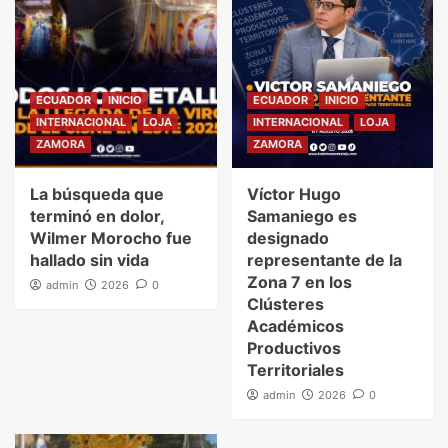
ECUADOR
INICIO
ECUADOR
INICIO
INTERNACIONAL
LOJA
INTERNACIONAL
LOJA
ZAMORA
ZAMORA
La búsqueda que
Víctor Hugo
terminó en dolor,
Samaniego es
Wilmer Morocho fue
designado
hallado sin vida
representante de la
Zona 7 en los
admin
2026
0
Clústeres
Académicos
Productivos
Territoriales
admin
2026
0