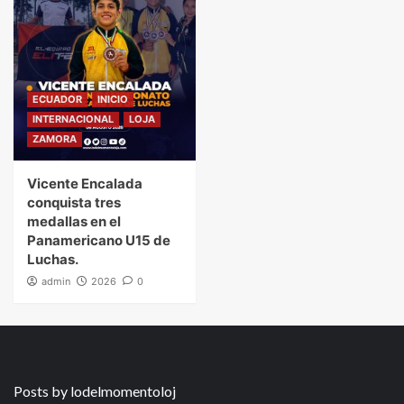
ECUADOR
INICIO
INTERNACIONAL
LOJA
ZAMORA
Vicente Encalada
conquista tres
medallas en el
Panamericano U15 de
Luchas.
admin
2026
0
Posts by lodelmomentoloj