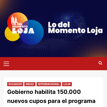
Saltar
al
contenido
Menú
primario
ECUADOR
INICIO
INTERNACIONAL
LOJA
Gobierno habilita 150.000
nuevos cupos para el programa