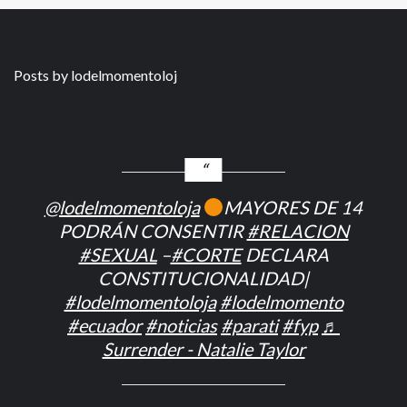
Posts by lodelmomentoloj
@lodelmomentoloja
MAYORES DE 14
PODRÁN CONSENTIR
#RELACION
#SEXUAL
–
#CORTE
DECLARA
CONSTITUCIONALIDAD|
#lodelmomentoloja
#lodelmomento
#ecuador
#noticias
#parati
#fyp
♬
Surrender - Natalie Taylor