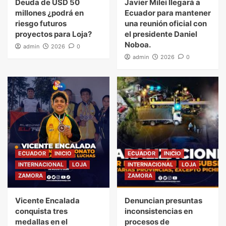
Deuda de USD 50
Javier Milei llegará a
millones ¿podrá en
Ecuador para mantener
riesgo futuros
una reunión oficial con
proyectos para Loja?
el presidente Daniel
Noboa.
admin
2026
0
admin
2026
0
ECUADOR
INICIO
ECUADOR
INICIO
INTERNACIONAL
LOJA
INTERNACIONAL
LOJA
ZAMORA
ZAMORA
Vicente Encalada
Denuncian presuntas
conquista tres
inconsistencias en
medallas en el
procesos de