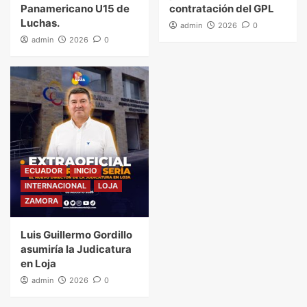
Panamericano U15 de
contratación del GPL
Luchas.
admin
2026
0
admin
2026
0
ECUADOR
INICIO
INTERNACIONAL
LOJA
ZAMORA
Luis Guillermo Gordillo
asumiría la Judicatura
en Loja
admin
2026
0