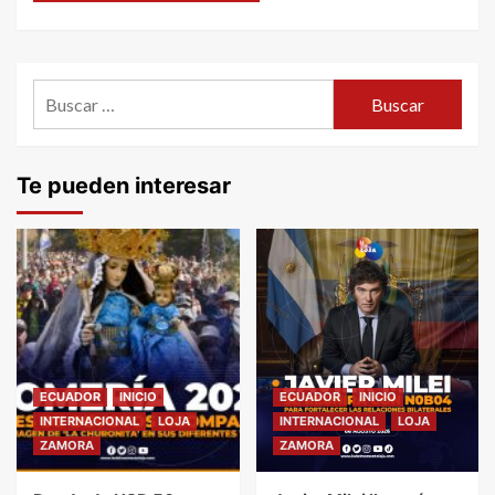
Buscar:
Te pueden interesar
ECUADOR
INICIO
ECUADOR
INICIO
INTERNACIONAL
LOJA
INTERNACIONAL
LOJA
ZAMORA
ZAMORA