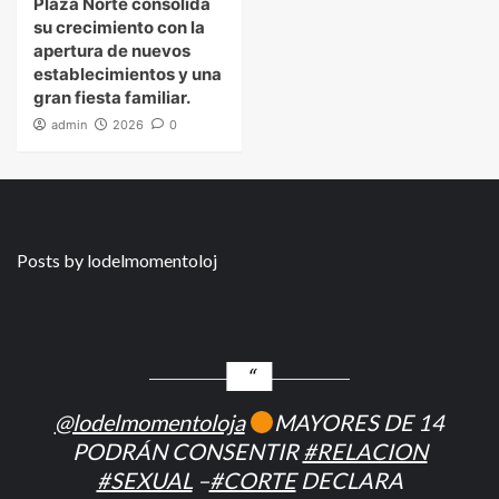
Plaza Norte consolida
su crecimiento con la
apertura de nuevos
establecimientos y una
gran fiesta familiar.
admin
2026
0
Posts by lodelmomentoloj
@lodelmomentoloja
MAYORES DE 14
PODRÁN CONSENTIR
#RELACION
#SEXUAL
–
#CORTE
DECLARA