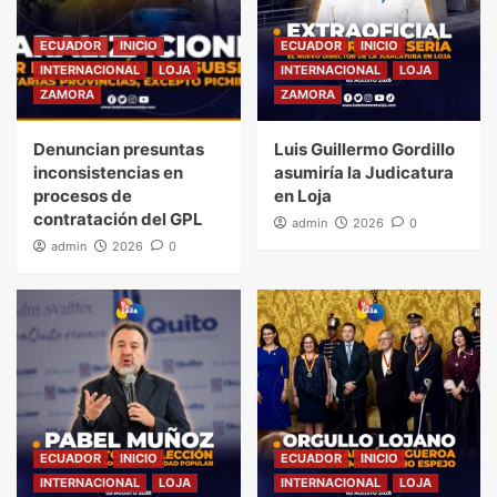
ECUADOR
INICIO
ECUADOR
INICIO
INTERNACIONAL
LOJA
INTERNACIONAL
LOJA
ZAMORA
ZAMORA
Denuncian presuntas
Luis Guillermo Gordillo
inconsistencias en
asumiría la Judicatura
procesos de
en Loja
contratación del GPL
admin
2026
0
admin
2026
0
ECUADOR
INICIO
ECUADOR
INICIO
INTERNACIONAL
LOJA
INTERNACIONAL
LOJA