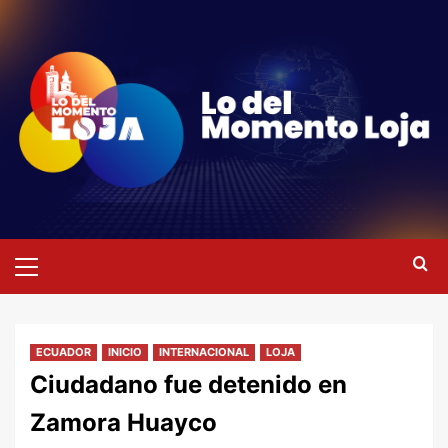
Saltar
al
contenido
Menú
primario
ECUADOR
INICIO
INTERNACIONAL
LOJA
Ciudadano fue detenido en
Zamora Huayco