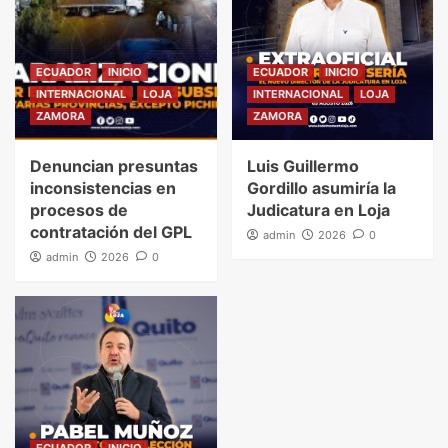
ECUADOR
INICIO
ECUADOR
INICIO
INTERNACIONAL
LOJA
INTERNACIONAL
LOJA
ZAMORA
ZAMORA
Denuncian presuntas
Luis Guillermo
inconsistencias en
Gordillo asumiría la
procesos de
Judicatura en Loja
contratación del GPL
admin
2026
0
admin
2026
0