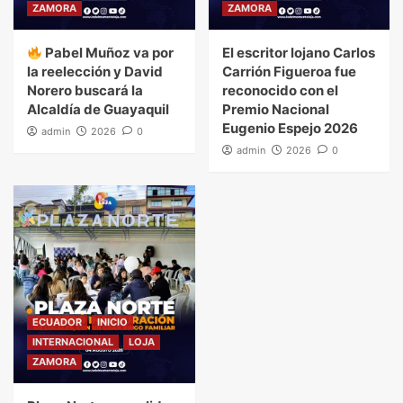
ZAMORA
ZAMORA
Pabel Muñoz va por
El escritor lojano Carlos
la reelección y David
Carrión Figueroa fue
Norero buscará la
reconocido con el
Alcaldía de Guayaquil
Premio Nacional
Eugenio Espejo 2026
admin
2026
0
admin
2026
0
ECUADOR
INICIO
INTERNACIONAL
LOJA
ZAMORA