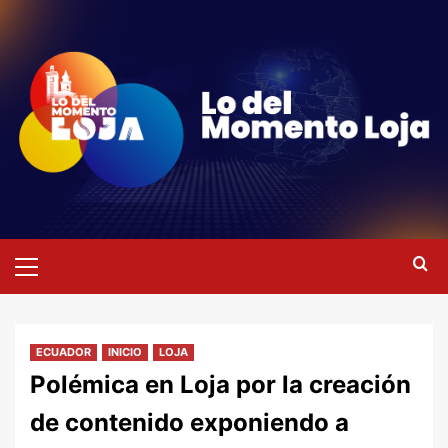
Saltar
al
contenido
Menú
primario
ECUADOR
INICIO
LOJA
Polémica en Loja por la creación
de contenido exponiendo a