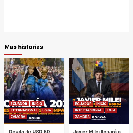
Más historias
ECUADOR
INICIO
ECUADOR
INICIO
INTERNACIONAL
LOJA
INTERNACIONAL
LOJA
ZAMORA
ZAMORA
Deuda de USD 50
Javier Milei llegará a