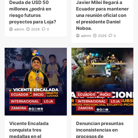
Deuda de USD 50
Javier Milei llegará a
millones ¿podrá en
Ecuador para mantener
riesgo futuros
una reunión oficial con
proyectos para Loja?
el presidente Daniel
Noboa.
admin
2026
0
admin
2026
0
ECUADOR
INICIO
ECUADOR
INICIO
INTERNACIONAL
LOJA
INTERNACIONAL
LOJA
ZAMORA
ZAMORA
Vicente Encalada
Denuncian presuntas
conquista tres
inconsistencias en
medallas en el
procesos de