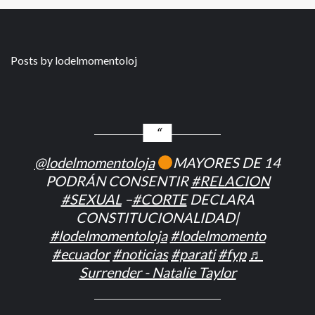
Posts by lodelmomentoloj
@lodelmomentoloja
MAYORES DE 14
PODRÁN CONSENTIR
#RELACION
#SEXUAL
–
#CORTE
DECLARA
CONSTITUCIONALIDAD|
#lodelmomentoloja
#lodelmomento
#ecuador
#noticias
#parati
#fyp
♬
Surrender - Natalie Taylor