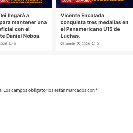
MORA
LOJA
ZAMORA
lei llegará a
Vicente Encalada
 para mantener una
conquista tres medallas en
ficial con el
el Panamericano U15 de
te Daniel Noboa.
Luchas.
2026
0
admin
2026
0
a.
Los campos obligatorios están marcados con
*