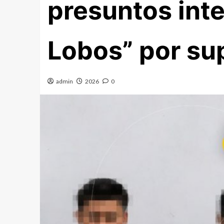
presuntos int
Lobos” por su
admin
2026
0