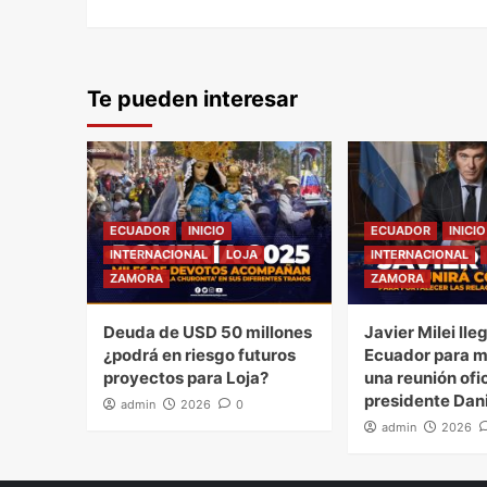
Te pueden interesar
ECUADOR
INICIO
ECUADOR
INICIO
INTERNACIONAL
LOJA
INTERNACIONAL
ZAMORA
ZAMORA
Deuda de USD 50 millones
Javier Milei lle
¿podrá en riesgo futuros
Ecuador para 
proyectos para Loja?
una reunión ofic
presidente Dan
admin
2026
0
admin
2026