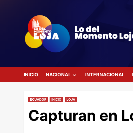
Saltar
al
contenido
INICIO
NACIONAL
INTERNACIONAL
ECUADOR
INICIO
LOJA
Capturan en Lo