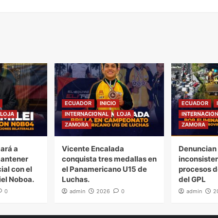
ECUADOR
INICIO
ECUADOR
LOJA
INTERNACIONAL
LOJA
INTERNACIO
ZAMORA
ZAMORA
gará a
Vicente Encalada
Denuncian 
mantener
conquista tres medallas en
inconsiste
ial con el
el Panamericano U15 de
procesos d
iel Noboa.
Luchas.
del GPL
0
admin
2026
0
admin
2