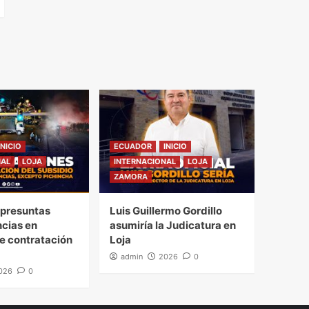
INICIO
ECUADOR
INICIO
NAL
LOJA
INTERNACIONAL
LOJA
ZAMORA
presuntas
Luis Guillermo Gordillo
ncias en
asumiría la Judicatura en
e contratación
Loja
admin
2026
0
026
0