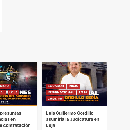
INICIO
ECUADOR
INICIO
NAL
LOJA
INTERNACIONAL
LOJA
ZAMORA
presuntas
Luis Guillermo Gordillo
ncias en
asumiría la Judicatura en
e contratación
Loja