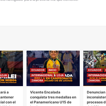
ECUADOR
INICIO
ECUADOR
LOJA
INTERNACIONAL
LOJA
INTERNACIO
ZAMORA
ZAMORA
gará a
Vicente Encalada
Denuncian 
mantener
conquista tres medallas en
inconsiste
ial con el
el Panamericano U15 de
procesos d