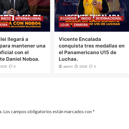
INICIO
INTERNACIONAL
ECUADOR
INICIO
INTERNACIONAL
MORA
LOJA
ZAMORA
lei llegará a
Vicente Encalada
 para mantener una
conquista tres medallas en
ficial con el
el Panamericano U15 de
te Daniel Noboa.
Luchas.
2026
0
admin
2026
0
a.
Los campos obligatorios están marcados con
*