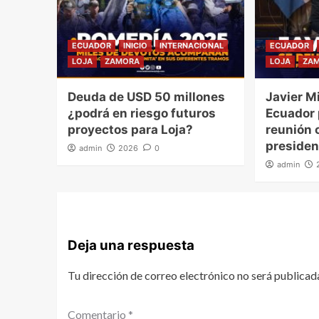
ECUADOR
INICIO
INTERNACIONAL
ECUADOR
LOJA
ZAMORA
LOJA
ZA
Deuda de USD 50 millones
Javier Mi
¿podrá en riesgo futuros
Ecuador
proyectos para Loja?
reunión o
presiden
admin
2026
0
admin
Deja una respuesta
Tu dirección de correo electrónico no será publicad
Comentario
*