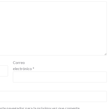
Correo
electrónico
*
este navegador para la próxima vez que comente.