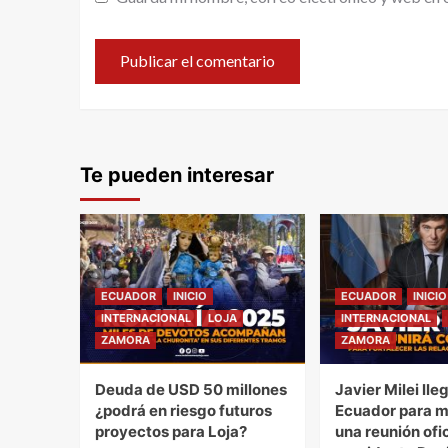
Te pueden interesar
ECUADOR
INICIO
ECUADOR
INICIO
INTERNACIONAL
LOJA
INTERNACIONAL
ZAMORA
ZAMORA
Deuda de USD 50 millones
Javier Milei lle
¿podrá en riesgo futuros
Ecuador para 
proyectos para Loja?
una reunión ofic