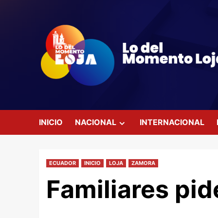
Saltar
al
contenido
INICIO
NACIONAL
INTERNACIONAL
ECUADOR
INICIO
LOJA
ZAMORA
Familiares pi