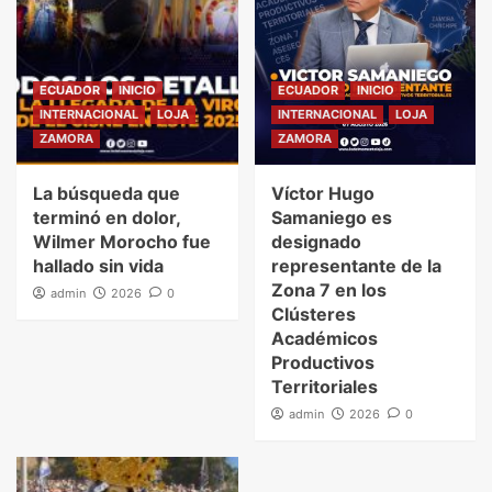
ECUADOR
INICIO
ECUADOR
INICIO
INTERNACIONAL
LOJA
INTERNACIONAL
LOJA
ZAMORA
ZAMORA
La búsqueda que
Víctor Hugo
terminó en dolor,
Samaniego es
Wilmer Morocho fue
designado
hallado sin vida
representante de la
Zona 7 en los
admin
2026
0
Clústeres
Académicos
Productivos
Territoriales
admin
2026
0