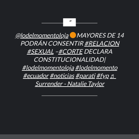
@lodelmomentoloja
MAYORES DE 14
PODRÁN CONSENTIR
#RELACION
#SEXUAL
–
#CORTE
DECLARA
CONSTITUCIONALIDAD|
#lodelmomentoloja
#lodelmomento
#ecuador
#noticias
#parati
#fyp
♬
Surrender - Natalie Taylor