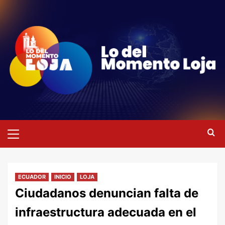
Saltar
al
contenido
Menú
primario
ECUADOR
INICIO
LOJA
Ciudadanos denuncian falta de
infraestructura adecuada en el