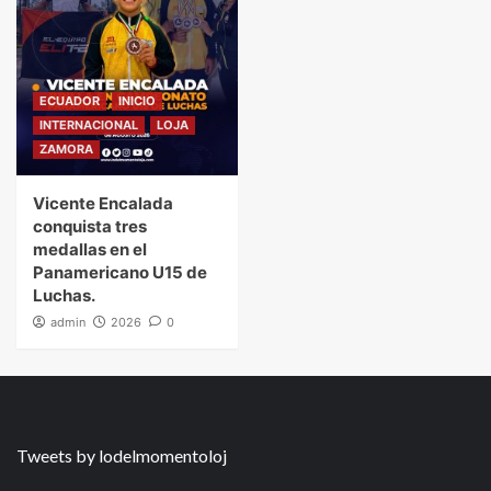
ECUADOR
INICIO
INTERNACIONAL
LOJA
ZAMORA
Vicente Encalada
conquista tres
medallas en el
Panamericano U15 de
Luchas.
admin
2026
0
Tweets by lodelmomentoloj