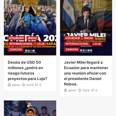
ECUADOR
INICIO
ECUADOR
INICIO
INTERNACIONAL
LOJA
INTERNACIONAL
LOJA
ZAMORA
ZAMORA
Deuda de USD 50
Javier Milei llegará a
millones ¿podrá en
Ecuador para mantener
riesgo futuros
una reunión oficial con
proyectos para Loja?
el presidente Daniel
Noboa.
admin
2026
0
admin
2026
0