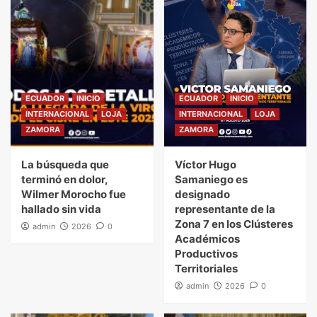
ECUADOR
INICIO
ECUADOR
INICIO
INTERNACIONAL
LOJA
INTERNACIONAL
LOJA
ZAMORA
ZAMORA
La búsqueda que
Víctor Hugo
terminó en dolor,
Samaniego es
Wilmer Morocho fue
designado
hallado sin vida
representante de la
Zona 7 en los Clústeres
admin
2026
0
Académicos
Productivos
Territoriales
admin
2026
0