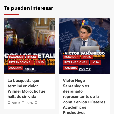
Te pueden interesar
ECUADOR
INICIO
ECUADOR
INICIO
INTERNACIONAL
LOJA
INTERNACIONAL
LOJA
ZAMORA
ZAMORA
La búsqueda que
Víctor Hugo
terminó en dolor,
Samaniego es
Wilmer Morocho fue
designado
hallado sin vida
representante de la
Zona 7 en los Clústeres
admin
2026
0
Académicos
Productivos