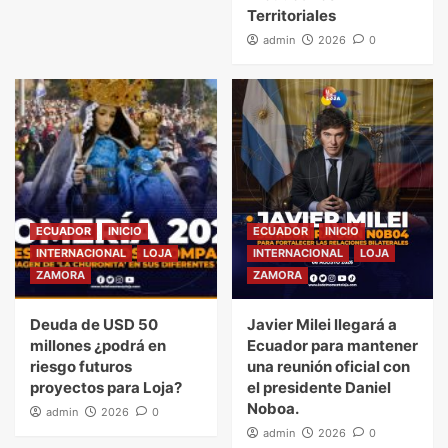
Territoriales
admin
2026
0
ECUADOR
INICIO
ECUADOR
INICIO
INTERNACIONAL
LOJA
INTERNACIONAL
LOJA
ZAMORA
ZAMORA
Deuda de USD 50
Javier Milei llegará a
millones ¿podrá en
Ecuador para mantener
riesgo futuros
una reunión oficial con
proyectos para Loja?
el presidente Daniel
Noboa.
admin
2026
0
admin
2026
0