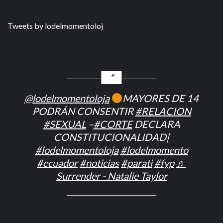
Tweets by lodelmomentoloj
@lodelmomentoloja
MAYORES DE 14
PODRÁN CONSENTIR
#RELACION
#SEXUAL
–
#CORTE
DECLARA
CONSTITUCIONALIDAD|
#lodelmomentoloja
#lodelmomento
#ecuador
#noticias
#parati
#fyp
♬
Surrender - Natalie Taylor