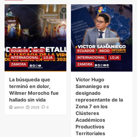
ECUADOR
INICIO
ECUADOR
INICIO
INTERNACIONAL
LOJA
INTERNACIONAL
LOJA
ZAMORA
ZAMORA
La búsqueda que
Víctor Hugo
terminó en dolor,
Samaniego es
Wilmer Morocho fue
designado
hallado sin vida
representante de la
Zona 7 en los
admin
2026
0
Clústeres
Académicos
Productivos
Territoriales