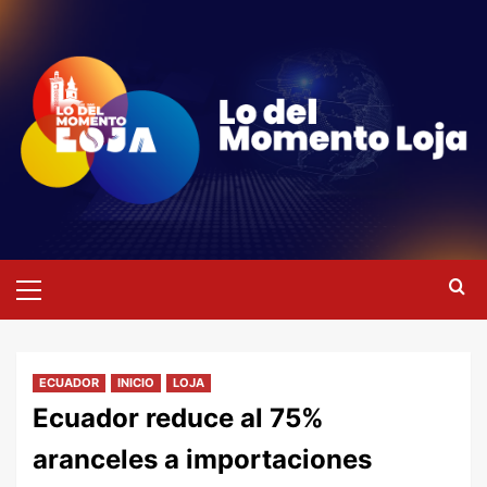
Saltar
al
contenido
Menú
primario
ECUADOR
INICIO
LOJA
Ecuador reduce al 75%
aranceles a importaciones