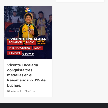
ECUADOR
INICIO
INTERNACIONAL
LOJA
ZAMORA
Vicente Encalada
conquista tres
medallas en el
Panamericano U15 de
Luchas.
admin
2026
0