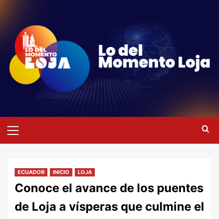
Saltar
al
contenido
Menú
primario
ECUADOR
INICIO
LOJA
Conoce el avance de los puentes
de Loja a vísperas que culmine el