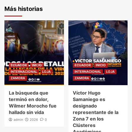
Más historias
ECUADOR
INICIO
ECUADOR
INICIO
INTERNACIONAL
LOJA
INTERNACIONAL
LOJA
ZAMORA
ZAMORA
La búsqueda que
Víctor Hugo
terminó en dolor,
Samaniego es
Wilmer Morocho fue
designado
hallado sin vida
representante de la
Zona 7 en los
admin
2026
0
Clústeres
Académicos