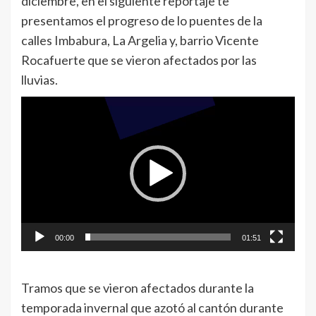
diciembre, en el siguiente reportaje te
presentamos el progreso de lo puentes de la
calles Imbabura, La Argelia y, barrio Vicente
Rocafuerte que se vieron afectados por las
lluvias.
Reproductor
de
vídeo
00:00
01:51
Tramos que se vieron afectados durante la
temporada invernal que azotó al cantón durante