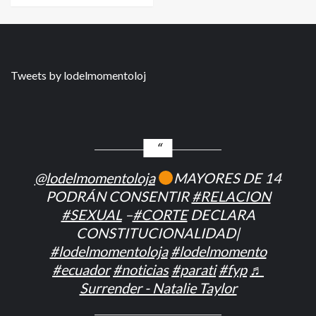
Tweets by lodelmomentoloj
@lodelmomentoloja
MAYORES DE 14
PODRÁN CONSENTIR
#RELACION
#SEXUAL
–
#CORTE
DECLARA
CONSTITUCIONALIDAD|
#lodelmomentoloja
#lodelmomento
#ecuador
#noticias
#parati
#fyp
♬
Surrender - Natalie Taylor