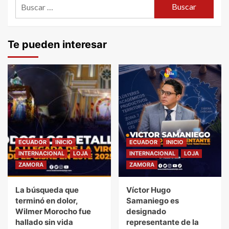
Buscar:
Te pueden interesar
ECUADOR
INICIO
ECUADOR
INICIO
INTERNACIONAL
LOJA
INTERNACIONAL
LOJA
ZAMORA
ZAMORA
La búsqueda que
Víctor Hugo
terminó en dolor,
Samaniego es
Wilmer Morocho fue
designado
hallado sin vida
representante de la