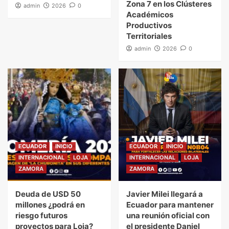
Zona 7 en los Clústeres
admin
2026
0
Académicos
Productivos
Territoriales
admin
2026
0
ECUADOR
INICIO
ECUADOR
INICIO
INTERNACIONAL
LOJA
INTERNACIONAL
LOJA
ZAMORA
ZAMORA
Deuda de USD 50
Javier Milei llegará a
millones ¿podrá en
Ecuador para mantener
riesgo futuros
una reunión oficial con
proyectos para Loja?
el presidente Daniel