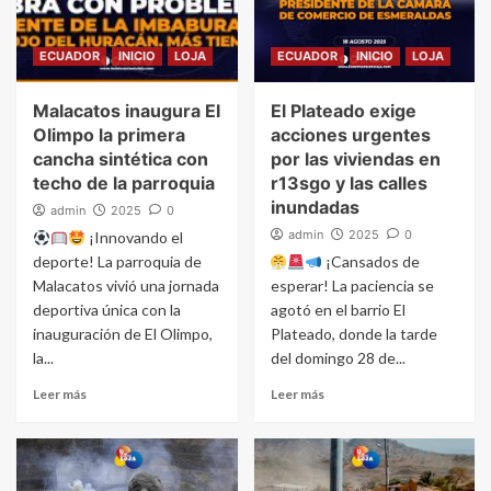
ECUADOR
INICIO
LOJA
ECUADOR
INICIO
LOJA
Malacatos inaugura El
El Plateado exige
Olimpo la primera
acciones urgentes
cancha sintética con
por las viviendas en
techo de la parroquia
r13sgo y las calles
inundadas
admin
2025
0
admin
2025
0
¡Innovando el
deporte! La parroquia de
¡Cansados de
Malacatos vivió una jornada
esperar! La paciencia se
deportiva única con la
agotó en el barrio El
inauguración de El Olimpo,
Plateado, donde la tarde
la...
del domingo 28 de...
Leer más
Leer más