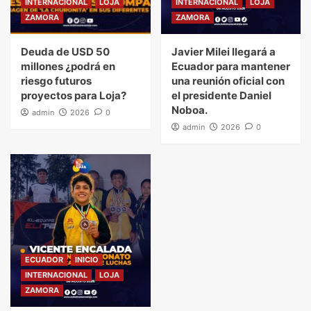
INTERNACIONAL
LOJA
INTERNACIONAL
LOJA
ZAMORA
ZAMORA
Deuda de USD 50
Javier Milei llegará a
millones ¿podrá en
Ecuador para mantener
riesgo futuros
una reunión oficial con
proyectos para Loja?
el presidente Daniel
Noboa.
admin
2026
0
admin
2026
0
ECUADOR
INICIO
INTERNACIONAL
LOJA
ZAMORA