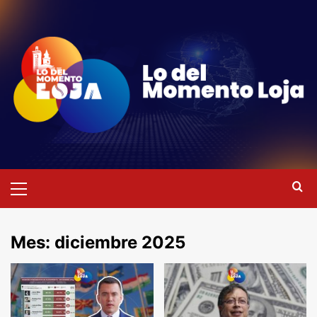
Saltar
al
contenido
Menú
primario
Mes:
diciembre 2025