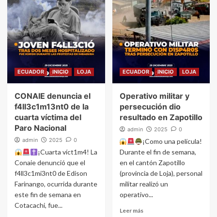
ECUADOR
INICIO
LOJA
ECUADOR
INICIO
LOJA
CONAIE denuncia el
Operativo militar y
f4ll3c1m13nt0 de la
persecución dio
cuarta víctima del
resultado en Zapotillo
Paro Nacional
admin
2025
0
admin
2025
0
¡Como una película!
¡Cuarta víct1m4! La
Durante el fin de semana,
Conaie denunció que el
en el cantón Zapotillo
f4ll3c1mi3nt0 de Edison
(provincia de Loja), personal
Farinango, ocurrida durante
militar realizó un
este fin de semana en
operativo...
Cotacachi, fue...
Leer más