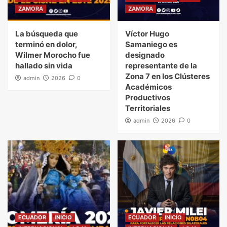
ZAMORA
ZAMORA
La búsqueda que
Víctor Hugo
terminó en dolor,
Samaniego es
Wilmer Morocho fue
designado
hallado sin vida
representante de la
Zona 7 en los Clústeres
admin
2026
0
Académicos
Productivos
Territoriales
admin
2026
0
ECUADOR
INICIO
ECUADOR
INICIO