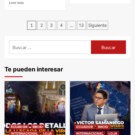
Leer más
Navegación
1
2
3
4
…
13
Siguiente
de
Buscar:
entradas
Te pueden interesar
ECUADOR
INICIO
ECUADOR
INICIO
INTERNACIONAL
LOJA
INTERNACIONAL
LOJA