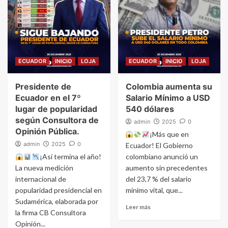
ECUADOR
INICIO
LOJA
ECUADOR
INICIO
LOJA
Presidente de
Colombia aumenta su
Ecuador en el 7º
Salario Mínimo a USD
lugar de popularidad
540 dólares
según Consultora de
admin
2025
0
Opinión Pública.
¡Más que en
admin
2025
0
Ecuador! El Gobierno
¡Así termina el año!
colombiano anunció un
La nueva medición
aumento sin precedentes
internacional de
del 23,7 % del salario
popularidad presidencial en
mínimo vital, que...
Sudamérica, elaborada por
Leer más
la firma CB Consultora
Opinión...