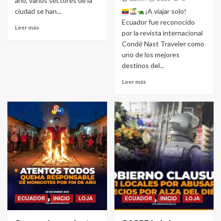
año, varios sectores de la
ciudad se han...
¡A viajar solo!
Ecuador fue reconocido
Leer más
por la revista internacional
Condé Nast Traveler como
uno de los mejores
destinos del...
Leer más
ECUADOR
INICIO
LOJA
ECUADOR
INICIO
LOJA