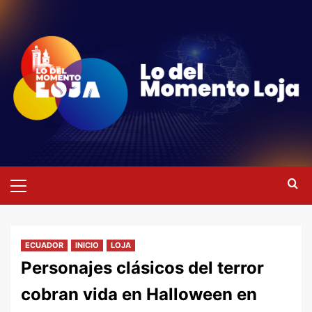
Saltar
al
contenido
Menú
primario
ECUADOR
INICIO
LOJA
Personajes clásicos del terror
cobran vida en Halloween en