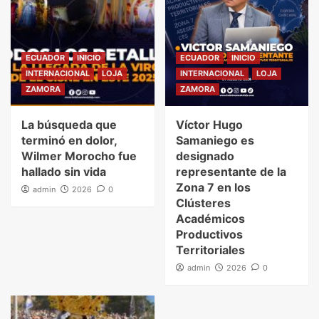
ECUADOR
INICIO
ECUADOR
INICIO
INTERNACIONAL
LOJA
INTERNACIONAL
LOJA
ZAMORA
ZAMORA
La búsqueda que
Víctor Hugo
terminó en dolor,
Samaniego es
Wilmer Morocho fue
designado
hallado sin vida
representante de la
Zona 7 en los
admin
2026
0
Clústeres
Académicos
Productivos
Territoriales
admin
2026
0