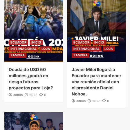
ECUADOR
INICIO
ECUADOR
INICIO
INTERNACIONAL
LOJA
INTERNACIONAL
LOJA
ZAMORA
ZAMORA
Deuda de USD 50
Javier Milei llegará a
millones ¿podrá en
Ecuador para mantener
riesgo futuros
una reunión oficial con
proyectos para Loja?
el presidente Daniel
Noboa.
admin
2026
0
admin
2026
0