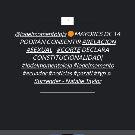
@lodelmomentoloja
MAYORES DE 14
PODRÁN CONSENTIR
#RELACION
#SEXUAL
–
#CORTE
DECLARA
CONSTITUCIONALIDAD|
#lodelmomentoloja
#lodelmomento
#ecuador
#noticias
#parati
#fyp
♬
Surrender - Natalie Taylor