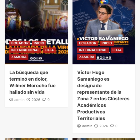
ECUADOR
INICIO
ECUADOR
INICIO
INTERNACIONAL
LOJA
INTERNACIONAL
LOJA
ZAMORA
ZAMORA
La búsqueda que
Víctor Hugo
terminó en dolor,
Samaniego es
Wilmer Morocho fue
designado
hallado sin vida
representante de la
Zona 7 en los Clústeres
admin
2026
0
Académicos
Productivos
Territoriales
admin
2026
0