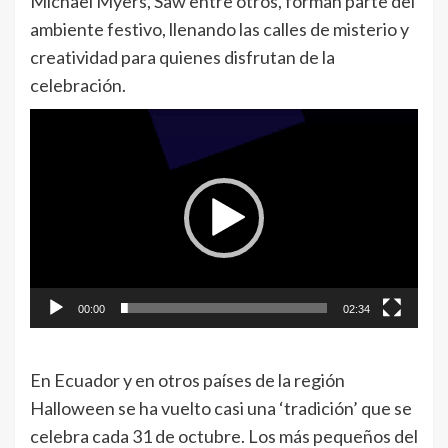
Michael Myers, Saw entre otros, forman parte del
ambiente festivo, llenando las calles de misterio y
creatividad para quienes disfrutan de la
celebración.
Reproductor
de
vídeo
00:00
02:34
En Ecuador y en otros países de la región
Halloween se ha vuelto casi una ‘tradición’ que se
celebra cada 31 de octubre. Los más pequeños del