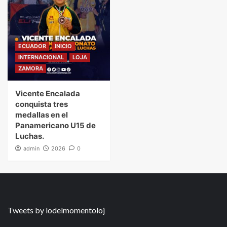
ECUADOR
INICIO
INTERNACIONAL
LOJA
ZAMORA
Vicente Encalada
conquista tres
medallas en el
Panamericano U15 de
Luchas.
admin
2026
0
Tweets by lodelmomentoloj