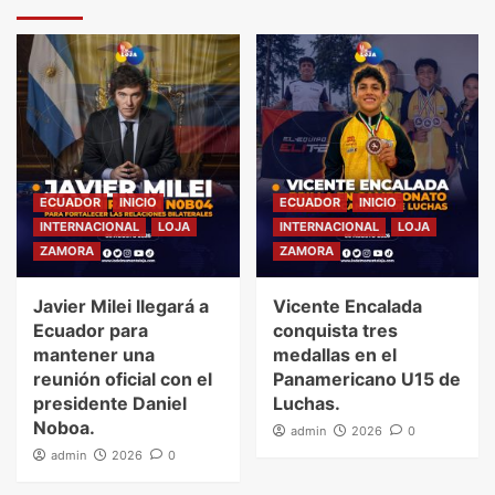
ECUADOR
INICIO
ECUADOR
INICIO
INTERNACIONAL
LOJA
INTERNACIONAL
LOJA
ZAMORA
ZAMORA
Javier Milei llegará a
Vicente Encalada
Ecuador para
conquista tres
mantener una
medallas en el
reunión oficial con el
Panamericano U15 de
presidente Daniel
Luchas.
Noboa.
admin
2026
0
admin
2026
0