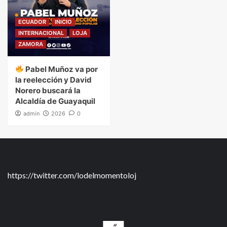
ECUADOR
INICIO
INTERNACIONAL
LOJA
ZAMORA
Pabel Muñoz va por
la reelección y David
Norero buscará la
Alcaldía de Guayaquil
admin
2026
0
https://twitter.com/lodelmomentoloj