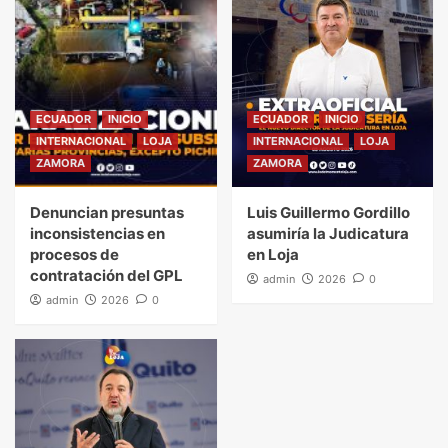
ECUADOR
INICIO
ECUADOR
INICIO
INTERNACIONAL
LOJA
INTERNACIONAL
LOJA
ZAMORA
ZAMORA
Denuncian presuntas
Luis Guillermo Gordillo
inconsistencias en
asumiría la Judicatura
procesos de
en Loja
contratación del GPL
admin
2026
0
admin
2026
0