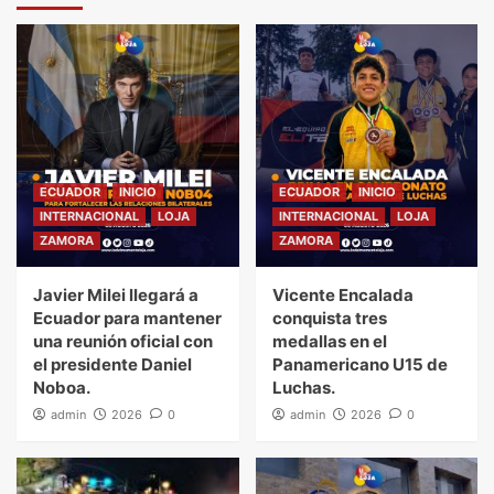
ECUADOR
INICIO
ECUADOR
INICIO
INTERNACIONAL
LOJA
INTERNACIONAL
LOJA
ZAMORA
ZAMORA
Javier Milei llegará a
Vicente Encalada
Ecuador para mantener
conquista tres
una reunión oficial con
medallas en el
el presidente Daniel
Panamericano U15 de
Noboa.
Luchas.
admin
2026
0
admin
2026
0