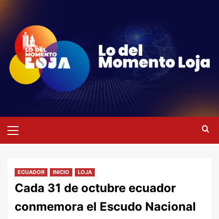
Saltar
al
contenido
Menú
primario
ECUADOR
INICIO
LOJA
Cada 31 de octubre ecuador
conmemora el Escudo Nacional