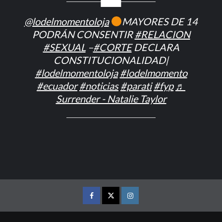
@lodelmomentoloja
MAYORES DE 14
PODRÁN CONSENTIR
#RELACION
#SEXUAL
–
#CORTE
DECLARA
CONSTITUCIONALIDAD|
#lodelmomentoloja
#lodelmomento
#ecuador
#noticias
#parati
#fyp
♬
Surrender - Natalie Taylor
FACEBOOK
TWITTER
INSTAGRAM