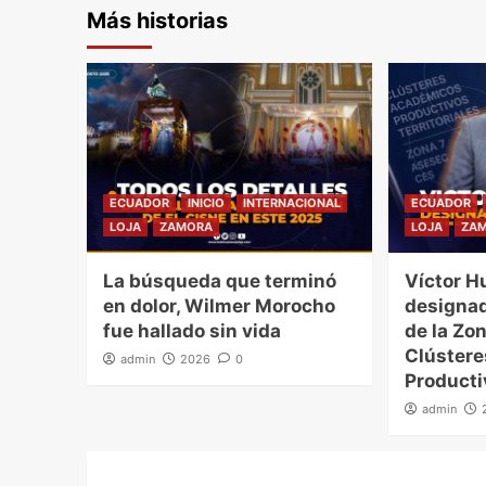
Más historias
ECUADOR
INICIO
INTERNACIONAL
ECUADOR
LOJA
ZAMORA
LOJA
ZA
La búsqueda que terminó
Víctor H
en dolor, Wilmer Morocho
designad
fue hallado sin vida
de la Zon
Clúster
admin
2026
0
Producti
admin