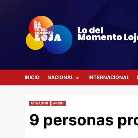
Saltar
al
contenido
INICIO
NACIONAL
INTERNACIONAL
ECUADOR
INICIO
9 personas pr