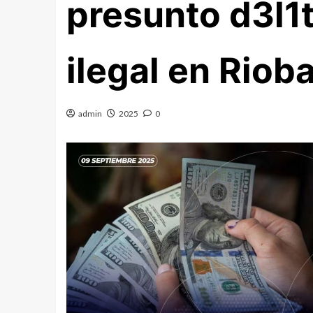
presunto d3l1
ilegal en Rio
admin
2025
0