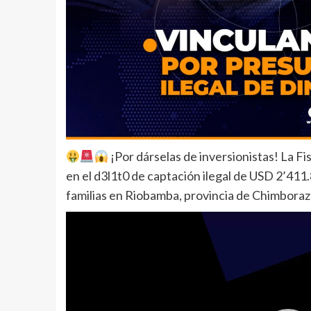
¡Por dárselas de inversionistas! La Fi
en el d3l1t0 de captación ilegal de USD 2’41
familias en Riobamba, provincia de Chimborazo,
Reproductor
de
vídeo