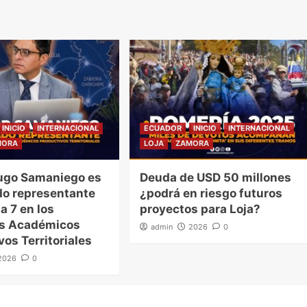
INICIO
INTERNACIONAL
ECUADOR
INICIO
INTERNACIONAL
MORA
LOJA
ZAMORA
ugo Samaniego es
Deuda de USD 50 millones
o representante
¿podrá en riesgo futuros
a 7 en los
proyectos para Loja?
es Académicos
admin
2026
0
vos Territoriales
2026
0