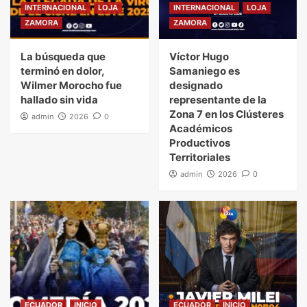
INTERNACIONAL
LOJA
INTERNACIONAL
LOJA
ZAMORA
ZAMORA
La búsqueda que
Víctor Hugo
terminó en dolor,
Samaniego es
Wilmer Morocho fue
designado
hallado sin vida
representante de la
Zona 7 en los Clústeres
admin
2026
0
Académicos
Productivos
Territoriales
admin
2026
0
ECUADOR
INICIO
ECUADOR
INICIO