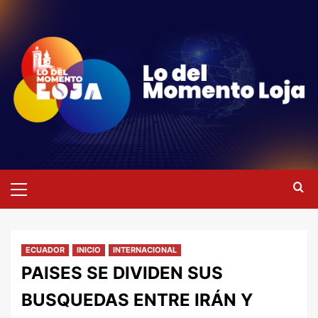
Saltar
al
contenido
Menú
primario
ECUADOR
INICIO
INTERNACIONAL
PAISES SE DIVIDEN SUS
BUSQUEDAS ENTRE IRÁN Y