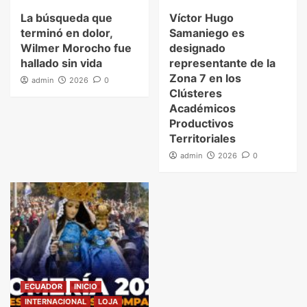
La búsqueda que
Víctor Hugo
terminó en dolor,
Samaniego es
Wilmer Morocho fue
designado
hallado sin vida
representante de la
Zona 7 en los
admin
2026
0
Clústeres
Académicos
Productivos
Territoriales
admin
2026
0
ECUADOR
INICIO
INTERNACIONAL
LOJA