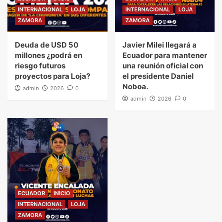
INTERNACIONAL
LOJA
INTERNACIONAL
LOJA
ZAMORA
ZAMORA
Deuda de USD 50
Javier Milei llegará a
millones ¿podrá en
Ecuador para mantener
riesgo futuros
una reunión oficial con
proyectos para Loja?
el presidente Daniel
Noboa.
admin
2026
0
admin
2026
0
ECUADOR
INICIO
INTERNACIONAL
LOJA
ZAMORA