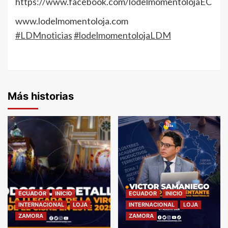
https://www.facebook.com/lodelmomentolojaEC
www.lodelmomentoloja.com
#LDMnoticias
#lodelmomentolojaLDM
Más historias
ECUADOR
INICIO
ECUADOR
INICIO
INTERNACIONAL
LOJA
INTERNACIONAL
LOJA
ZAMORA
ZAMORA