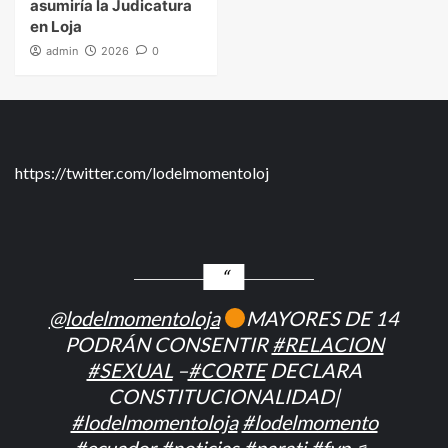
asumiría la Judicatura
en Loja
admin
2026
0
https://twitter.com/lodelmomentoloj
@lodelmomentoloja
MAYORES DE 14
PODRÁN CONSENTIR
#RELACION
#SEXUAL
–
#CORTE
DECLARA
CONSTITUCIONALIDAD|
#lodelmomentoloja
#lodelmomento