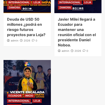
INTERNACIONAL
LOJA
INTERNACIONAL
LOJA
ZAMORA
ZAMORA
Deuda de USD 50
Javier Milei llegará a
millones ¿podrá en
Ecuador para
riesgo futuros
mantener una
proyectos para Loja?
reunión oficial con el
presidente Daniel
admin
2026
0
Noboa.
admin
2026
0
ECUADOR
INICIO
INTERNACIONAL
LOJA