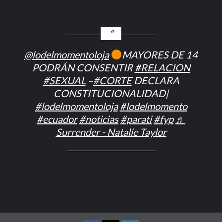
@lodelmomentoloja
MAYORES DE 14
PODRÁN CONSENTIR
#RELACION
#SEXUAL
–
#CORTE
DECLARA
CONSTITUCIONALIDAD|
#lodelmomentoloja
#lodelmomento
#ecuador
#noticias
#parati
#fyp
♬
Surrender - Natalie Taylor