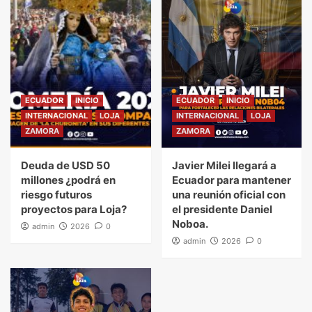
ECUADOR
INICIO
ECUADOR
INICIO
INTERNACIONAL
LOJA
INTERNACIONAL
LOJA
ZAMORA
ZAMORA
Deuda de USD 50
Javier Milei llegará a
millones ¿podrá en
Ecuador para mantener
riesgo futuros
una reunión oficial con
proyectos para Loja?
el presidente Daniel
Noboa.
admin
2026
0
admin
2026
0