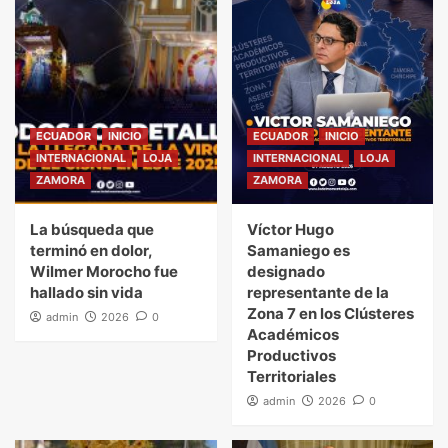
ECUADOR
INICIO
ECUADOR
INICIO
INTERNACIONAL
LOJA
INTERNACIONAL
LOJA
ZAMORA
ZAMORA
La búsqueda que
Víctor Hugo
terminó en dolor,
Samaniego es
Wilmer Morocho fue
designado
hallado sin vida
representante de la
Zona 7 en los Clústeres
admin
2026
0
Académicos
Productivos
Territoriales
admin
2026
0