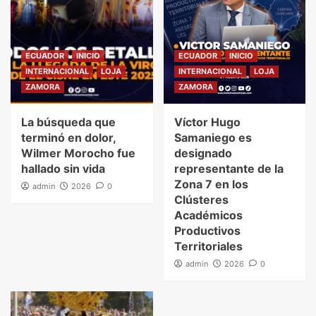
ECUADOR
INICIO
ECUADOR
INICIO
INTERNACIONAL
LOJA
INTERNACIONAL
LOJA
ZAMORA
ZAMORA
La búsqueda que
Víctor Hugo
terminó en dolor,
Samaniego es
Wilmer Morocho fue
designado
hallado sin vida
representante de la
Zona 7 en los
admin
2026
0
Clústeres
Académicos
Productivos
Territoriales
admin
2026
0