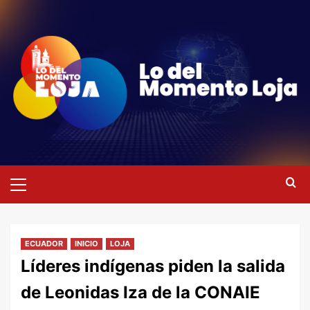
Saltar
al
contenido
Menú
primario
ECUADOR
INICIO
LOJA
Líderes indígenas piden la salida
de Leonidas Iza de la CONAIE