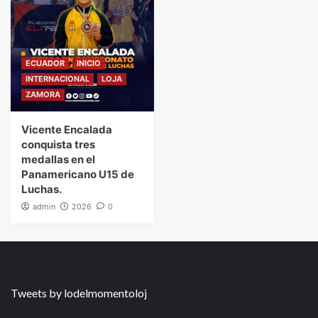
ECUADOR
INICIO
INTERNACIONAL
LOJA
ZAMORA
Vicente Encalada
conquista tres
medallas en el
Panamericano U15 de
Luchas.
admin
2026
0
Tweets by lodelmomentoloj