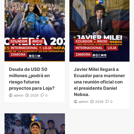
ECUADOR
INICIO
ECUADOR
INICIO
INTERNACIONAL
LOJA
INTERNACIONAL
LOJA
ZAMORA
ZAMORA
Deuda de USD 50
Javier Milei llegará a
millones ¿podrá en
Ecuador para mantener
riesgo futuros
una reunión oficial con
proyectos para Loja?
el presidente Daniel
Noboa.
admin
2026
0
admin
2026
0