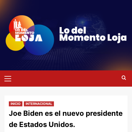
Saltar
al
contenido
Menú
primario
INICIO
INTERNACIONAL
Joe Biden es el nuevo presidente
de Estados Unidos.