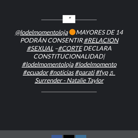
@lodelmomentoloja
MAYORES DE 14
PODRÁN CONSENTIR
#RELACION
#SEXUAL
–
#CORTE
DECLARA
CONSTITUCIONALIDAD|
#lodelmomentoloja
#lodelmomento
#ecuador
#noticias
#parati
#fyp
♬
Surrender - Natalie Taylor