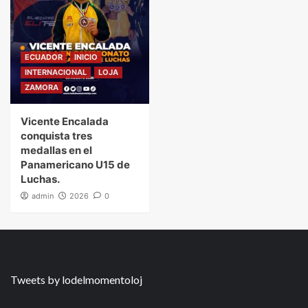
ECUADOR
INICIO
INTERNACIONAL
LOJA
ZAMORA
Vicente Encalada
conquista tres
medallas en el
Panamericano U15 de
Luchas.
admin
2026
0
Tweets by lodelmomentoloj