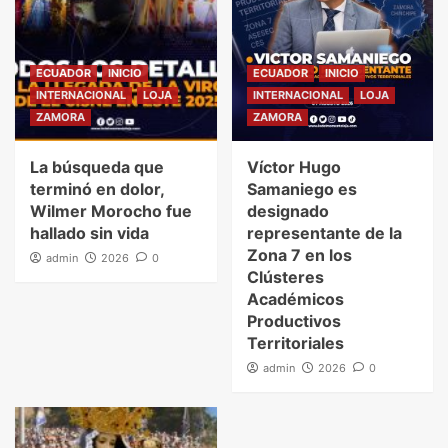
ECUADOR
INICIO
ECUADOR
INICIO
INTERNACIONAL
LOJA
INTERNACIONAL
LOJA
ZAMORA
ZAMORA
La búsqueda que
Víctor Hugo
terminó en dolor,
Samaniego es
Wilmer Morocho fue
designado
hallado sin vida
representante de la
Zona 7 en los
admin
2026
0
Clústeres
Académicos
Productivos
Territoriales
admin
2026
0