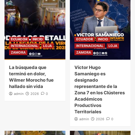
ECUADOR
INICIO
ECUADOR
INICIO
INTERNACIONAL
LOJA
INTERNACIONAL
LOJA
ZAMORA
ZAMORA
La búsqueda que
Víctor Hugo
terminó en dolor,
Samaniego es
Wilmer Morocho fue
designado
hallado sin vida
representante de la
Zona 7 en los Clústeres
admin
2026
0
Académicos
Productivos
Territoriales
admin
2026
0