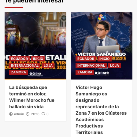
Te pueden interesar
ECUADOR
INICIO
ECUADOR
INICIO
INTERNACIONAL
LOJA
INTERNACIONAL
LOJA
ZAMORA
ZAMORA
La búsqueda que
Víctor Hugo
terminó en dolor,
Samaniego es
Wilmer Morocho fue
designado
hallado sin vida
representante de la
Zona 7 en los Clústeres
admin
2026
0
Académicos
Productivos
Territoriales