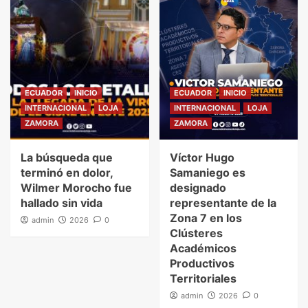
ECUADOR
INICIO
ECUADOR
INICIO
INTERNACIONAL
LOJA
INTERNACIONAL
LOJA
ZAMORA
ZAMORA
La búsqueda que
Víctor Hugo
terminó en dolor,
Samaniego es
Wilmer Morocho fue
designado
hallado sin vida
representante de la
Zona 7 en los
admin
2026
0
Clústeres
Académicos
Productivos
Territoriales
admin
2026
0