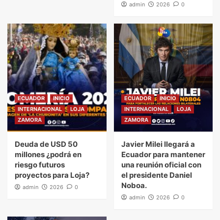
admin
2026
0
ECUADOR
INICIO
ECUADOR
INICIO
INTERNACIONAL
LOJA
INTERNACIONAL
LOJA
ZAMORA
ZAMORA
Deuda de USD 50
Javier Milei llegará a
millones ¿podrá en
Ecuador para mantener
riesgo futuros
una reunión oficial con
proyectos para Loja?
el presidente Daniel
Noboa.
admin
2026
0
admin
2026
0