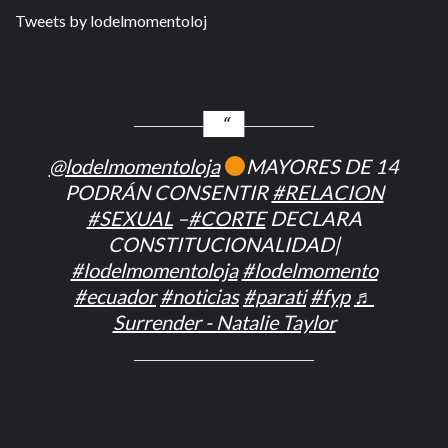
Tweets by lodelmomentoloj
@lodelmomentoloja
MAYORES DE 14
PODRÁN CONSENTIR
#RELACION
#SEXUAL
–
#CORTE
DECLARA
CONSTITUCIONALIDAD|
#lodelmomentoloja
#lodelmomento
#ecuador
#noticias
#parati
#fyp
♬
Surrender - Natalie Taylor