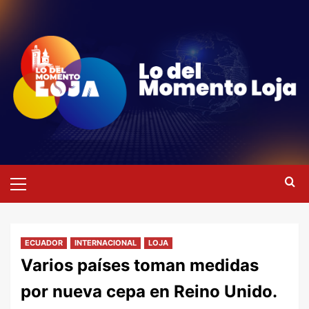
Saltar
al
contenido
Menú
primario
ECUADOR
INTERNACIONAL
LOJA
Varios países toman medidas
por nueva cepa en Reino Unido.