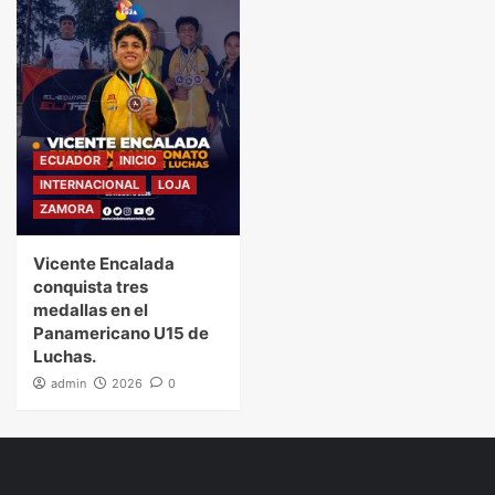
ECUADOR
INICIO
INTERNACIONAL
LOJA
ZAMORA
Vicente Encalada
conquista tres
medallas en el
Panamericano U15 de
Luchas.
admin
2026
0