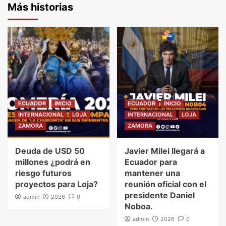
Más historias
ECUADOR
INICIO
ECUADOR
INICIO
INTERNACIONAL
LOJA
INTERNACIONAL
LOJA
ZAMORA
ZAMORA
Deuda de USD 50
Javier Milei llegará a
millones ¿podrá en
Ecuador para
riesgo futuros
mantener una
proyectos para Loja?
reunión oficial con el
presidente Daniel
admin
2026
0
Noboa.
admin
2026
0