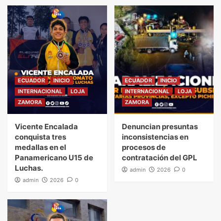
ECUADOR
INICIO
ECUADOR
INICIO
INTERNACIONAL
LOJA
INTERNACIONAL
LOJA
ZAMORA
ZAMORA
Vicente Encalada
Denuncian presuntas
conquista tres
inconsistencias en
medallas en el
procesos de
Panamericano U15 de
contratación del GPL
Luchas.
admin
2026
0
admin
2026
0