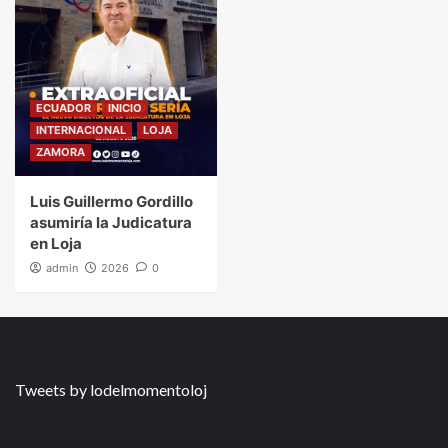
ECUADOR
INICIO
INTERNACIONAL
LOJA
ZAMORA
Luis Guillermo Gordillo
asumiría la Judicatura
en Loja
admin
2026
0
Tweets by lodelmomentoloj