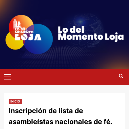
Saltar
al
contenido
Menú
primario
INICIO
Inscripción de lista de
asambleístas nacionales de fé.