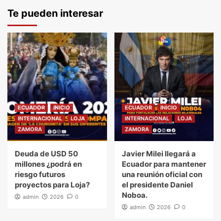
Te pueden interesar
ECUADOR
INICIO
ECUADOR
INICIO
INTERNACIONAL
LOJA
INTERNACIONAL
LOJA
ZAMORA
ZAMORA
Deuda de USD 50
Javier Milei llegará a
millones ¿podrá en
Ecuador para mantener
riesgo futuros
una reunión oficial con
proyectos para Loja?
el presidente Daniel
Noboa.
admin
2026
0
admin
2026
0