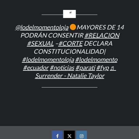
@lodelmomentoloja
MAYORES DE 14
PODRÁN CONSENTIR
#RELACION
#SEXUAL
–
#CORTE
DECLARA
CONSTITUCIONALIDAD|
#lodelmomentoloja
#lodelmomento
#ecuador
#noticias
#parati
#fyp
♬
Surrender - Natalie Taylor