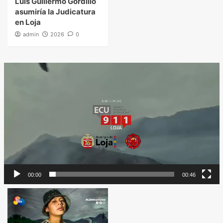
Luis Guillermo Gordillo
asumiría la Judicatura
en Loja
admin
2026
0
Reproductor
de
vídeo
00:00
00:46