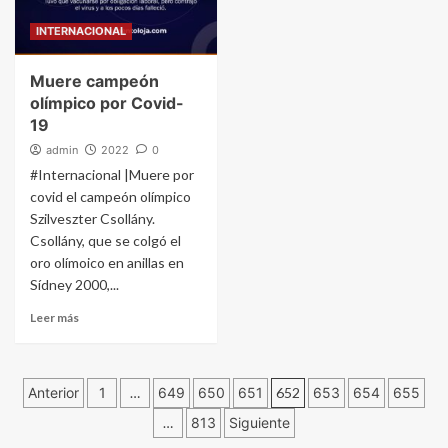
INTERNACIONAL
Muere campeón
olímpico por Covid-
19
admin
2022
0
#Internacional |Muere por
covid el campeón olímpico
Szilveszter Csollány.
Csollány, que se colgó el
oro olímoico en anillas en
Sídney 2000,...
Leer más
Navegación
Anterior
1
…
649
650
651
652
653
654
655
…
813
Siguiente
de