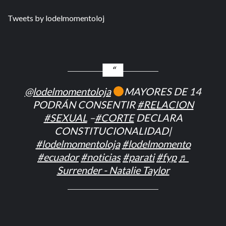
Tweets by lodelmomentoloj
@lodelmomentoloja
MAYORES DE 14
PODRÁN CONSENTIR
#RELACION
#SEXUAL
–
#CORTE
DECLARA
CONSTITUCIONALIDAD|
#lodelmomentoloja
#lodelmomento
#ecuador
#noticias
#parati
#fyp
♬
Surrender - Natalie Taylor