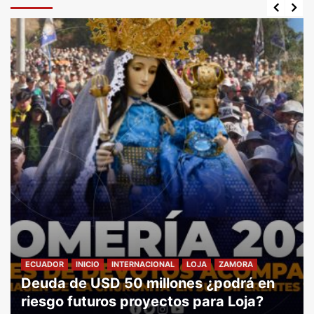
ECUADOR
INICIO
INTERNACIONAL
LOJA
ZAMORA
Deuda de USD 50 millones ¿podrá en
ECUADOR
INICIO
INTERNACIONAL
LOJA
ZAMORA
Vicente Encalada conquista tres medallas
riesgo futuros proyectos para Loja?
en el Panamericano U15 de Luchas.