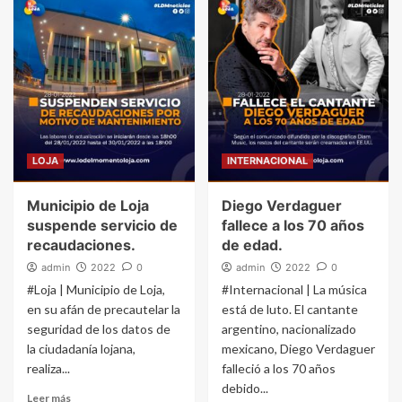
LOJA
INTERNACIONAL
Municipio de Loja
Diego Verdaguer
suspende servicio de
fallece a los 70 años
recaudaciones.
de edad.
admin
2022
0
admin
2022
0
#Loja | Municipio de Loja,
#Internacional | La música
en su afán de precautelar la
está de luto. El cantante
seguridad de los datos de
argentino, nacionalizado
la ciudadanía lojana,
mexicano, Diego Verdaguer
realiza...
falleció a los 70 años
debido...
Leer más