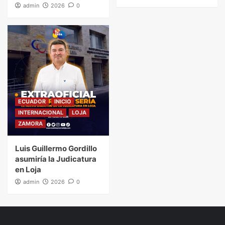
admin
2026
0
ECUADOR
INICIO
INTERNACIONAL
LOJA
ZAMORA
Luis Guillermo Gordillo
asumiría la Judicatura
en Loja
admin
2026
0