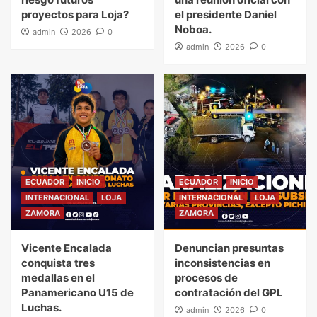
proyectos para Loja?
el presidente Daniel
Noboa.
admin
2026
0
admin
2026
0
ECUADOR
INICIO
ECUADOR
INICIO
INTERNACIONAL
LOJA
INTERNACIONAL
LOJA
ZAMORA
ZAMORA
Vicente Encalada
Denuncian presuntas
conquista tres
inconsistencias en
medallas en el
procesos de
Panamericano U15 de
contratación del GPL
Luchas.
admin
2026
0