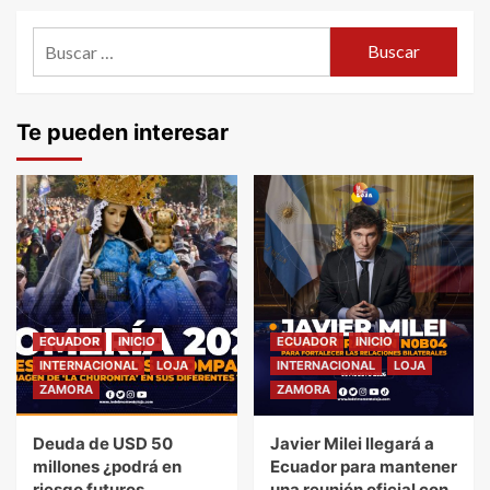
entradas
Buscar:
Te pueden interesar
ECUADOR
INICIO
ECUADOR
INICIO
INTERNACIONAL
LOJA
INTERNACIONAL
LOJA
ZAMORA
ZAMORA
Deuda de USD 50
Javier Milei llegará a
millones ¿podrá en
Ecuador para mantener
riesgo futuros
una reunión oficial con