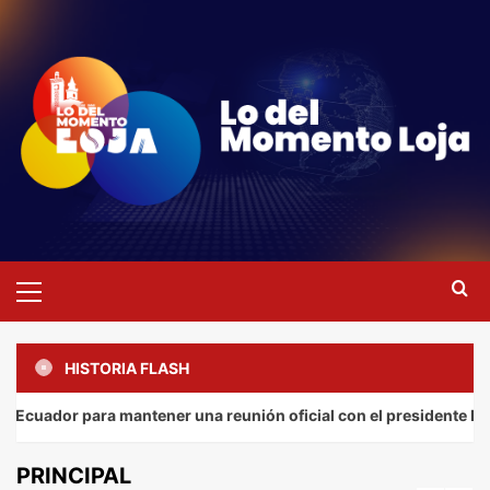
Saltar
al
contenido
Menú
primario
HISTORIA FLASH
para mantener una reunión oficial con el presidente Daniel Noboa.
PRINCIPAL