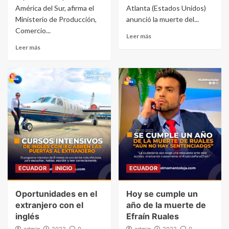
América del Sur, afirma el
Atlanta (Estados Unidos)
Ministerio de Producción,
anunció la muerte del...
Comercio...
Leer más
Leer más
ECUADOR
INICIO
ECUADOR
Oportunidades en el
Hoy se cumple un
extranjero con el
año de la muerte de
inglés
Efraín Ruales
admin
2022
0
admin
2022
0