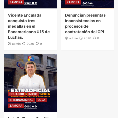
ZAMORA
ZAMORA
Vicente Encalada
Denuncian presuntas
conquista tres
inconsistencias en
medallas en el
procesos de
Panamericano U15 de
contratación del GPL
Luchas.
admin
2026
0
admin
2026
0
ECUADOR
INICIO
INTERNACIONAL
LOJA
ZAMORA