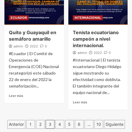
ECUADOR
INTERNACIONAL
Quito y Guayaquil en
Tenista ecuatoriano
semáforo amarillo
campeón a nivel
internacional.
admin
2022
0
admin
2022
0
#Ecuador | El Comité de
Operaciones de
#Internacional | El tenista
Emergencia (COE) Nacional
ecuatoriano Diego Hidalgo
recategorizó este sábado
sigue mostrando su
22 de enero del 2022 la
efectividad como doblista.
semaforización...
El también integrante del
equipo nacional de...
Leer más
Leer más
Navegación
Anterior
1
2
3
4
5
6
…
10
Siguiente