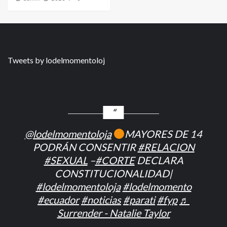
Tweets by lodelmomentoloj
@lodelmomentoloja
MAYORES DE 14
PODRÁN CONSENTIR
#RELACION
#SEXUAL
–
#CORTE
DECLARA
CONSTITUCIONALIDAD|
#lodelmomentoloja
#lodelmomento
#ecuador
#noticias
#parati
#fyp
♬
Surrender - Natalie Taylor