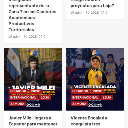
representante de la
proyectos para Loja?
Zona 7 en los Clústeres
admin
2026
0
Académicos
Productivos
Territoriales
admin
2026
0
ECUADOR
INICIO
ECUADOR
INICIO
INTERNACIONAL
LOJA
INTERNACIONAL
LOJA
ZAMORA
ZAMORA
Javier Milei llegará a
Vicente Encalada
Ecuador para mantener
conquista tres