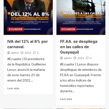
ECUADOR
ECUADOR
IVA del 12% al 8% por
FF.AA. se despliega
carnaval.
en las calles de
Guayaquil
admin
2022
0
admin
2022
0
#Ecuador | El presidente
de la República, Guillermo
#Ecuador | Lasso dispuso
Lasso, anunció la mañana
despliegue de miembros de
de este martes 25 de
FF.AA en Guayaquil. Frente
enero del 2022,...
a los altos índices de
homicidios reportados
Leer más
durante...
Leer más