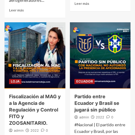
aerogeneradores...
Leer más
Leer más
LOJA
ECUADOR
Fiscalización al MAG y
Partido entre
a la Agencia de
Ecuador y Brasil se
Regulación y Control
jugará sin público
FITO y
admin
2022
0
ZOOSANITARIO.
#Nacional | El partido entre
admin
2022
0
Ecuador y Brasil, por las