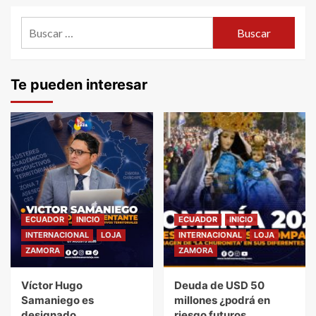
de
Buscar:
entradas
Te pueden interesar
ECUADOR
INICIO
ECUADOR
INICIO
INTERNACIONAL
LOJA
INTERNACIONAL
LOJA
ZAMORA
ZAMORA
Víctor Hugo
Deuda de USD 50
Samaniego es
millones ¿podrá en
designado
riesgo futuros