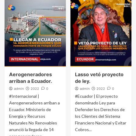
INTERNACIONAL
ECUADOR
Aerogeneradores
Lasso vetó proyecto
arriban a Ecuador.
de ley.
admin
2022
0
admin
2022
0
#Internacional |
#Ecuador | El proyecto
Aerogeneradores arriban a
denominado Ley para
Ecuador. Ministerio de
Defender los Derechos de
Energía y Recursos
los Clientes del Sistema
Naturales No Renovables
Financiero Nacional y Evitar
anunció la llegada de 14
Cobros...