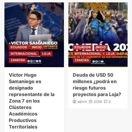
ECUADOR
INICIO
ECUADOR
INICIO
INTERNACIONAL
LOJA
INTERNACIONAL
LOJA
ZAMORA
ZAMORA
Víctor Hugo
Deuda de USD 50
Samaniego es
millones ¿podrá en
designado
riesgo futuros
representante de la
proyectos para Loja?
Zona 7 en los
admin
2026
0
Clústeres
Académicos
Productivos
Territoriales