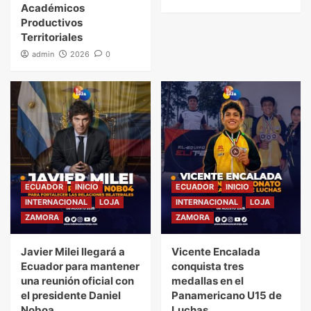
Académicos
Productivos
Territoriales
admin
2026
0
ECUADOR
INICIO
ECUADOR
INICIO
INTERNACIONAL
LOJA
INTERNACIONAL
LOJA
ZAMORA
ZAMORA
Javier Milei llegará a
Vicente Encalada
Ecuador para mantener
conquista tres
una reunión oficial con
medallas en el
el presidente Daniel
Panamericano U15 de
Noboa.
Luchas.