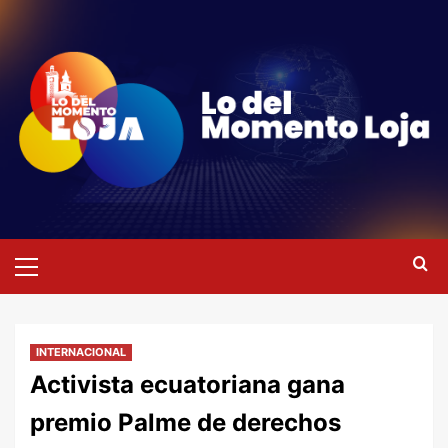
Saltar
al
contenido
Menú
primario
INTERNACIONAL
Activista ecuatoriana gana
premio Palme de derechos