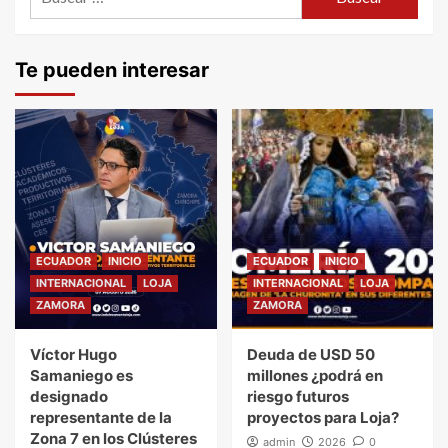
Te pueden interesar
ECUADOR
INICIO
ECUADOR
INICIO
INTERNACIONAL
LOJA
INTERNACIONAL
LOJA
ZAMORA
ZAMORA
Víctor Hugo
Deuda de USD 50
Samaniego es
millones ¿podrá en
designado
riesgo futuros
representante de la
proyectos para Loja?
Zona 7 en los Clústeres
admin
2026
0