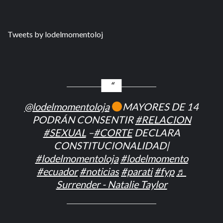
Tweets by lodelmomentoloj
@lodelmomentoloja
MAYORES DE 14
PODRÁN CONSENTIR
#RELACION
#SEXUAL
–
#CORTE
DECLARA
CONSTITUCIONALIDAD|
#lodelmomentoloja
#lodelmomento
#ecuador
#noticias
#parati
#fyp
♬
Surrender - Natalie Taylor