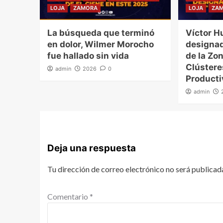
LOJA
ZAMORA
LOJA
ZA
La búsqueda que terminó
Víctor H
en dolor, Wilmer Morocho
designad
fue hallado sin vida
de la Zon
Clúster
admin
2026
0
Producti
admin
Deja una respuesta
Tu dirección de correo electrónico no será publicad
Comentario
*