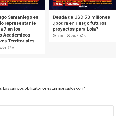
MORA
LOJA
ZAMORA
ugo Samaniego es
Deuda de USD 50 millones
o representante
¿podrá en riesgo futuros
a 7 en los
proyectos para Loja?
es Académicos
admin
2026
0
vos Territoriales
2026
0
a.
Los campos obligatorios están marcados con
*