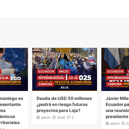
ECUADOR
INICIO
ECUADOR
LOJA
INTERNACIONAL
LOJA
INTERNACIO
ZAMORA
ZAMORA
maniego es
Deuda de USD 50 millones
Javier Mile
esentante
¿podrá en riesgo futuros
Ecuador pa
los
proyectos para Loja?
una reunión
démicos
presidente
admin
2026
0
ritoriales
admin
2