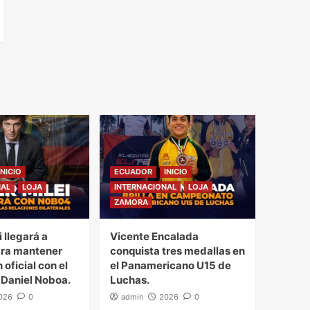
INICIO
ECUADOR
INICIO
NAL
LOJA
INTERNACIONAL
LOJA
ZAMORA
i llegará a
Vicente Encalada
ra mantener
conquista tres medallas en
 oficial con el
el Panamericano U15 de
 Daniel Noboa.
Luchas.
026
0
admin
2026
0