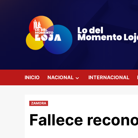
Saltar
al
contenido
INICIO
NACIONAL
INTERNACIONAL
ZAMORA
Fallece recon