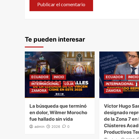
Te pueden interesar
ECUADOR
INICIO
ECUADOR
INICIO
INTERNACIONAL
LOJA
INTERNACIONAL
ZAMORA
ZAMORA
La búsqueda que terminó
Víctor Hugo Sa
en dolor, Wilmer Morocho
designado repr
fue hallado sin vida
de la Zona 7 en 
Clústeres Aca
admin
2026
0
Productivos Ter