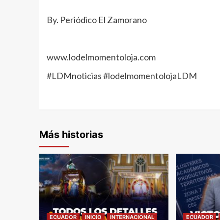
By. Periódico El Zamorano
www.lodelmomentoloja.com
#LDMnoticias #lodelmomentolojaLDM
Más historias
ECUADOR
INICIO
INTERNACIONAL
ECUADOR