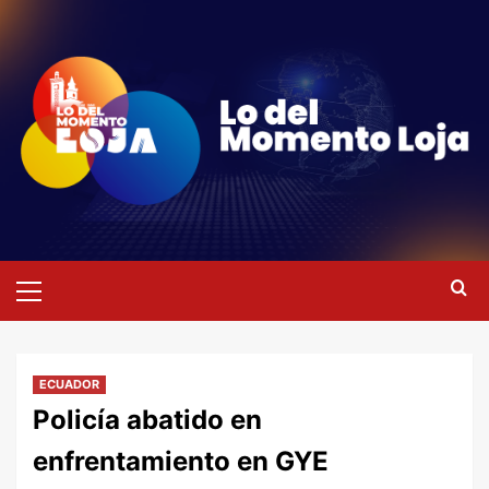
Saltar
al
contenido
Menú
primario
ECUADOR
Policía abatido en
enfrentamiento en GYE