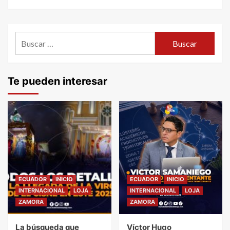
Buscar:
Te pueden interesar
ECUADOR
INICIO
ECUADOR
INICIO
INTERNACIONAL
LOJA
INTERNACIONAL
LOJA
ZAMORA
ZAMORA
La búsqueda que
Víctor Hugo