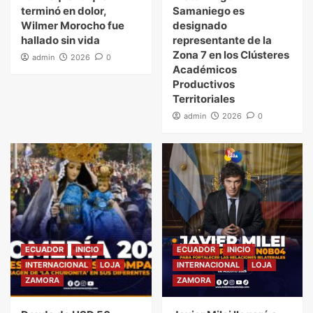
terminó en dolor,
Samaniego es
Wilmer Morocho fue
designado
hallado sin vida
representante de la
Zona 7 en los Clústeres
admin
2026
0
Académicos
Productivos
Territoriales
admin
2026
0
ECUADOR
INICIO
ECUADOR
INICIO
INTERNACIONAL
LOJA
INTERNACIONAL
LOJA
ZAMORA
ZAMORA