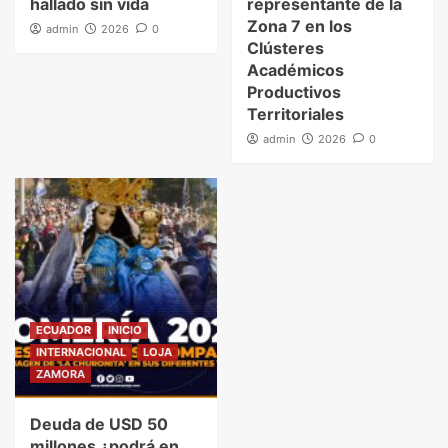
hallado sin vida
representante de la
Zona 7 en los
admin
2026
0
Clústeres
Académicos
Productivos
Territoriales
admin
2026
0
ECUADOR
INICIO
INTERNACIONAL
LOJA
ZAMORA
Deuda de USD 50
millones ¿podrá en