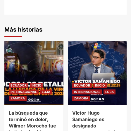
Más historias
ECUADOR
INICIO
ECUADOR
INICIO
INTERNACIONAL
LOJA
INTERNACIONAL
LOJA
ZAMORA
ZAMORA
La búsqueda que
Víctor Hugo
terminó en dolor,
Samaniego es
Wilmer Morocho fue
designado