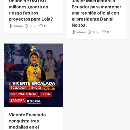
Deuda de USD 50
Javier Milei llegará a
millones ¿podrá en
Ecuador para mantener
riesgo futuros
una reunión oficial con
proyectos para Loja?
el presidente Daniel
Noboa.
admin
2026
0
admin
2026
0
ECUADOR
INICIO
INTERNACIONAL
LOJA
ZAMORA
Vicente Encalada
conquista tres
medallas en el