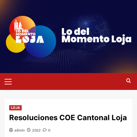
Saltar
al
contenido
Menú
primario
LOJA
Resoluciones COE Cantonal Loja
admin
2022
0