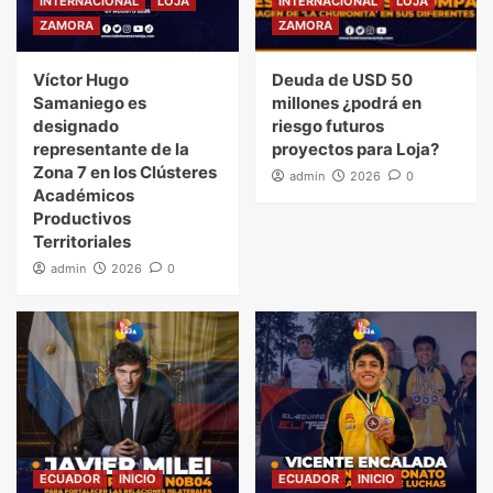
INTERNACIONAL
LOJA
INTERNACIONAL
LOJA
ZAMORA
ZAMORA
Víctor Hugo
Deuda de USD 50
Samaniego es
millones ¿podrá en
designado
riesgo futuros
representante de la
proyectos para Loja?
Zona 7 en los Clústeres
admin
2026
0
Académicos
Productivos
Territoriales
admin
2026
0
ECUADOR
INICIO
ECUADOR
INICIO