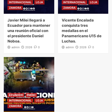
INTERNACIONAL
LOJA
INTERNACIONAL
LOJA
ZAMORA
ZAMORA
Javier Milei llegará a
Vicente Encalada
Ecuador para mantener
conquista tres
una reunión oficial con
medallas en el
el presidente Daniel
Panamericano U15 de
Noboa.
Luchas.
admin
2026
0
admin
2026
0
ECUADOR
INICIO
INTERNACIONAL
LOJA
ZAMORA