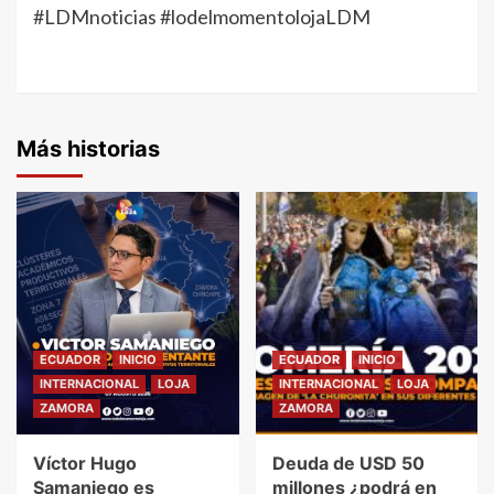
#LDMnoticias #lodelmomentolojaLDM
Más historias
ECUADOR
INICIO
ECUADOR
INICIO
INTERNACIONAL
LOJA
INTERNACIONAL
LOJA
ZAMORA
ZAMORA
Víctor Hugo
Deuda de USD 50
Samaniego es
millones ¿podrá en