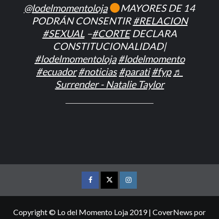
@lodelmomentoloja
MAYORES DE 14
PODRÁN CONSENTIR
#RELACION
#SEXUAL
–
#CORTE
DECLARA
CONSTITUCIONALIDAD|
#lodelmomentoloja
#lodelmomento
#ecuador
#noticias
#parati
#fyp
♬
Surrender - Natalie Taylor
FACEBOOK
TWITTER
INSTAGRAM
Copyright © Lo del Momento Loja 2019
|
CoverNews
por