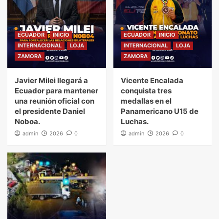
ECUADOR
INICIO
ECUADOR
INICIO
INTERNACIONAL
LOJA
INTERNACIONAL
LOJA
ZAMORA
ZAMORA
Javier Milei llegará a
Vicente Encalada
Ecuador para mantener
conquista tres
una reunión oficial con
medallas en el
el presidente Daniel
Panamericano U15 de
Noboa.
Luchas.
admin
2026
0
admin
2026
0