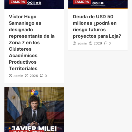
ZAMORA
ZAMORA
Víctor Hugo
Deuda de USD 50
Samaniego es
millones ¿podrá en
designado
riesgo futuros
representante de la
proyectos para Loja?
Zona 7 en los
admin
2026
0
Clústeres
Académicos
Productivos
Territoriales
admin
2026
0