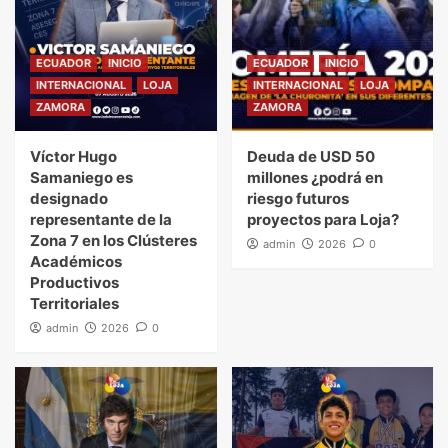
ECUADOR
INICIO
ECUADOR
INICIO
INTERNACIONAL
LOJA
INTERNACIONAL
LOJA
ZAMORA
ZAMORA
Víctor Hugo
Deuda de USD 50
Samaniego es
millones ¿podrá en
designado
riesgo futuros
representante de la
proyectos para Loja?
Zona 7 en los Clústeres
admin
2026
0
Académicos
Productivos
Territoriales
admin
2026
0