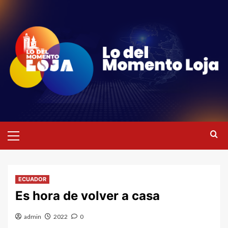
Saltar
al
contenido
Menú
primario
ECUADOR
Es hora de volver a casa
admin
2022
0