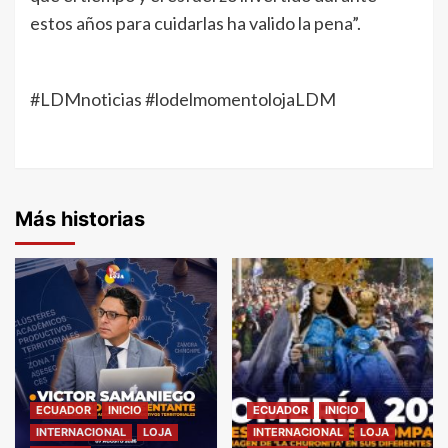
estos años para cuidarlas ha valido la pena”.
#LDMnoticias #lodelmomentolojaLDM
Más historias
ECUADOR
INICIO
ECUADOR
INICIO
INTERNACIONAL
LOJA
INTERNACIONAL
LOJA