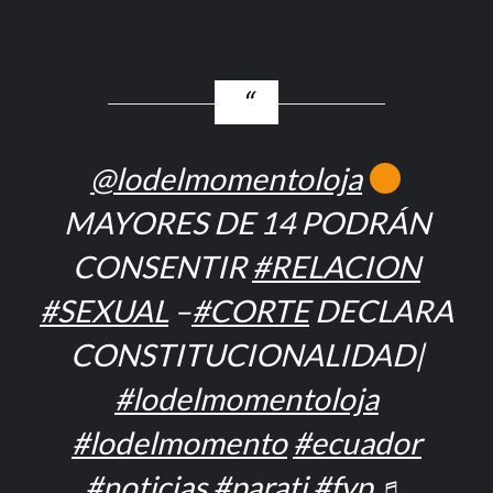
@lodelmomentoloja
MAYORES DE 14 PODRÁN
CONSENTIR
#RELACION
#SEXUAL
–
#CORTE
DECLARA
CONSTITUCIONALIDAD|
#lodelmomentoloja
#lodelmomento
#ecuador
#noticias
#parati
#fyp
♬