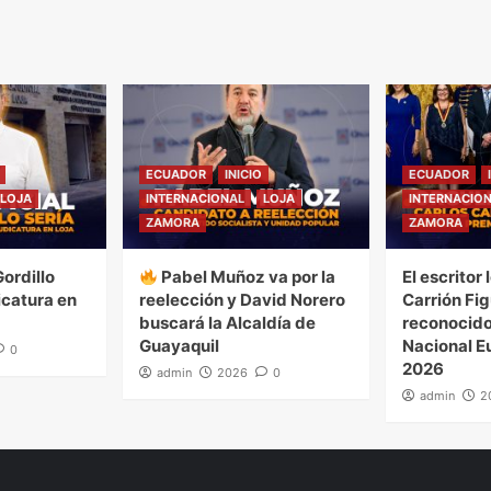
ECUADOR
INICIO
ECUADOR
LOJA
INTERNACIONAL
LOJA
INTERNACIO
ZAMORA
ZAMORA
ordillo
Pabel Muñoz va por la
El escritor
icatura en
reelección y David Norero
Carrión Fi
buscará la Alcaldía de
reconocido
Guayaquil
Nacional E
0
2026
admin
2026
0
admin
2