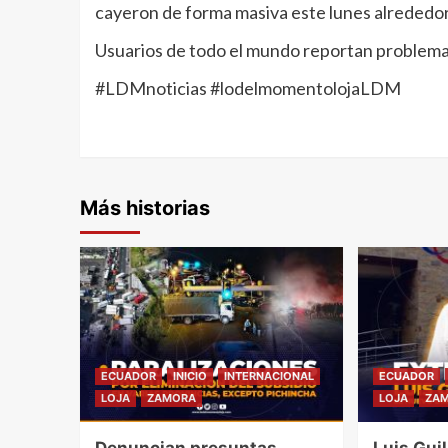
cayeron de forma masiva este lunes alrededor
Usuarios de todo el mundo reportan problema
#LDMnoticias #lodelmomentolojaLDM
Más historias
ECUADOR
INICIO
INTERNACIONAL
ECUADOR
LOJA
ZAMORA
LOJA
ZA
Denuncian presuntas
Luis Gui