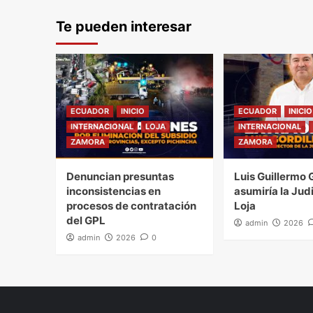
Te pueden interesar
ECUADOR
INICIO
ECUADOR
INICIO
INTERNACIONAL
LOJA
INTERNACIONAL
ZAMORA
ZAMORA
Denuncian presuntas
Luis Guillermo G
inconsistencias en
asumiría la Jud
procesos de contratación
Loja
del GPL
admin
2026
admin
2026
0