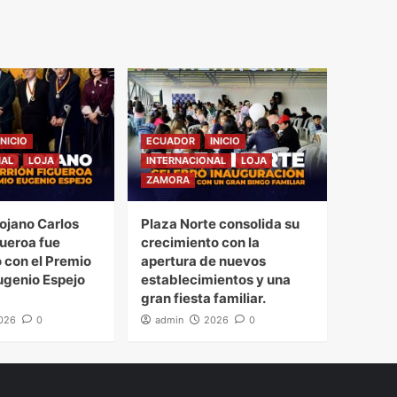
INICIO
ECUADOR
INICIO
NAL
LOJA
INTERNACIONAL
LOJA
ZAMORA
 lojano Carlos
Plaza Norte consolida su
gueroa fue
crecimiento con la
 con el Premio
apertura de nuevos
ugenio Espejo
establecimientos y una
gran fiesta familiar.
026
0
admin
2026
0