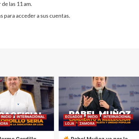
 de las 11 am.
s para acceder a sus cuentas.
INICIO
INTERNACIONAL
ECUADOR
INICIO
INTERNACIONAL
MORA
LOJA
ZAMORA
llermo Gordillo
Pabel Muñoz va por la