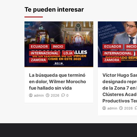
Te pueden interesar
ECUADOR
INICIO
ECUADOR
INICIO
INTERNACIONAL
LOJA
INTERNACIONAL
ZAMORA
ZAMORA
La búsqueda que terminó
Víctor Hugo Sa
en dolor, Wilmer Morocho
designado repr
fue hallado sin vida
de la Zona 7 en 
Clústeres Aca
admin
2026
0
Productivos Ter
admin
2026