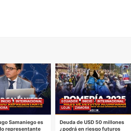
INICIO
INTERNACIONAL
ECUADOR
INICIO
INTERNACIONAL
MORA
LOJA
ZAMORA
ugo Samaniego es
Deuda de USD 50 millones
o representante
¿podrá en riesgo futuros