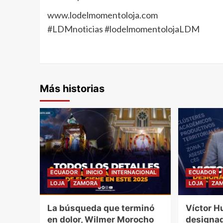
www.lodelmomentoloja.com
#LDMnoticias #lodelmomentolojaLDM
Más historias
ECUADOR
INICIO
INTERNACIONAL
ECUADOR
LOJA
ZAMORA
LOJA
ZA
La búsqueda que terminó
Víctor H
en dolor, Wilmer Morocho
designad