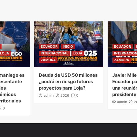
ECUADOR
INICIO
ECUADOR
LOJA
INTERNACIONAL
LOJA
INTERNACIO
ZAMORA
ZAMORA
maniego es
Deuda de USD 50 millones
Javier Mile
esentante
¿podrá en riesgo futuros
Ecuador pa
los
proyectos para Loja?
una reunión
démicos
presidente
admin
2026
0
ritoriales
admin
2
0