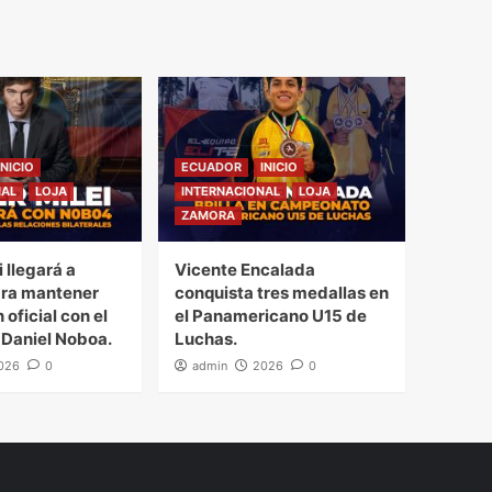
INICIO
ECUADOR
INICIO
NAL
LOJA
INTERNACIONAL
LOJA
ZAMORA
i llegará a
Vicente Encalada
ra mantener
conquista tres medallas en
 oficial con el
el Panamericano U15 de
 Daniel Noboa.
Luchas.
026
0
admin
2026
0